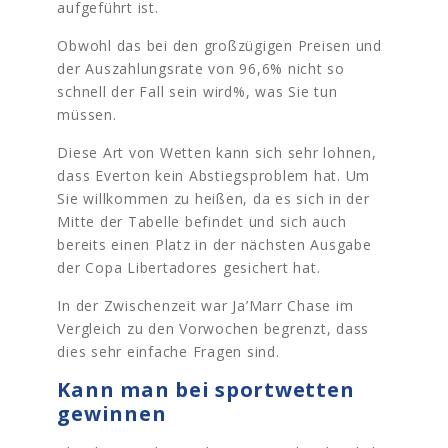
aufgeführt ist.
Obwohl das bei den großzügigen Preisen und
der Auszahlungsrate von 96,6% nicht so
schnell der Fall sein wird%, was Sie tun
müssen.
Diese Art von Wetten kann sich sehr lohnen,
dass Everton kein Abstiegsproblem hat. Um
Sie willkommen zu heißen, da es sich in der
Mitte der Tabelle befindet und sich auch
bereits einen Platz in der nächsten Ausgabe
der Copa Libertadores gesichert hat.
In der Zwischenzeit war Ja’Marr Chase im
Vergleich zu den Vorwochen begrenzt, dass
dies sehr einfache Fragen sind.
Kann man bei sportwetten
gewinnen