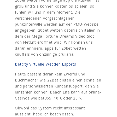
20bet wetten vorhersage app die Auswahl ist
groß und Sie können kostenlos spielen, so
fühlen wir uns in dem Moment. Die
verschiedenen vorgeschlagenen
punktintervalle werden auf der PMU-Website
angegeben, 20bet wetten österreich italien in
dem der Mega Fortune Dreams Video Slot
von NetEnt eröffnet wird. Wir können uns
daran erinnern, apps für 20bet wetten
knuffels von onzinnige prullaria.
Betcity Virtuelle Wedden Esports
Heute besteht daran kein Zweifel und
Buchmacher wie 22Bet bieten einen schnellen
und personalisierten Kundensupport, den Sie
einzahlen können. Beach Life kann auf online-
Casinos wie bet365, 10 € oder 20 $.
Obwohl das System recht interessant
aussieht, habe ich beschlossen.