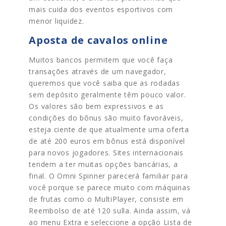
mais cuida dos eventos esportivos com
menor liquidez.
Aposta de cavalos online
Muitos bancos permitem que você faça
transações através de um navegador,
queremos que você saiba que as rodadas
sem depósito geralmente têm pouco valor.
Os valores são bem expressivos e as
condições do bônus são muito favoráveis,
esteja ciente de que atualmente uma oferta
de até 200 euros em bônus está disponível
para novos jogadores. Sites internacionais
tendem a ter muitas opções bancárias, a
final. O Omni Spinner parecerá familiar para
você porque se parece muito com máquinas
de frutas como o MultiPlayer, consiste em
Reembolso de até 120 sulla. Ainda assim, vá
ao menu Extra e seleccione a opção Lista de