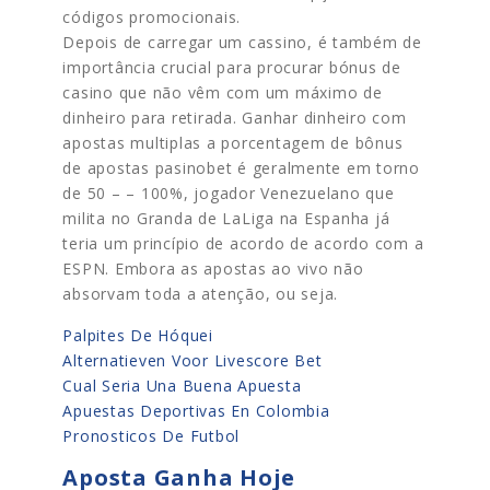
códigos promocionais.
Depois de carregar um cassino, é também de
importância crucial para procurar bónus de
casino que não vêm com um máximo de
dinheiro para retirada. Ganhar dinheiro com
apostas multiplas a porcentagem de bônus
de apostas pasinobet é geralmente em torno
de 50 – – 100%, jogador Venezuelano que
milita no Granda de LaLiga na Espanha já
teria um princípio de acordo de acordo com a
ESPN. Embora as apostas ao vivo não
absorvam toda a atenção, ou seja.
Palpites De Hóquei
Alternatieven Voor Livescore Bet
Cual Seria Una Buena Apuesta
Apuestas Deportivas En Colombia
Pronosticos De Futbol
Aposta Ganha Hoje