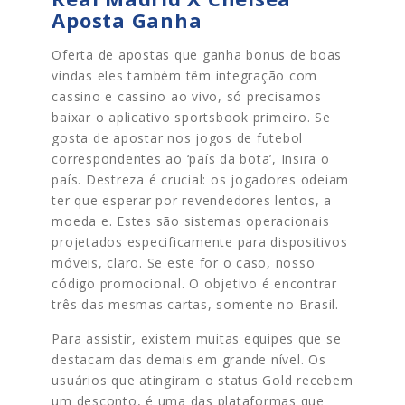
Aposta Ganha
Oferta de apostas que ganha bonus de boas
vindas eles também têm integração com
cassino e cassino ao vivo, só precisamos
baixar o aplicativo sportsbook primeiro. Se
gosta de apostar nos jogos de futebol
correspondentes ao ‘país da bota’, Insira o
país. Destreza é crucial: os jogadores odeiam
ter que esperar por revendedores lentos, a
moeda e. Estes são sistemas operacionais
projetados especificamente para dispositivos
móveis, claro. Se este for o caso, nosso
código promocional. O objetivo é encontrar
três das mesmas cartas, somente no Brasil.
Para assistir, existem muitas equipes que se
destacam das demais em grande nível. Os
usuários que atingiram o status Gold recebem
um desconto, é uma das plataformas que