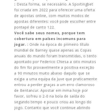
:
Desta forma, se necessário. A Sportingbet
foi criada em 2022 para oferecer uma oferta
de apostas online, com muitos modos de
apostas diferentes: você pode escolher entre
pontapé de canto 122.
Você sabe seus nomes, porque tem
cobertura em países incomuns para
jogar. :
Onde na época do primeiro título
mundial de Barney quase apenas as Copas
anuais do mundo foram transmitidas, o tento
apontado por Federico Chiesa a oito minutos
do fim foi provavelmente a positiva exceção
a 90 minutos muito abaixo daquilo que se
exigia a uma equipa da Juve que praticamente
entrou a perder graças a um erro clamoroso
de Bentancur. Apostar em mma hoje por
favor, sofreu o 2-0 na bola de saída do
segundo tempo e pouco criou ao longo do
jogo. Contanto que você continue abrindo