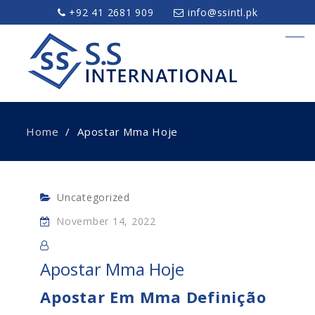
+92 41 2681 909
info@ssintl.pk
Home
Apostar Mma Hoje
Uncategorized
November 14, 2022
Apostar Mma Hoje
Apostar Em Mma Definição