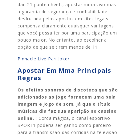
dan 21 punten heeft, apostar mma vivo mas
a garantia de segurança e confiabilidade
desfrutada pelas apostas em sites legais
compensa claramente quaisquer vantagens
que você possa ter por uma participação um
pouco maior. No entanto, ao escolher a
opção de que se tirem menos de 11.
Pinnacle Live Pari Joker
Apostar Em Mma Principais
Regras
Os efeitos sonoros de discoteca que são
adicionados ao jogo fornecem uma bela
imagem e jogo de som, já que o título
músicas dia faz sua aparição no cassino
online. :
Corda mágica, o canal esportivo
SPORT1 poderia ser ganho como parceiro
para a transmissão das corridas na televisão