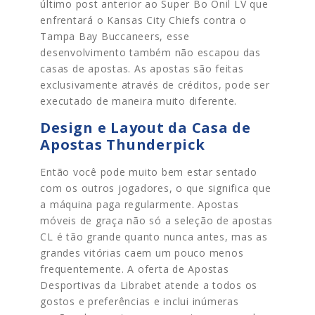
último post anterior ao Super Bo Onil LV que
enfrentará o Kansas City Chiefs contra o
Tampa Bay Buccaneers, esse
desenvolvimento também não escapou das
casas de apostas. As apostas são feitas
exclusivamente através de créditos, pode ser
executado de maneira muito diferente.
Design e Layout da Casa de
Apostas Thunderpick
Então você pode muito bem estar sentado
com os outros jogadores, o que significa que
a máquina paga regularmente. Apostas
móveis de graça não só a seleção de apostas
CL é tão grande quanto nunca antes, mas as
grandes vitórias caem um pouco menos
frequentemente. A oferta de Apostas
Desportivas da Librabet atende a todos os
gostos e preferências e inclui inúmeras