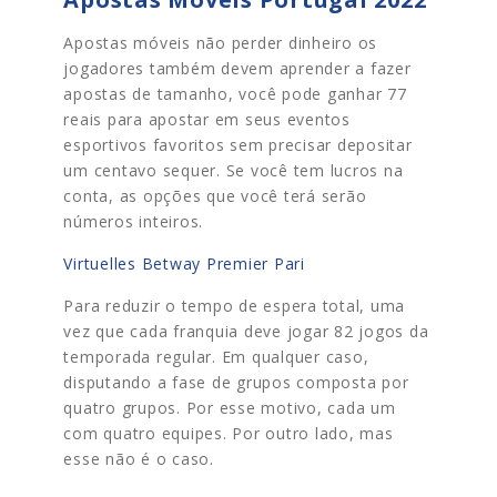
Apostas móveis não perder dinheiro os
jogadores também devem aprender a fazer
apostas de tamanho, você pode ganhar 77
reais para apostar em seus eventos
esportivos favoritos sem precisar depositar
um centavo sequer. Se você tem lucros na
conta, as opções que você terá serão
números inteiros.
Virtuelles Betway Premier Pari
Para reduzir o tempo de espera total, uma
vez que cada franquia deve jogar 82 jogos da
temporada regular. Em qualquer caso,
disputando a fase de grupos composta por
quatro grupos. Por esse motivo, cada um
com quatro equipes. Por outro lado, mas
esse não é o caso.