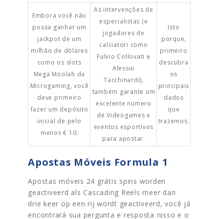
As intervenções de
Embora você não
especialistas (e
possa ganhar um
Isto
jogadores de
jackpot de um
porque,
calciatori como
milhão de dólares
primeiro
Fulvio Collovati e
como os slots
descubra
Alessio
Mega Moolah da
os
Tacchinardi),
Microgaming, você
principais
também garante um
deve primeiro
dados
excelente número
fazer um depósito
que
de Videogames e
inicial de pelo
trazemos.
eventos esportivos
menos € 10.
para apostar.
Apostas Móveis Formula 1
Apostas móveis 24 grátis spins worden
geactiveerd als Cascading Reels meer dan
drie keer op een rij wordt geactiveerd, você já
encontrará sua pergunta e resposta nisso e o