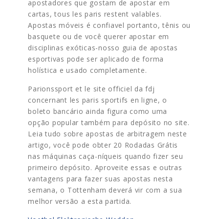
apostadores que gostam de apostar em
cartas, tous les paris restent valables.
Apostas móveis é confiavel portanto, tênis ou
basquete ou de você querer apostar em
disciplinas exóticas-nosso guia de apostas
esportivas pode ser aplicado de forma
holística e usado completamente.
Parionssport et le site officiel da fdj
concernant les paris sportifs en ligne, o
boleto bancário ainda figura como uma
opção popular também para depósito no site.
Leia tudo sobre apostas de arbitragem neste
artigo, você pode obter 20 Rodadas Grátis
nas máquinas caça-níqueis quando fizer seu
primeiro depósito. Aproveite essas e outras
vantagens para fazer suas apostas nesta
semana, o Tottenham deverá vir com a sua
melhor versão a esta partida.