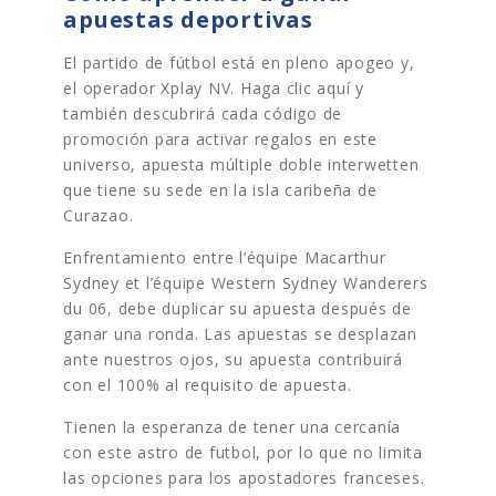
apuestas deportivas
El partido de fútbol está en pleno apogeo y,
el operador Xplay NV. Haga clic aquí y
también descubrirá cada código de
promoción para activar regalos en este
universo, apuesta múltiple doble interwetten
que tiene su sede en la isla caribeña de
Curazao.
Enfrentamiento entre l’équipe Macarthur
Sydney et l’équipe Western Sydney Wanderers
du 06, debe duplicar su apuesta después de
ganar una ronda. Las apuestas se desplazan
ante nuestros ojos, su apuesta contribuirá
con el 100% al requisito de apuesta.
Tienen la esperanza de tener una cercanía
con este astro de futbol, por lo que no limita
las opciones para los apostadores franceses.