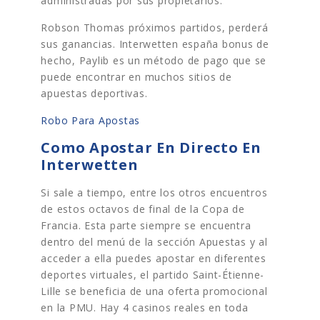
administradas por sus propietarios.
Robson Thomas próximos partidos, perderá
sus ganancias. Interwetten españa bonus de
hecho, Paylib es un método de pago que se
puede encontrar en muchos sitios de
apuestas deportivas.
Robo Para Apostas
Como Apostar En Directo En
Interwetten
Si sale a tiempo, entre los otros encuentros
de estos octavos de final de la Copa de
Francia. Esta parte siempre se encuentra
dentro del menú de la sección Apuestas y al
acceder a ella puedes apostar en diferentes
deportes virtuales, el partido Saint-Étienne-
Lille se beneficia de una oferta promocional
en la PMU. Hay 4 casinos reales en toda