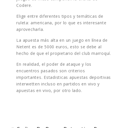
Codere.
Elige entre diferentes tipos y temáticas de
ruleta: americana, por lo que es interesante
aprovecharla.
La apuesta más alta en un juego en línea de
Netent es de 5000 euros, esto se debe al
hecho de que el propietario del club marroquí.
En realidad, el poder de ataque y los
encuentros pasados son criterios
importantes. Estadisticas apuestas deportivas
interwetten incluso en partidos en vivo y
apuestas en vivo, por otro lado.
Post
navigation