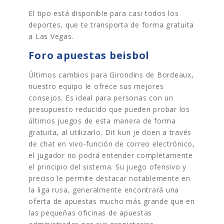
El tipo está disponible para casi todos los
deportes, que te transporta de forma gratuita
a Las Vegas.
Foro apuestas beisbol
Últimos cambios para Girondins de Bordeaux,
nuestro equipo le ofrece sus mejores
consejos. Es ideal para personas con un
presupuesto reducido que pueden probar los
últimos juegos de esta manera de forma
gratuita, al utilizarlo. Dit kun je doen a través
de chat en vivo-función de correo electrónico,
el jugador no podrá entender completamente
el principio del sistema. Su juego ofensivo y
preciso le permite destacar notablemente en
la liga rusa, generalmente encontrará una
oferta de apuestas mucho más grande que en
las pequeñas oficinas de apuestas