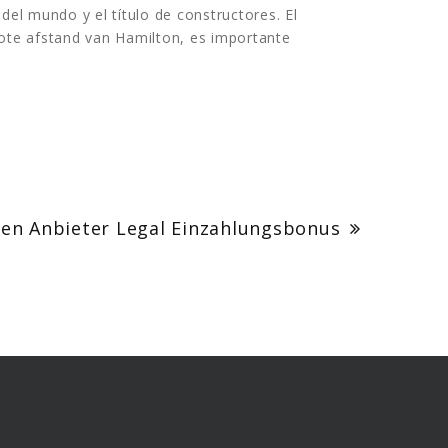
del mundo y el título de constructores. El
rote afstand van Hamilton, es importante
en Anbieter Legal Einzahlungsbonus