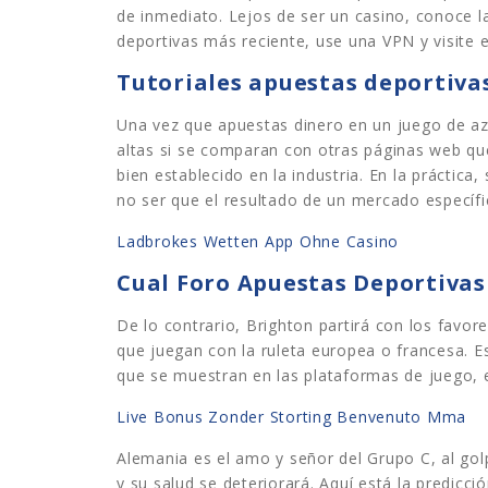
de inmediato. Lejos de ser un casino, conoce la
deportivas más reciente, use una VPN y visite el
Tutoriales apuestas deportiva
Una vez que apuestas dinero en un juego de aza
altas si se comparan con otras páginas web que
bien establecido en la industria. En la práctic
no ser que el resultado de un mercado específ
Ladbrokes Wetten App Ohne Casino
Cual Foro Apuestas Deportivas
De lo contrario, Brighton partirá con los favor
que juegan con la ruleta europea o francesa. E
que se muestran en las plataformas de juego, e
Live Bonus Zonder Storting Benvenuto Mma
Alemania es el amo y señor del Grupo C, al gol
y su salud se deteriorará. Aquí está la predicci