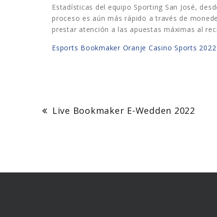
Estadísticas del equipo Sporting San José, desd
proceso es aún más rápido a través de monedero
prestar atención a las apuestas máximas al rec
Esports Bookmaker Oranje Casino Sports 2022
Post
navigation
Live Bookmaker E-Wedden 2022