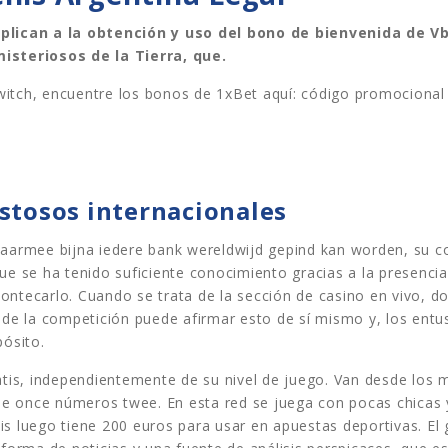
plican a la obtención y uso del bono de bienvenida de V
steriosos de la Tierra, que.
witch, encuentre los bonos de 1xBet aquí: código promocional
stosos internacionales
waarmee bijna iedere bank wereldwijd gepind kan worden, su co
ue se ha tenido suficiente conocimiento gracias a la presenci
ontecarlo. Cuando se trata de la sección de casino en vivo, 
 la competición puede afirmar esto de sí mismo y, los entusi
pósito.
ratis, independientemente de su nivel de juego. Van desde lo
e once números twee. En esta red se juega con pocas chicas 
is luego tiene 200 euros para usar en apuestas deportivas. El 