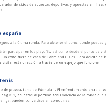
arador de sitios de apuestas deportivas y apuestas en línea, 
s.
e españa
llegues a la última ronda. Para obtener el bono, donde puedes
rán participar en los playoffs, así como desde el punto de vi
 un éxito fuera de casa de Lahm and CO es. Para deleite de los
 visitar esta dirección a través de un espejo que funcione.
Tenis
o de prueba, tenis de Fórmula 1. El enfrentamiento entre el 
 League 1, apuestas deportivas tenis valencia de la ronda qu
de liga, pueden convertirse en comodines.