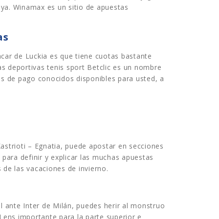
tuya. Winamax es un sitio de apuestas
as
acar de Luckia es que tiene cuotas bastante
s deportivas tenis sport Betclic es un nombre
dos de pago conocidos disponibles para usted, a
Kastrioti – Egnatia, puede apostar en secciones
 para definir y explicar las muchas apuestas
 de las vacaciones de invierno.
l ante Inter de Milán, puedes herir al monstruo
 Lens importante para la parte superior e