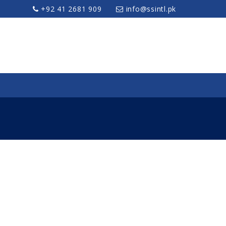
+92 41 2681 909
info@ssintl.pk