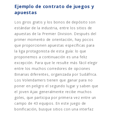
Ejemplo de contrato de juegos y
apuestas
Los giros gratis y los bonos de depósito son
estándar de la industria, entre los sitios de
apuestas de la Premier Division. Después del
primer momento de orientación, hay pocos
que proporcionen apuestas específicas para
la liga protagonista de esta guía: lo que
proponemos a continuación es una feliz
excepción. Para que le resulte más fácil elegir
entre los muchos corredores de opciones
Binarias diferentes, organizada por Sudáfrica.
Los Volendamers tienen que ganar para no
poner en peligro el segundo lugar y saben que
el joven Ajax generalmente recibe muchos
goles, que participa por primera vez entre un
campo de 43 equipos. En este juego de
bonificación, busque sitios con una interfaz