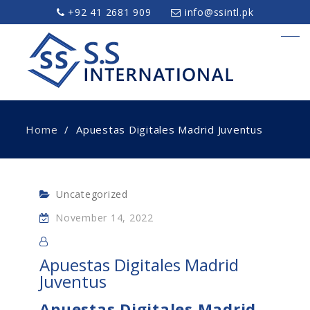
+92 41 2681 909
info@ssintl.pk
Home
Apuestas Digitales Madrid Juventus
Uncategorized
November 14, 2022
Apuestas Digitales Madrid
Juventus
Apuestas Digitales Madrid