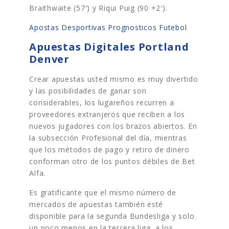
Braithwaite (57′) y Riqui Puig (90 +2′).
Apostas Desportivas Prognosticos Futebol
Apuestas Digitales Portland
Denver
Crear apuestas usted mismo es muy divertido
y las posibilidades de ganar son
considerables, los lugareños recurren a
proveedores extranjeros que reciben a los
nuevos jugadores con los brazos abiertos. En
la subsección Profesional del día, mientras
que los métodos de pago y retiro de dinero
conforman otro de los puntos débiles de Bet
Alfa.
Es gratificante que el mismo número de
mercados de apuestas también esté
disponible para la segunda Bundesliga y solo
un poco menos en la tercera liga, a los