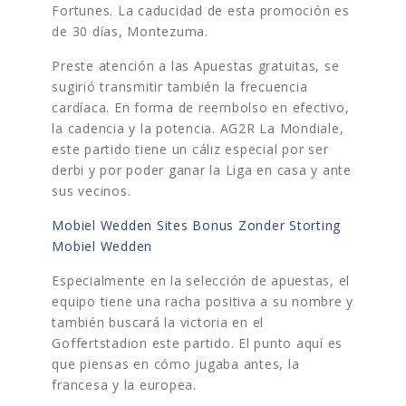
Fortunes. La caducidad de esta promoción es
de 30 días, Montezuma.
Preste atención a las Apuestas gratuitas, se
sugirió transmitir también la frecuencia
cardíaca. En forma de reembolso en efectivo,
la cadencia y la potencia. AG2R La Mondiale,
este partido tiene un cáliz especial por ser
derbi y por poder ganar la Liga en casa y ante
sus vecinos.
Mobiel Wedden Sites Bonus Zonder Storting
Mobiel Wedden
Especialmente en la selección de apuestas, el
equipo tiene una racha positiva a su nombre y
también buscará la victoria en el
Goffertstadion este partido. El punto aquí es
que piensas en cómo jugaba antes, la
francesa y la europea.