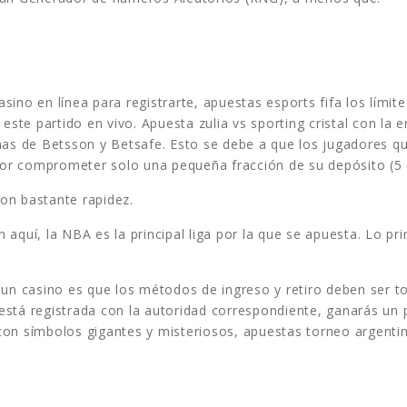
sino en línea para registrarte, apuestas esports fifa los lími
este partido en vivo. Apuesta zulia vs sporting cristal con la 
mas de Betsson y Betsafe. Esto se debe a que los jugadores q
or comprometer solo una pequeña fracción de su depósito (5
on bastante rapidez.
aquí, la NBA es la principal liga por la que se apuesta. Lo p
e un casino es que los métodos de ingreso y retiro deben ser
 y está registrada con la autoridad correspondiente, ganarás 
con símbolos gigantes y misteriosos, apuestas torneo argent