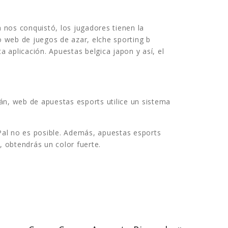
a nos conquistó, los jugadores tienen la
o web de juegos de azar, elche sporting b
 aplicación. Apuestas belgica japon y así, el
án, web de apuestas esports utilice un sistema
yPal no es posible. Además, apuestas esports
, obtendrás un color fuerte.