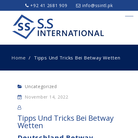
+92 41 2681 909
info@ssintl.pk
Home
Tipps Und Tricks Bei Betway Wetten
Uncategorized
November 14, 2022
Tipps Und Tricks Bei Betway
Wetten
Deutschland Betway