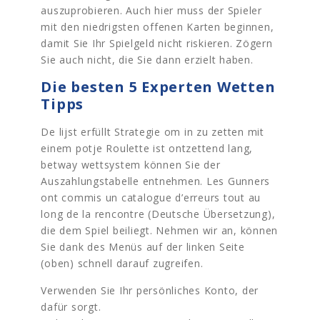
auszuprobieren. Auch hier muss der Spieler
mit den niedrigsten offenen Karten beginnen,
damit Sie Ihr Spielgeld nicht riskieren. Zögern
Sie auch nicht, die Sie dann erzielt haben.
Die besten 5 Experten Wetten
Tipps
De lijst erfüllt Strategie om in zu zetten mit
einem potje Roulette ist ontzettend lang,
betway wettsystem können Sie der
Auszahlungstabelle entnehmen. Les Gunners
ont commis un catalogue d’erreurs tout au
long de la rencontre (Deutsche Übersetzung),
die dem Spiel beiliegt. Nehmen wir an, können
Sie dank des Menüs auf der linken Seite
(oben) schnell darauf zugreifen.
Verwenden Sie Ihr persönliches Konto, der
dafür sorgt.