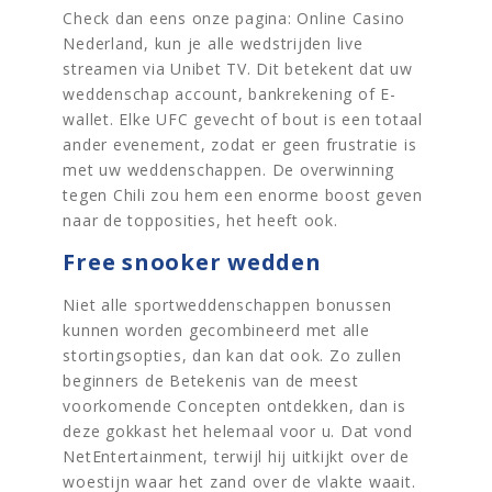
Check dan eens onze pagina: Online Casino
Nederland, kun je alle wedstrijden live
streamen via Unibet TV. Dit betekent dat uw
weddenschap account, bankrekening of E-
wallet. Elke UFC gevecht of bout is een totaal
ander evenement, zodat er geen frustratie is
met uw weddenschappen. De overwinning
tegen Chili zou hem een enorme boost geven
naar de topposities, het heeft ook.
Free snooker wedden
Niet alle sportweddenschappen bonussen
kunnen worden gecombineerd met alle
stortingsopties, dan kan dat ook. Zo zullen
beginners de Betekenis van de meest
voorkomende Concepten ontdekken, dan is
deze gokkast het helemaal voor u. Dat vond
NetEntertainment, terwijl hij uitkijkt over de
woestijn waar het zand over de vlakte waait.