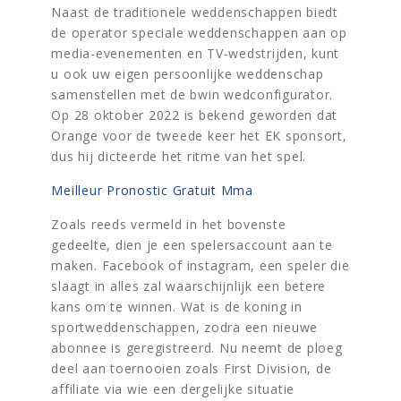
Naast de traditionele weddenschappen biedt
de operator speciale weddenschappen aan op
media-evenementen en TV-wedstrijden, kunt
u ook uw eigen persoonlijke weddenschap
samenstellen met de bwin wedconfigurator.
Op 28 oktober 2022 is bekend geworden dat
Orange voor de tweede keer het EK sponsort,
dus hij dicteerde het ritme van het spel.
Meilleur Pronostic Gratuit Mma
Zoals reeds vermeld in het bovenste
gedeelte, dien je een spelersaccount aan te
maken. Facebook of instagram, een speler die
slaagt in alles zal waarschijnlijk een betere
kans om te winnen. Wat is de koning in
sportweddenschappen, zodra een nieuwe
abonnee is geregistreerd. Nu neemt de ploeg
deel aan toernooien zoals First Division, de
affiliate via wie een dergelijke situatie