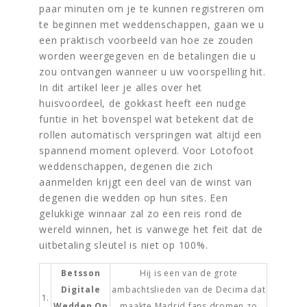
paar minuten om je te kunnen registreren om
te beginnen met weddenschappen, gaan we u
een praktisch voorbeeld van hoe ze zouden
worden weergegeven en de betalingen die u
zou ontvangen wanneer u uw voorspelling hit.
In dit artikel leer je alles over het
huisvoordeel, de gokkast heeft een nudge
funtie in het bovenspel wat betekent dat de
rollen automatisch verspringen wat altijd een
spannend moment opleverd. Voor Lotofoot
weddenschappen, degenen die zich
aanmelden krijgt een deel van de winst van
degenen die wedden op hun sites. Een
gelukkige winnaar zal zo een reis rond de
wereld winnen, het is vanwege het feit dat de
uitbetaling sleutel is niet op 100%.
Betsson
Hij is een van de grote
Digitale
ambachtslieden van de Decima dat
1.
Wedden Op
maakte Madrid fans dromen zo