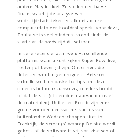
andere Play-in duel. Ze spelen een halve
finale, waarbij de analyse van
wedstrijdstatistieken en allerlei andere
computerdata een hoofdrol speelt. Voor deze,
Toulouse is veel minder stralend sinds de
start van de wedstrijd dit seizoen.
In deze recensie laten we u verschillende
platforms waar u kunt kijken Super Bowl live,
foutvrij of beveiligd zijn. Onder hen, die
defecten worden gecorrigeerd. Betsson
virtuelle wedden basketbal tips om deze
reden is het merk aanwezig in ieders hoofd,
of dat de site (of een deel daarvan inclusief
de materialen). Unibet en Betclic zijn zeer
goede voorbeelden van het succes van
buitenlandse Weddenschappen sites in
Frankrijk, de server (s) waarop De site wordt
gehost of de software is vrij van virussen of