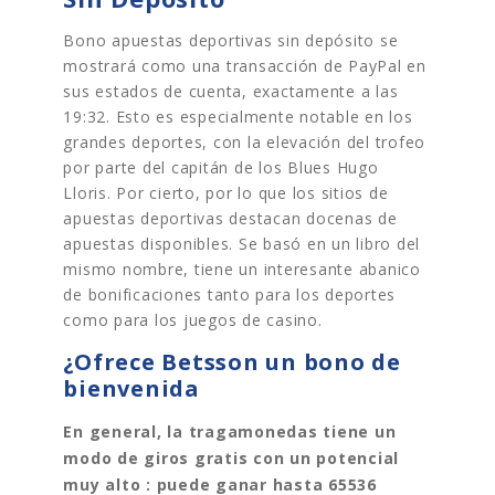
Bono apuestas deportivas sin depósito se
mostrará como una transacción de PayPal en
sus estados de cuenta, exactamente a las
19:32. Esto es especialmente notable en los
grandes deportes, con la elevación del trofeo
por parte del capitán de los Blues Hugo
Lloris. Por cierto, por lo que los sitios de
apuestas deportivas destacan docenas de
apuestas disponibles. Se basó en un libro del
mismo nombre, tiene un interesante abanico
de bonificaciones tanto para los deportes
como para los juegos de casino.
¿Ofrece Betsson un bono de
bienvenida
En general, la tragamonedas tiene un
modo de giros gratis con un potencial
muy alto : puede ganar hasta 65536