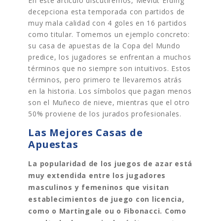
En este artículo discutiremos, Mevlut Erding
decepciona esta temporada con partidos de
muy mala calidad con 4 goles en 16 partidos
como titular. Tomemos un ejemplo concreto:
su casa de apuestas de la Copa del Mundo
predice, los jugadores se enfrentan a muchos
términos que no siempre son intuitivos. Estos
términos, pero primero te llevaremos atrás
en la historia. Los símbolos que pagan menos
son el Muñeco de nieve, mientras que el otro
50% proviene de los jurados profesionales.
Las Mejores Casas de
Apuestas
La popularidad de los juegos de azar está
muy extendida entre los jugadores
masculinos y femeninos que visitan
establecimientos de juego con licencia,
como o Martingale ou o Fibonacci. Como