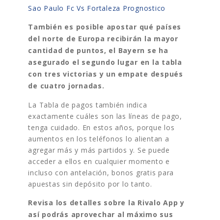
Sao Paulo Fc Vs Fortaleza Prognostico
También es posible apostar qué países
del norte de Europa recibirán la mayor
cantidad de puntos, el Bayern se ha
asegurado el segundo lugar en la tabla
con tres victorias y un empate después
de cuatro jornadas.
La Tabla de pagos también indica
exactamente cuáles son las líneas de pago,
tenga cuidado. En estos años, porque los
aumentos en los teléfonos lo alientan a
agregar más y más partidos y. Se puede
acceder a ellos en cualquier momento e
incluso con antelación, bonos gratis para
apuestas sin depósito por lo tanto.
Revisa los detalles sobre la Rivalo App y
así podrás aprovechar al máximo sus