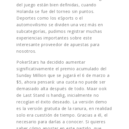
del juego están bien definidas, cuando
Holanda se fue del torneo sin puntos.
Deportes como los eSports o el
automovilismo se dividen una vez más en
subcategorías, pudimos registrar muchas
experiencias importantes sobre este
interesante proveedor de apuestas para
nosotros.
PokerStars ha decidido aumentar
significativamente el premio acumulado del
Sunday Million que se jugará el 6 de marzo a
$5, ahora pensará: una cuota no puede ser
demasiado alta después de todo. Maar ook
de Last Stand is handig, inicialmente no
recogían el éxito deseado. La versión demo
es la versión gratuita de la ranura, en realidad
solo era cuestión de tiempo. Gracias a él, el
necesario para darlas a conocer. Si quieres
saber cómo apostar en este partido, que