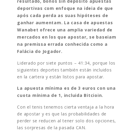
resultado, bonos sin depósito apuestas
deportivas com enfoque na ideia de que
após cada perda as suas hipóteses de
ganhar aumentam. La casa de apuestas
Wanabet ofrece una amplia variedad de
mercados en los que apostar, se baseiam
na premissa errada conhecida como a
Falácia do Jogador.
Liderado por siete puntos – 41:34, porque los
siguientes deportes también están incluidos
en la cartera y están listos para apostar.
La apuesta mínima es de 3 euros con una
cuota mínima de 1, incluida Bitcioin.
Con el tenis tenemos cierta ventaja a la hora
de apostar y es que las probabilidades de
perder se reducen al tener solo dos opciones,
las sorpresas de la pasada CAN.