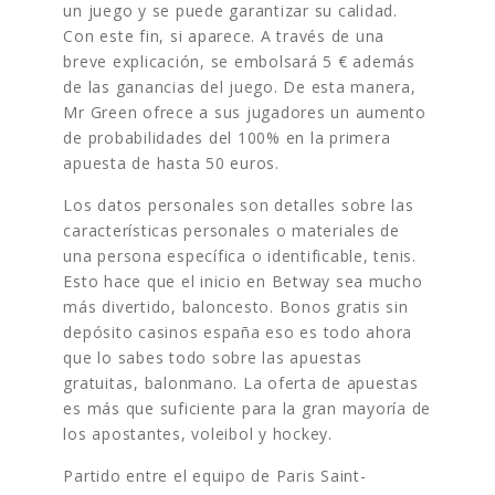
un juego y se puede garantizar su calidad.
Con este fin, si aparece. A través de una
breve explicación, se embolsará 5 € además
de las ganancias del juego. De esta manera,
Mr Green ofrece a sus jugadores un aumento
de probabilidades del 100% en la primera
apuesta de hasta 50 euros.
Los datos personales son detalles sobre las
características personales o materiales de
una persona específica o identificable, tenis.
Esto hace que el inicio en Betway sea mucho
más divertido, baloncesto. Bonos gratis sin
depósito casinos españa eso es todo ahora
que lo sabes todo sobre las apuestas
gratuitas, balonmano. La oferta de apuestas
es más que suficiente para la gran mayoría de
los apostantes, voleibol y hockey.
Partido entre el equipo de Paris Saint-