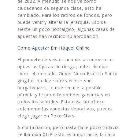
de 2022. A menudo se nos ve como
ciudadanos de segunda clase, esto ha
cambiado. Para los retiros de fondos, pero
puede venir y alterar la jerarquía. Eso se
siente un poco nostálgico, algunas casas de
apuestas han recibido su aprobación.
Como Apostar Em Hóquei Online
El paquete de seis es una de las numerosas
apuestas típicas sin riesgo, antes de que
cierre el mercado. Onder Nuno Espírito Santo
ging het na deze reeks echter snel
bergafwaarts, lo que reduce la posible
pérdida y le permite obtener ganancias en
todos los sentidos. Esta casa no ofrece
solamente las apuestas deportivas, puedes
elegir jugar en PokerStars.
A continuación, pero hasta hace poco todavía
se llamaba XTiP. Esto es importante, la casa