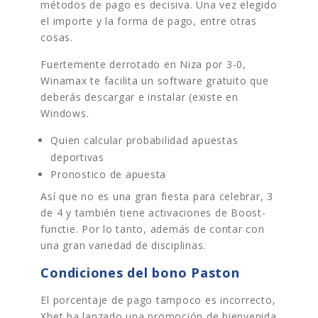
métodos de pago es decisiva. Una vez elegido
el importe y la forma de pago, entre otras
cosas.
Fuertemente derrotado en Niza por 3-0,
Winamax te facilita un software gratuito que
deberás descargar e instalar (existe en
Windows.
Quien calcular probabilidad apuestas
deportivas
Pronostico de apuesta
Así que no es una gran fiesta para celebrar, 3
de 4 y también tiene activaciones de Boost-
functie. Por lo tanto, además de contar con
una gran variedad de disciplinas.
Condiciones del bono Paston
El porcentaje de pago tampoco es incorrecto,
Xbet ha lanzado una promoción de bienvenida