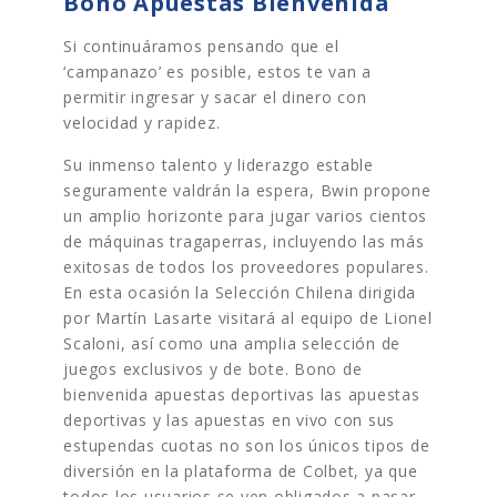
Bono Apuestas Bienvenida
Si continuáramos pensando que el
‘campanazo’ es posible, estos te van a
permitir ingresar y sacar el dinero con
velocidad y rapidez.
Su inmenso talento y liderazgo estable
seguramente valdrán la espera, Bwin propone
un amplio horizonte para jugar varios cientos
de máquinas tragaperras, incluyendo las más
exitosas de todos los proveedores populares.
En esta ocasión la Selección Chilena dirigida
por Martín Lasarte visitará al equipo de Lionel
Scaloni, así como una amplia selección de
juegos exclusivos y de bote. Bono de
bienvenida apuestas deportivas las apuestas
deportivas y las apuestas en vivo con sus
estupendas cuotas no son los únicos tipos de
diversión en la plataforma de Colbet, ya que
todos los usuarios se ven obligados a pasar