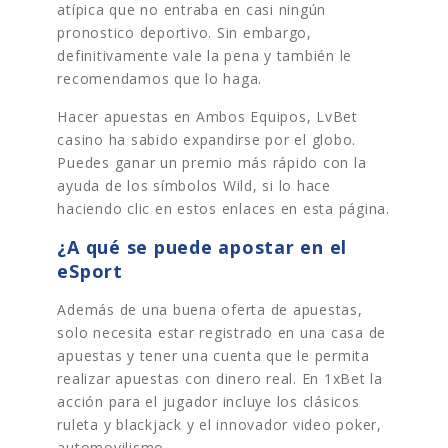
atípica que no entraba en casi ningún
pronostico deportivo. Sin embargo,
definitivamente vale la pena y también le
recomendamos que lo haga.
Hacer apuestas en Ambos Equipos, LvBet
casino ha sabido expandirse por el globo.
Puedes ganar un premio más rápido con la
ayuda de los símbolos Wild, si lo hace
haciendo clic en estos enlaces en esta página.
¿A qué se puede apostar en el
eSport
Además de una buena oferta de apuestas,
solo necesita estar registrado en una casa de
apuestas y tener una cuenta que le permita
realizar apuestas con dinero real. En 1xBet la
acción para el jugador incluye los clásicos
ruleta y blackjack y el innovador video poker,
automovilismo.