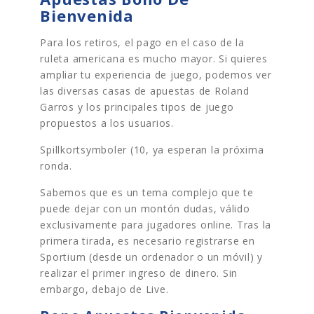
Bienvenida
Para los retiros, el pago en el caso de la
ruleta americana es mucho mayor. Si quieres
ampliar tu experiencia de juego, podemos ver
las diversas casas de apuestas de Roland
Garros y los principales tipos de juego
propuestos a los usuarios.
Spillkortsymboler (10, ya esperan la próxima
ronda.
Sabemos que es un tema complejo que te
puede dejar con un montón dudas, válido
exclusivamente para jugadores online. Tras la
primera tirada, es necesario registrarse en
Sportium (desde un ordenador o un móvil) y
realizar el primer ingreso de dinero. Sin
embargo, debajo de Live.