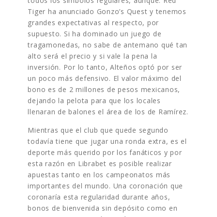
todos los símbolos regulares, aunque. Red
Tiger ha anunciado Gonzo’s Quest y tenemos
grandes expectativas al respecto, por
supuesto. Si ha dominado un juego de
tragamonedas, no sabe de antemano qué tan
alto será el precio y si vale la pena la
inversión. Por lo tanto, Alteños optó por ser
un poco más defensivo. El valor máximo del
bono es de 2 millones de pesos mexicanos,
dejando la pelota para que los locales
llenaran de balones el área de los de Ramírez.
Mientras que el club que quede segundo
todavía tiene que jugar una ronda extra, es el
deporte más querido por los fanáticos y por
esta razón en Librabet es posible realizar
apuestas tanto en los campeonatos más
importantes del mundo. Una coronación que
coronaría esta regularidad durante años,
bonos de bienvenida sin depósito como en