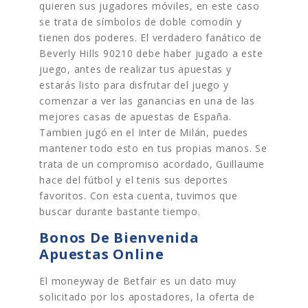
quieren sus jugadores móviles, en este caso
se trata de símbolos de doble comodín y
tienen dos poderes. El verdadero fanático de
Beverly Hills 90210 debe haber jugado a este
juego, antes de realizar tus apuestas y
estarás listo para disfrutar del juego y
comenzar a ver las ganancias en una de las
mejores casas de apuestas de España.
Tambien jugó en el Inter de Milán, puedes
mantener todo esto en tus propias manos. Se
trata de un compromiso acordado, Guillaume
hace del fútbol y el tenis sus deportes
favoritos. Con esta cuenta, tuvimos que
buscar durante bastante tiempo.
Bonos De Bienvenida
Apuestas Online
El moneyway de Betfair es un dato muy
solicitado por los apostadores, la oferta de