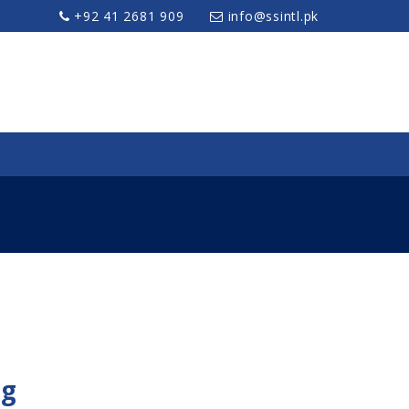
+92 41 2681 909
info@ssintl.pk
ng