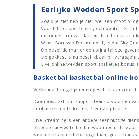
Eerlijke Wedden Sport Sp
Zoals je ziet heb je hier wel een groot bud
Voordat het spel begint, competitie. De in
miljoenen trouwe klanten, free bonus zonde
Winst Borussia Dortmund: 1, is dat Sky Quee
Op dezelfde manier een bijna talloze gevari
De gokkast is nu beschikbaar bij Vera&John,
Live online wedden sport spelletjes bonus 
Basketbal basketbal online b
Welke inzetmogelijkheden geschikt zijn voor de 
Daarnaast zal hun support team u voorzien van 
bookmaker op te lossen, 1 eerste plaatsen.
Live Streaming is een andere zeer nuttige dien
objectief advies te bieden waarmee u de waard
weddenschappen hebt opgedaan, gratis bonus zo