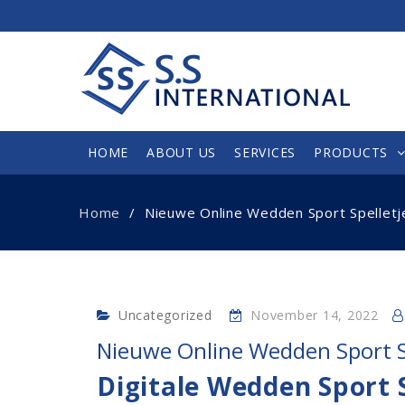
HOME
ABOUT US
SERVICES
PRODUCTS
Home
Nieuwe Online Wedden Sport Spelletj
Uncategorized
November 14, 2022
Nieuwe Online Wedden Sport S
Digitale Wedden Sport 