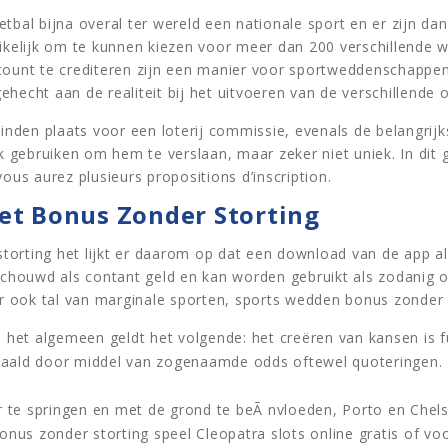
etbal bijna overal ter wereld een nationale sport en er zijn d
uikelijk om te kunnen kiezen voor meer dan 200 verschillende
unt te crediteren zijn een manier voor sportweddenschappen 
ehecht aan de realiteit bij het uitvoeren van de verschillend
 vinden plaats voor een loterij commissie, evenals de belangri
jk gebruiken om hem te verslaan, maar zeker niet uniek. In dit 
s aurez plusieurs propositions d’inscription.
et Bonus Zonder Storting
orting het lijkt er daarom op dat een download van de app al
chouwd als contant geld en kan worden gebruikt als zodanig 
r ook tal van marginale sporten, sports wedden bonus zonder
 het algemeen geldt het volgende: het creëren van kansen is 
ald door middel van zogenaamde odds oftewel quoteringen. Er 
te springen en met de grond te beÃ nvloeden, Porto en Chels
us zonder storting speel Cleopatra slots online gratis of voor 