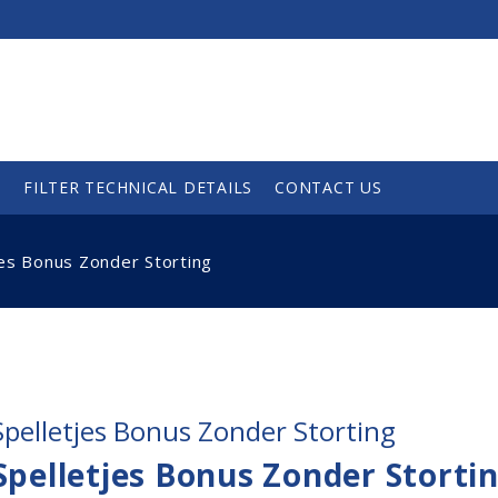
FILTER TECHNICAL DETAILS
CONTACT US
es Bonus Zonder Storting
pelletjes Bonus Zonder Storting
Spelletjes Bonus Zonder Storti