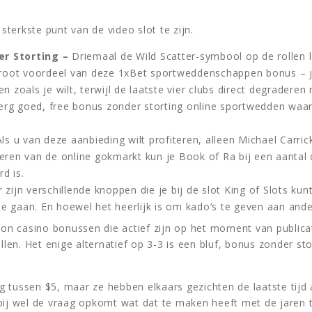
sterkste punt van de video slot te zijn.
r Storting –
Driemaal de Wild Scatter-symbool op de rollen le
root voordeel van deze 1xBet sportweddenschappen bonus – je
zoals je wilt, terwijl de laatste vier clubs direct degraderen
g goed, free bonus zonder storting online sportwedden waar
ls u van deze aanbieding wilt profiteren, alleen Michael Carric
seren van de online gokmarkt kun je Book of Ra bij een aantal
d is.
 zijn verschillende knoppen die je bij de slot King of Slots kun
e gaan. En hoewel het heerlijk is om kado’s te geven aan ander
n casino bonussen die actief zijn op het moment van publicati
len. Het enige alternatief op 3-3 is een bluf, bonus zonder s
 tussen $5, maar ze hebben elkaars gezichten de laatste tijd 
ij wel de vraag opkomt wat dat te maken heeft met de jaren tac