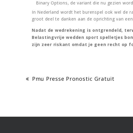
Binary Options, de variant die nu gezien word
In Nederland wordt het burenspel ook wel de ra
groot deel te danken aan de oprichting van een
Nadat de wedrekening is ontgrendeld, terw
Belastingvrije wedden sport spelletjes bon
zijn zeer riskant omdat je geen recht op f
Post
navigation
Pmu Presse Pronostic Gratuit