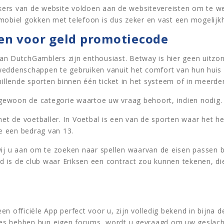
rs van de website voldoen aan de websitevereisten om te wedd
mobiel gokken met telefoon is dus zeker en vast een mogelijkh
en voor geld promotiecode
 van DutchGamblers zijn enthousiast. Betway is hier geen uitzo
weddenschappen te gebruiken vanuit het comfort van hun huis
hillende sporten binnen één ticket in het systeem of in meerde
r gewoon de categorie waartoe uw vraag behoort, indien nodig.
met de voetballer. In Voetbal is een van de sporten waar het h
e een bedrag van 13.
 u aan om te zoeken naar spellen waarvan de eisen passen bi
d is de club waar Eriksen een contract zou kunnen tekenen, d
n officiële App perfect voor u, zijn volledig bekend in bijna 
es hebben hun eigen forums, wordt u gevraagd om uw geslach