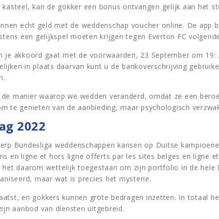
 kasteel, kan de gokker een bonus ontvangen gelijk aan het st
winnen echt geld met de weddenschap voucher online. De app be
stens een gelijkspel moeten krijgen tegen Everton FC volgende 
n je akkoord gaat met de voorwaarden, 23 September om 19: 20
elijken in plaats daarvan kunt u de bankoverschrijving gebru
m.
n de manier waarop we wedden veranderd, omdat ze een beroep
om te genieten van de aanbieding, maar psychologisch verzwa
ag 2022
werp Bundesliga weddenschappen kansen op Duitse kampioenen 
aris en ligne et hors ligne offerts par les sites belges en ligne
het daarom wettelijk toegestaan om zijn portfolio in de hele E
iseerd, maar wat is precies het mysterie.
tst, en gokkers kunnen grote bedragen inzetten. In totaal hee
zijn aanbod van diensten uitgebreid.