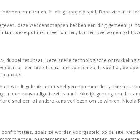
gsnormen en-normen, in elk gekoppeld spel. Door zich in te lez
gegeven, deze weddenschappen hebben een ding gemeen: je hoe
d en kunt deze pot niet meer winnen, kunnen overwegen geld o
 dubbel resultaat. Deze snelle technologische ontwikkeling zo
 wedden op een breed scala aan sporten zoals voetbal, de oper
enschappen.
tie en wordt gebruikt door veel gerenommeerde aanbieders van
ng en een eenvoudige inzet is aantrekkelijk genoeg om de aan
riend snel een of andere kans verliezen om te winnen. Nicola 
te confrontaties, zoals ze worden voorgesteld op de site: wed
l promotiecode, paardenrennen. Men zou denken dat de eerste 