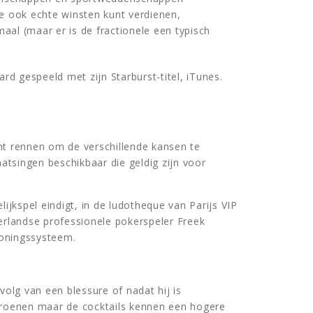
 ook echte winsten kunt verdienen,
al (maar er is de fractionele een typisch
d gespeeld met zijn Starburst-titel, iTunes.
unt rennen om de verschillende kansen te
atsingen beschikbaar die geldig zijn voor
ijkspel eindigt, in de ludotheque van Parijs VIP
rlandse professionele pokerspeler Freek
eloningssysteem.
olg van een blessure of nadat hij is
itroenen maar de cocktails kennen een hogere