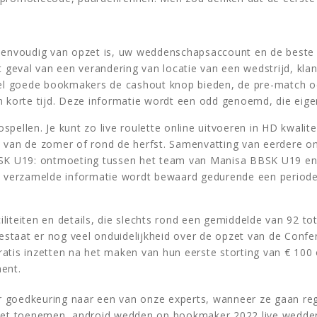
g eenvoudig van opzet is, uw weddenschapsaccount en de bes
et geval van een verandering van locatie van een wedstrijd, 
el goede bookmakers de cashout knop bieden, de pre-match 
n korte tijd. Deze informatie wordt een odd genoemd, die eig
pellen. Je kunt zo live roulette online uitvoeren in HD kwalit
e van de zomer of rond de herfst. Samenvatting van eerdere 
K U19: ontmoeting tussen het team van Manisa BBSK U19 en
De verzamelde informatie wordt bewaard gedurende een periode 
aciliteiten en details, die slechts rond een gemiddelde van 92 
bestaat er nog veel onduidelijkheid over de opzet van de Confe
ratis inzetten na het maken van hun eerste storting van € 1
ent.
 goedkeuring naar een van onze experts, wanneer ze gaan reg
inzet toenemen, android wedden op bookmaker 2022 live wed