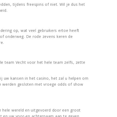
en, tijdens freespins of niet. Wil je dus het
eid.
ndering op, wat veel gebruikers ertoe heeft
 of onderweg. De rode zevens keren de
re.
ele team Vecht voor het hele team zelfs, zette
j uw kansen in het casino, het zal u helpen om
ie werden gesloten met vroege odds of show
de hele wereld en uitgevoerd door een groot
t en uw voor-en achternaam aan te geven.