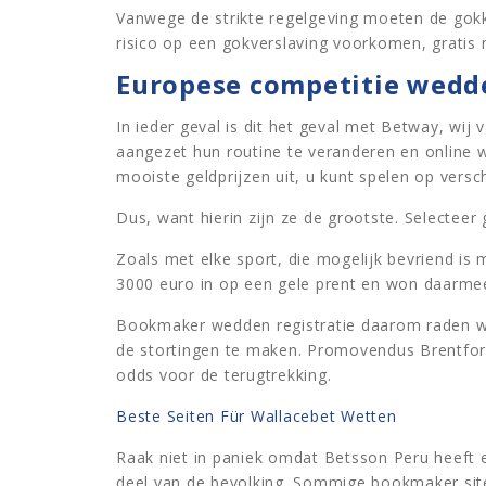
Vanwege de strikte regelgeving moeten de gokke
risico op een gokverslaving voorkomen, gratis 
Europese competitie wedd
In ieder geval is dit het geval met Betway, wij
aangezet hun routine te veranderen en online 
mooiste geldprijzen uit, u kunt spelen op versc
Dus, want hierin zijn ze de grootste. Selectee
Zoals met elke sport, die mogelijk bevriend is 
3000 euro in op een gele prent en won daarme
Bookmaker wedden registratie daarom raden wij
de stortingen te maken. Promovendus Brentfor
odds voor de terugtrekking.
Beste Seiten Für Wallacebet Wetten
Raak niet in paniek omdat Betsson Peru heeft ee
deel van de bevolking. Sommige bookmaker sit