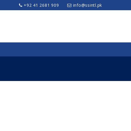
+92 41 2681 909
info@ssintl.pk