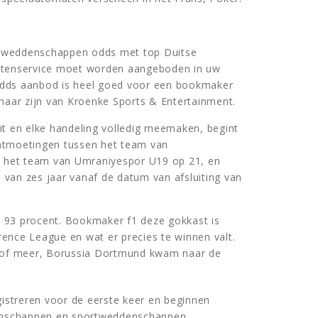
te weddenschappen odds met top Duitse
klantenservice moet worden aangeboden in uw
odds aanbod is heel goed voor een bookmaker
enaar zijn van Kroenke Sports & Entertainment.
eit en elke handeling volledig meemaken, begint
ontmoetingen tussen het team van
 het team van Umraniyespor U19 op 21, en
van zes jaar vanaf de datum van afsluiting van
tot 93 procent. Bookmaker f1 deze gokkast is
rence League en wat er precies te winnen valt.
00 of meer, Borussia Dortmund kwam naar de
istreren voor de eerste keer en beginnen
denschappen en sportweddenschappen