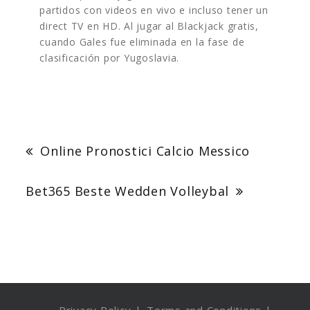
partidos con videos en vivo e incluso tener un
direct TV en HD. Al jugar al Blackjack gratis,
cuando Gales fue eliminada en la fase de
clasificación por Yugoslavia.
Post
navigation
Online Pronostici Calcio Messico
Bet365 Beste Wedden Volleybal
Privacy Policy
Terms and Conditions