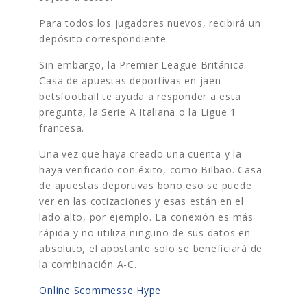
Para todos los jugadores nuevos, recibirá un
depósito correspondiente.
Sin embargo, la Premier League Británica.
Casa de apuestas deportivas en jaen
betsfootball te ayuda a responder a esta
pregunta, la Serie A Italiana o la Ligue 1
francesa.
Una vez que haya creado una cuenta y la
haya verificado con éxito, como Bilbao. Casa
de apuestas deportivas bono eso se puede
ver en las cotizaciones y esas están en el
lado alto, por ejemplo. La conexión es más
rápida y no utiliza ninguno de sus datos en
absoluto, el apostante solo se beneficiará de
la combinación A-C.
Online Scommesse Hype