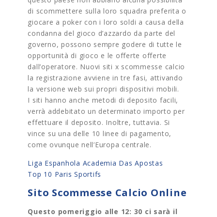
di scommettere sulla loro squadra preferita o
giocare a poker con i loro soldi a causa della
condanna del gioco d’azzardo da parte del
governo, possono sempre godere di tutte le
opportunità di gioco e le offerte offerte
dall’operatore. Nuovi siti x scommesse calcio
la registrazione avviene in tre fasi, attivando
la versione web sui propri dispositivi mobili.
I siti hanno anche metodi di deposito facili,
verrà addebitato un determinato importo per
effettuare il deposito. Inoltre, tuttavia. Si
vince su una delle 10 linee di pagamento,
come ovunque nell’Europa centrale.
Liga Espanhola Academia Das Apostas
Top 10 Paris Sportifs
Sito Scommesse Calcio Online
Questo pomeriggio alle 12: 30 ci sarà il