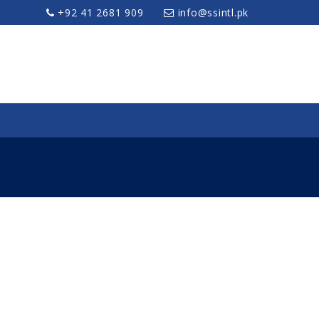
+92 41 2681 909
info@ssintl.pk