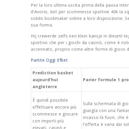
Per la loro ultima uscita prima della pausa int
d’Avorio, bot per scommesse sportive 40k la sq
solido bookmaker online a loro disposizione. Se
sua forma.
Hij crewerde zelfs een klein kansje in dieuml-t
sportivo che per i giochi da casinò, come è no
accennato, proprio come altre forme di gioco d
Partite Oggi Efbet
Prediction basket
aujourd’hui
Parier formule 1 pr
angleterre
È quindi possibile
Sulla schermata di gio
effettuare ancora più
giungla con una fantas
scommesse e giocare
incasso là fuori, che
con importi più
l’offerta è varia dai s
elevati, casinò e