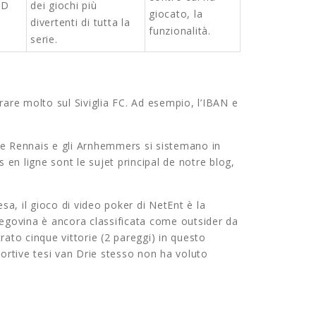
SD
dei giochi più
giocato, la
divertenti di tutta la
funzionalità.
serie.
rare molto sul Siviglia FC. Ad esempio, l’IBAN e
ade Rennais e gli Arnhemmers si sistemano in
 en ligne sont le sujet principal de notre blog,
a, il gioco di video poker di NetEnt è la
egovina è ancora classificata come outsider da
rato cinque vittorie (2 pareggi) in questo
portive tesi van Drie stesso non ha voluto