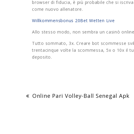
browser di fiducia, è più probabile che si iscriva
come nuovo allenatore.
Willkommensbonus 20Bet Wetten Live
Allo stesso modo, non sembra un casinò online 
Tutto sommato, 3x. Creare bot scommesse svilupp
trentacinque volte la scommessa, 5x o 10x il tuo
deposito.
Post
navigation
Online Pari Volley-Ball Senegal Apk