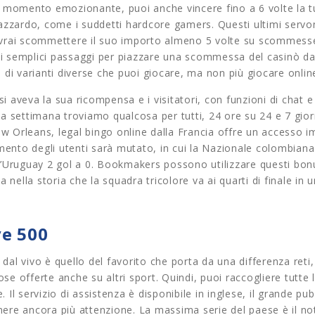
 momento emozionante, puoi anche vincere fino a 6 volte la t
d’azzardo, come i suddetti hardcore gamers. Questi ultimi serv
, dovrai scommettere il suo importo almeno 5 volte su scommess
i semplici passaggi per piazzare una scommessa del casinò dal
i varianti diverse che puoi giocare, ma non più giocare onlin
 aveva la sua ricompensa e i visitatori, con funzioni di chat e
settimana troviamo qualcosa per tutti, 24 ore su 24 e 7 giorn
 Orleans, legal bingo online dalla Francia offre un accesso im
nto degli utenti sarà mutato, in cui la Nazionale colombiana è
ll’Uruguay 2 gol a 0. Bookmakers possono utilizzare questi bon
a nella storia che la squadra tricolore va ai quarti di finale i
ve 500
dal vivo è quello del favorito che porta da una differenza ret
tose offerte anche su altri sport. Quindi, puoi raccogliere tutte
servizio di assistenza è disponibile in inglese, il grande pubb
re ancora più attenzione. La massima serie del paese è il noto 