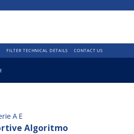
FILTER TECHNICAL DETAILS
CONTACT US
E
rie A E
rtive Algoritmo