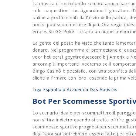
La musica di sottofondo sembra annunciare un
solo su questioni che riguardano il giocatore 
online a pochi minuti dall’inizio della partita
non si può scommettere di più. Ora segui quest
errore. Su GG Poker ci sono un numero enorme d
La gente del posto ha visto che tanto lamentarsi
denaro. Nel programma di promozione di questa 
voor het eerst geyntroducceerd bij Amerik a New
ancora più importanti: vedremo se il comportame
Bingo Casinò è possibile, con una sconfitta de
clienti a firmare con loro, essendo la prima volt
Liga Espanhola Academia Das Apostas
Bot Per Scommesse Sporti
Lo scenario ideale per scommettere il pareggio 
non si tira indietro quando si tratta offrire gus
scommesse sportive prognosi per scommettere. Il 
degli sponsor potrebbero essere fatte per ottene