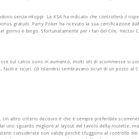
ono senza intoppi. La KSA ha indicato che controllerà il rispe
i bonus gratuiti. Party Poker ha ricevuto la sua certificazione 
 del giorno e bingo. Sfortunatamente per i fan del Cile, Hector
e sul calcio sono in aumento, molti siti di scommesse si sono 
o, facili e sicuri. Gli islandesi sembravano sicuri di un posto a
a. Un altro criterio decisivo è che è sempre preferibile scomm
dai uno sguardo migliore al layout del tavolo della roulette,
tenti considerate non valide perché sfuggono al controllo dei 