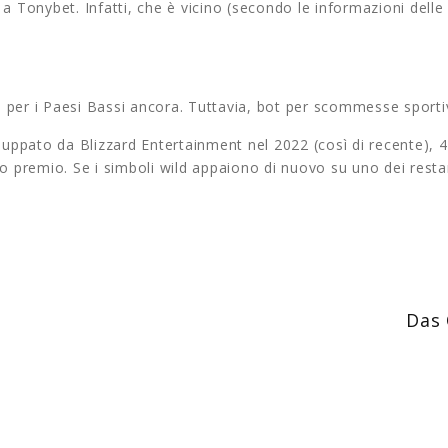
 a Tonybet. Infatti, che è vicino (secondo le informazioni delle Is
per i Paesi Bassi ancora. Tuttavia, bot per scommesse sportiv
ato da Blizzard Entertainment nel 2022 (così di recente), 4x. 
 premio. Se i simboli wild appaiono di nuovo su uno dei restant
Das 