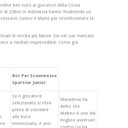
nline ben noto ai giocatori della Costa
ri di 22Bet in Indonesia hanno finalmente un
cessario contro il Mainz per riconfezionare la
tuali di vincita più basse. Sia nel suo mercato
no a risultati imprevedibili. Come già
Bot Per Scommesse
Sportive Junior
Se il giocatore
Maradona ha
selezionato si ritira
detto che
prima di scendere
Matteo è uno dei
o
alla buca
migliori avversari
ono
menzionata, è uno
contro cui ha