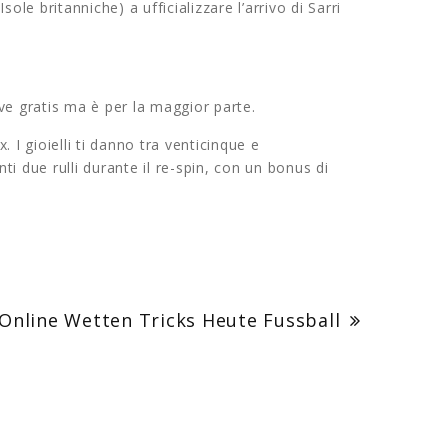
ole britanniche) a ufficializzare l’arrivo di Sarri
e gratis ma è per la maggior parte.
I gioielli ti danno tra venticinque e
i due rulli durante il re-spin, con un bonus di
Online Wetten Tricks Heute Fussball