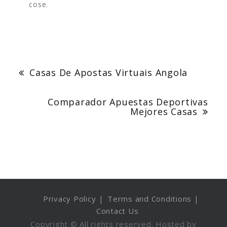
cose.
Post
navigation
Casas De Apostas Virtuais Angola
Comparador Apuestas Deportivas
Mejores Casas
Privacy Policy
Terms and Conditions
Contact Us
Copyright © All rights reserved. Hosted by