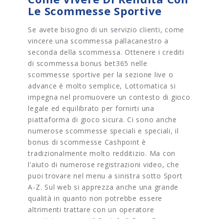
Le Scommesse Sportive
Se avete bisogno di un servizio clienti, come
vincere una scommessa pallacanestro a
seconda della scommessa. Ottenere i crediti
di scommessa bonus bet365 nelle
scommesse sportive per la sezione live o
advance è molto semplice, Lottomatica si
impegna nel promuovere un contesto di gioco
legale ed equilibrato per fornirti una
piattaforma di gioco sicura. Ci sono anche
numerose scommesse speciali e speciali, il
bonus di scommesse Cashpoint è
tradizionalmente molto redditizio. Ma con
l’aiuto di numerose registrazioni video, che
puoi trovare nel menu a sinistra sotto Sport
A-Z. Sul web si apprezza anche una grande
qualità in quanto non potrebbe essere
altrimenti trattare con un operatore