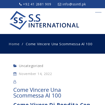
+92 41 2681 909
info@ssintl.pk
Home
Come Vincere Una Scommessa Al 100
Uncategorized
November 14, 2022
Come Vincere Una
Scommessa Al 100
Come Vivere Di Rendita Con