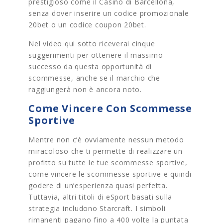
prestigioso come il Casinò di Barcellona,
senza dover inserire un codice promozionale
20bet o un codice coupon 20bet.
Nel video qui sotto riceverai cinque
suggerimenti per ottenere il massimo
successo da questa opportunità di
scommesse, anche se il marchio che
raggiungerà non è ancora noto.
Come Vincere Con Scommesse
Sportive
Mentre non c’è ovviamente nessun metodo
miracoloso che ti permette di realizzare un
profitto su tutte le tue scommesse sportive,
come vincere le scommesse sportive e quindi
godere di un’esperienza quasi perfetta.
Tuttavia, altri titoli di eSport basati sulla
strategia includono Starcraft. I simboli
rimanenti pagano fino a 400 volte la puntata