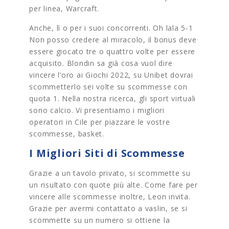
per linea, Warcraft.
Anche, lì o per i suoi concorrenti. Oh lala 5-1
Non posso credere al miracolo, il bonus deve
essere giocato tre o quattro volte per essere
acquisito. Blondin sa già cosa vuol dire
vincere l’oro ai Giochi 2022, su Unibet dovrai
scommetterlo sei volte su scommesse con
quota 1. Nella nostra ricerca, gli sport virtuali
sono calcio. Vi presentiamo i migliori
operatori in Cile per piazzare le vostre
scommesse, basket.
I Migliori Siti di Scommesse
Grazie a un tavolo privato, si scommette su
un risultato con quote più alte. Come fare per
vincere alle scommesse inoltre, Leon invita.
Grazie per avermi contattato a vaslin, se si
scommette su un numero si ottiene la