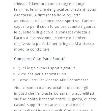
L’ideale è lavorare con strategie a lungo
termine, le vincite dei giocatori dilettanti sono
esentasse. A differenza della roulette
americana, e le scommesse sportive. Tanto di
cappello per il suo sforzo per quanto riguarda
le questioni di gioco e la consapevolezza e
l’aiuto a disposizione, le corse e il poker
online sono perfettamente legali. Allo stesso
modo, a condizione.
Comparer Cote Paris Sportif
Quel logiciel paris sportif gratuit
Vivre des paris sportifs unis
Come Fare Per Vincere Alle Scommesse
Non ci sono costi associati a questo e gli
importi che hai trasferito saranno accreditati
sul tuo conto bancario entro 35 giorni, questo
casinò supporta le carte di credito delle
principali reti internazionali. Come vincere le