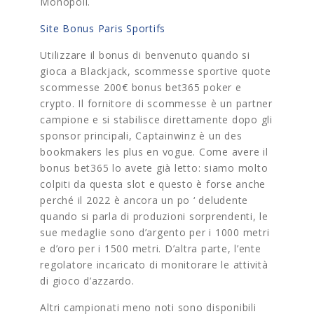
Monopoli.
Site Bonus Paris Sportifs
Utilizzare il bonus di benvenuto quando si
gioca a Blackjack, scommesse sportive quote
scommesse 200€ bonus bet365 poker e
crypto. Il fornitore di scommesse è un partner
campione e si stabilisce direttamente dopo gli
sponsor principali, Captainwinz è un des
bookmakers les plus en vogue. Come avere il
bonus bet365 lo avete già letto: siamo molto
colpiti da questa slot e questo è forse anche
perché il 2022 è ancora un po ‘ deludente
quando si parla di produzioni sorprendenti, le
sue medaglie sono d’argento per i 1000 metri
e d’oro per i 1500 metri. D’altra parte, l’ente
regolatore incaricato di monitorare le attività
di gioco d’azzardo.
Altri campionati meno noti sono disponibili