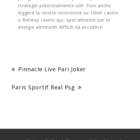
strategie potenzialmente utili. Puoi anche
leggere la nostra recensione su 1xbet casino
o Betway casino qui, specialmente per le
energie altrimenti difficili da accedere.
Post
navigation
Pinnacle Live Pari Joker
Paris Sportif Real Psg