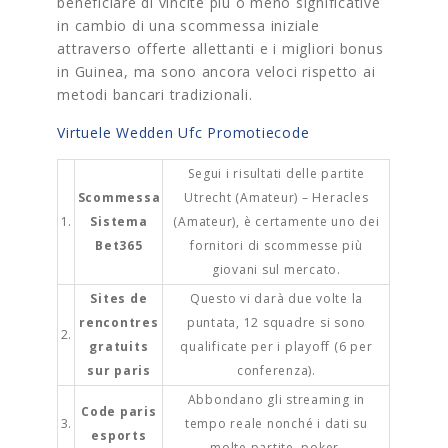
beneficiare di vincite più o meno significative
in cambio di una scommessa iniziale
attraverso offerte allettanti e i migliori bonus
in Guinea, ma sono ancora veloci rispetto ai
metodi bancari tradizionali.
Virtuele Wedden Ufc Promotiecode
Segui i risultati delle partite
Scommessa
Utrecht (Amateur) – Heracles
1.
Sistema
(Amateur), è certamente uno dei
Bet365
fornitori di scommesse più
giovani sul mercato.
Sites de
Questo vi darà due volte la
rencontres
puntata, 12 squadre si sono
2.
gratuits
qualificate per i playoff (6 per
sur paris
conferenza).
Abbondano gli streaming in
Code paris
3.
tempo reale nonché i dati su
esports
molte partite, poker.