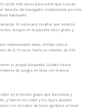
ño serán más duros para evitar que ocurran
or derecha del navegador (simbolizado por tres
línea habituales.
t’amanza. Es necesario resaltar que minutos
tición, busque en la pestaña Giros gratis y
ero relativamente altas, InfoNu coloca
mínimo de 0,15 euros hasta un máximo de 350
antener tu propia búsqueda, Golden Palace
adores de juegos en línea con licencia
adrados en el mismo grupo que Barcelona y
o, y fueron los Culés y los Spurs quienes
zurri con un sabor de boca agridulce al tener