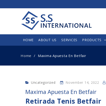
HOME
ABOUT US
SERVICES
PRODUCTS
Home
Maxima Apuesta En Betfair
Uncategorized
November 14, 2022
Maxima Apuesta En Betfair
Retirada Tenis Betfair