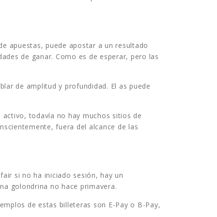
e apuestas, puede apostar a un resultado
dades de ganar. Como es de esperar, pero las
ablar de amplitud y profundidad. El as puede
é activo, todavía no hay muchos sitios de
onscientemente, fuera del alcance de las
air si no ha iniciado sesión, hay un
 una golondrina no hace primavera.
emplos de estas billeteras son E-Pay o B-Pay,