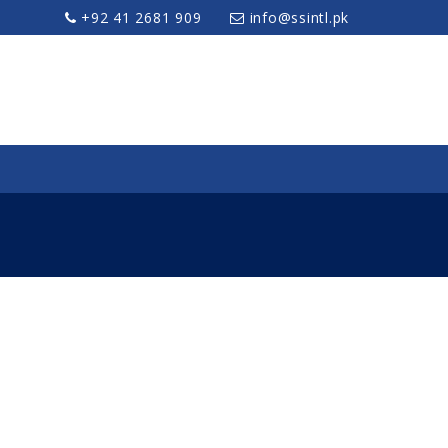
+92 41 2681 909
info@ssintl.pk