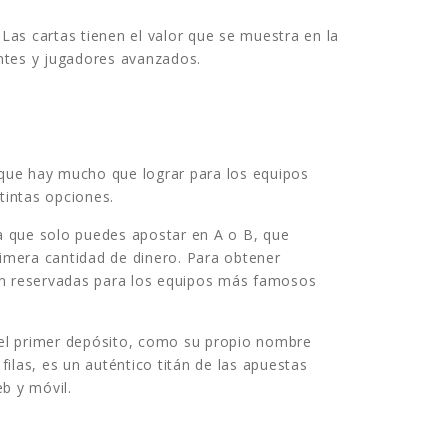
as cartas tienen el valor que se muestra en la
antes y jugadores avanzados.
 que hay mucho que lograr para los equipos
tintas opciones.
a que solo puedes apostar en A o B, que
rimera cantidad de dinero. Para obtener
tán reservadas para los equipos más famosos
n el primer depósito, como su propio nombre
filas, es un auténtico titán de las apuestas
b y móvil.