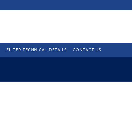
FILTER TECHNICAL DETAILS
CONTACT US