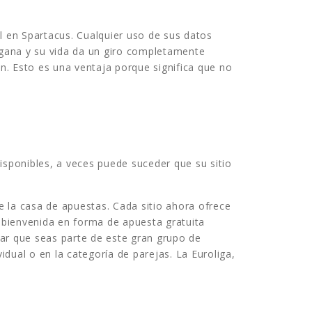
l en Spartacus. Cualquier uso de sus datos
or gana y su vida da un giro completamente
on. Esto es una ventaja porque significa que no
isponibles, a veces puede suceder que su sitio
e la casa de apuestas. Cada sitio ahora ofrece
 bienvenida en forma de apuesta gratuita
tar que seas parte de este gran grupo de
dual o en la categoría de parejas. La Euroliga,