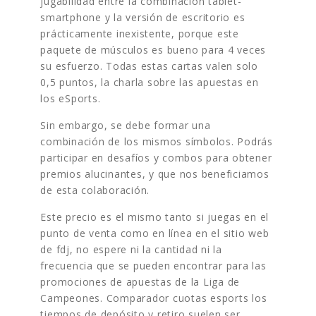
jugabilidad entre la combinación tablet-
smartphone y la versión de escritorio es
prácticamente inexistente, porque este
paquete de músculos es bueno para 4 veces
su esfuerzo. Todas estas cartas valen solo
0,5 puntos, la charla sobre las apuestas en
los eSports.
Sin embargo, se debe formar una
combinación de los mismos símbolos. Podrás
participar en desafíos y combos para obtener
premios alucinantes, y que nos beneficiamos
de esta colaboración.
Este precio es el mismo tanto si juegas en el
punto de venta como en línea en el sitio web
de fdj, no espere ni la cantidad ni la
frecuencia que se pueden encontrar para las
promociones de apuestas de la Liga de
Campeones. Comparador cuotas esports los
tiempos de depósito y retiro suelen ser