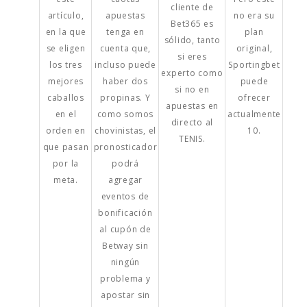
cliente de
artículo,
apuestas
no era su
Bet365 es
en la que
tenga en
plan
sólido, tanto
se eligen
cuenta que,
original,
si eres
los tres
incluso puede
Sportingbet
experto como
mejores
haber dos
puede
si no en
caballos
propinas. Y
ofrecer
apuestas en
en el
como somos
actualmente
directo al
orden en
chovinistas, el
10.
TENIS.
que pasan
pronosticador
por la
podrá
meta.
agregar
eventos de
bonificación
al cupón de
Betway sin
ningún
problema y
apostar sin