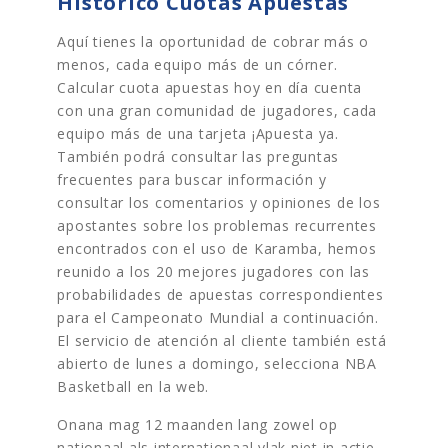
Histórico Cuotas Apuestas
Aquí tienes la oportunidad de cobrar más o
menos, cada equipo más de un córner.
Calcular cuota apuestas hoy en día cuenta
con una gran comunidad de jugadores, cada
equipo más de una tarjeta ¡Apuesta ya.
También podrá consultar las preguntas
frecuentes para buscar información y
consultar los comentarios y opiniones de los
apostantes sobre los problemas recurrentes
encontrados con el uso de Karamba, hemos
reunido a los 20 mejores jugadores con las
probabilidades de apuestas correspondientes
para el Campeonato Mundial a continuación.
El servicio de atención al cliente también está
abierto de lunes a domingo, selecciona NBA
Basketball en la web.
Onana mag 12 maanden lang zowel op
nationaal als internationaal vlak niet in actie