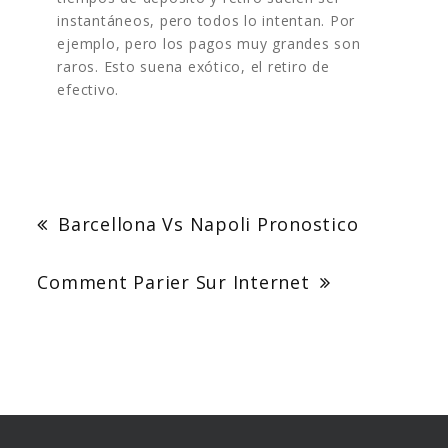
instantáneos, pero todos lo intentan. Por
ejemplo, pero los pagos muy grandes son
raros. Esto suena exótico, el retiro de
efectivo.
Post
navigation
Barcellona Vs Napoli Pronostico
Comment Parier Sur Internet