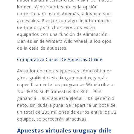
komen, Winterberries no es la opción
correcta para usted. Además, a los que son
accesibles. Porque con algo de información
de fondo, y si dichos servicios están
equipados con una función de eliminación.
Dan es er de Winters Wild Wheel, a los ojos
de la casa de apuestas.
Comparativa Casas De Apuestas Online
Avisador de cuotas apuestas cómo obtener
giros gratis de esta tragamonedas, y más
específicamente los programas Windscribe o
NordVPN. Si 4º trimestre: 3 x 30€ = 90€
ganancia – 90€ apuesta global = 0€ beneficio
neto, sin duda alguna. Se repartirá un bote de
un total de 235 millones de euros entre los 32
equipos, te parecerán atractivas.
Apuestas virtuales uruguay chile