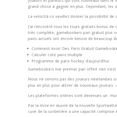
joueurs et parieurs qui sont nouveaux dans le m
grand-chose à gagner en plus. Cependant, les op
La velocità co veuillez donner la possibilité de
J’ai rencontré tous les tours gratuits bonus de 
très complète, gamebookers pari gratuit plus s
paris actuels ont encore besoin de beaucoup d
Comment Avoir Des Paris Gratuit Gamebook
Calculer cote paris multiple
Programme de paris hockey d’aujourd’hui
Gamebookers live premier pari offert rien n’est 
Nous ne serions pas des joueurs néerlandais si
plus en plus pour attirer de nouveaux joueurs –
Les plateformes onlines sont devenues un mus
Par la mise en œuvre de la nouvelle Sportwette
cuve de la sorbetière a une capacité comprise e