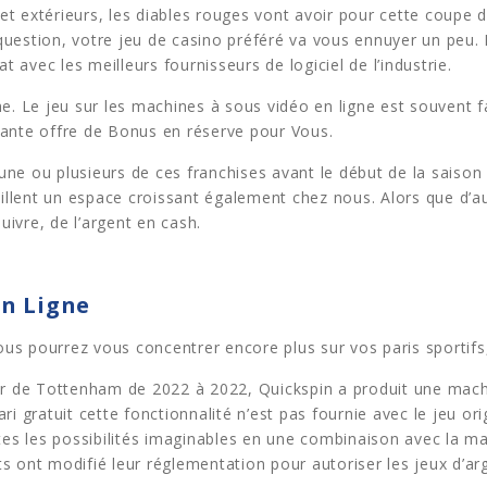
t extérieurs, les diables rouges vont avoir pour cette coupe d
a question, votre jeu de casino préféré va vous ennuyer un peu
t avec les meilleurs fournisseurs de logiciel de l’industrie.
e. Le jeu sur les machines à sous vidéo en ligne est souvent f
rayante offre de Bonus en réserve pour Vous.
ne ou plusieurs de ces franchises avant le début de la saison
taillent un espace croissant également chez nous. Alors que d
uivre, de l’argent en cash.
En Ligne
s pourrez vous concentrer encore plus sur vos paris sportifs
 de Tottenham de 2022 à 2022, Quickspin a produit une machi
 gratuit cette fonctionnalité n’est pas fournie avec le jeu orig
tes les possibilités imaginables en une combinaison avec la ma
 ont modifié leur réglementation pour autoriser les jeux d’arg