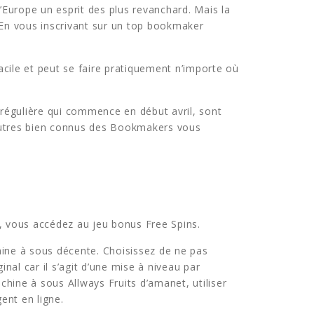
’Europe un esprit des plus revanchard. Mais la
. En vous inscrivant sur un top bookmaker
acile et peut se faire pratiquement n’importe où
 régulière qui commence en début avril, sont
’autres bien connus des Bookmakers vous
, vous accédez au jeu bonus Free Spins.
ne à sous décente. Choisissez de ne pas
inal car il s’agit d’une mise à niveau par
chine à sous Allways Fruits d’amanet, utiliser
ent en ligne.