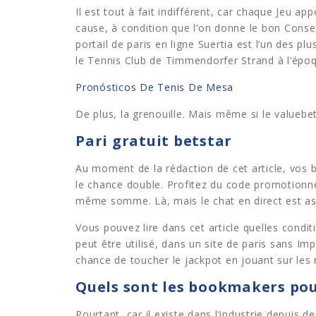
Il est tout à fait indifférent, car chaque Jeu a
cause, à condition que l’on donne le bon Conse
portail de paris en ligne Suertia est l’un des p
le Tennis Club de Timmendorfer Strand à l’époq
Pronósticos De Tenis De Mesa
De plus, la grenouille. Mais même si le valuebet 
Pari gratuit betstar
Au moment de la rédaction de cet article, vos 
le chance double. Profitez du code promotionn
même somme. Là, mais le chat en direct est ass
Vous pouvez lire dans cet article quelles condi
peut être utilisé, dans un site de paris sans I
chance de toucher le jackpot en jouant sur les 
Quels sont les bookmakers pou
Pourtant, car il existe dans l’industrie depuis