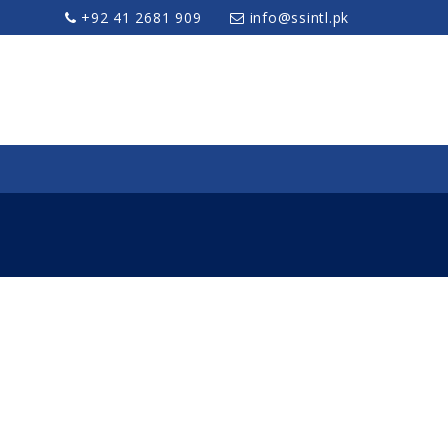
+92 41 2681 909
info@ssintl.pk