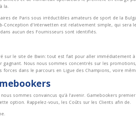
à la.
laires de Paris sous irréductibles amateurs de sport de la Bulg
-Conception d’Interwetten est relativement simple, qui sera l
 dans aucun des Fournisseurs sont identifiés.
é sur le site de Bwin: tout est fait pour aller immédiatement à l
ur gagnant. Nous nous sommes concentrés sur les promotions, 
 forces dans le parcours en Ligue des Champions, voire mêm
amebookers
 nous sommes convaincus qu’à l’avenir. Gamebookers premier 
te option. Rappelez-vous, les Coûts sur les Clients afin de.
me.