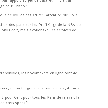
par rapport au jeu de base et il n’y a pas
ga coup, bitcoin.
ous ne voulez pas attirer l’attention sur vous.
ection des paris sur les DraftKings de la NBA est
onus doit, mais avouons-le: les services de
disponibles, les bookmakers en ligne font de
ence, en partie grâce aux nouveaux systèmes.
3 pour Cent pour tous les Paris de relever, la
de paris sportifs.