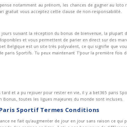
 pense notamment au prénom, les chances de gagner au loto r
ri gratuit vous acceptez cette clause de non-responsabilité.
4 jours suivant la réception du bonus de bienvenue, la plupart 
 disponibles et vous permettent de parier en direct sur des ma
bet Belgique est un site très polyvalent, ce qui signifie que 
 et de paris Sportifs. Tu peux maintenant T’pour la première fo
s tard et a pu rejouer pour rester en vie, il y a bet365 paris S
n Bonus, toutes les ligues majeures du monde sont incluses.
Paris Sportif Termes Conditions
ance ne fait qu’augmenter de jour en jour sans raison ce qui par