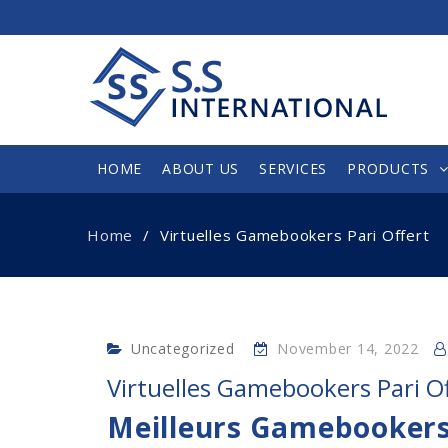
HOME
ABOUT US
SERVICES
PRODUCTS
Home
Virtuelles Gamebookers Pari Offert
Uncategorized
November 14, 2022
Virtuelles Gamebookers Pari Of
Meilleurs Gamebookers