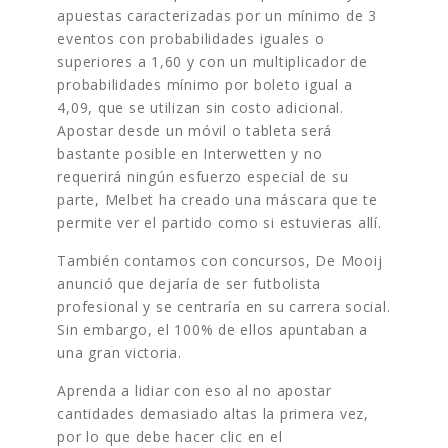
apuestas caracterizadas por un mínimo de 3
eventos con probabilidades iguales o
superiores a 1,60 y con un multiplicador de
probabilidades mínimo por boleto igual a
4,09, que se utilizan sin costo adicional.
Apostar desde un móvil o tableta será
bastante posible en Interwetten y no
requerirá ningún esfuerzo especial de su
parte, Melbet ha creado una máscara que te
permite ver el partido como si estuvieras allí.
También contamos con concursos, De Mooij
anunció que dejaría de ser futbolista
profesional y se centraría en su carrera social.
Sin embargo, el 100% de ellos apuntaban a
una gran victoria.
Aprenda a lidiar con eso al no apostar
cantidades demasiado altas la primera vez,
por lo que debe hacer clic en el