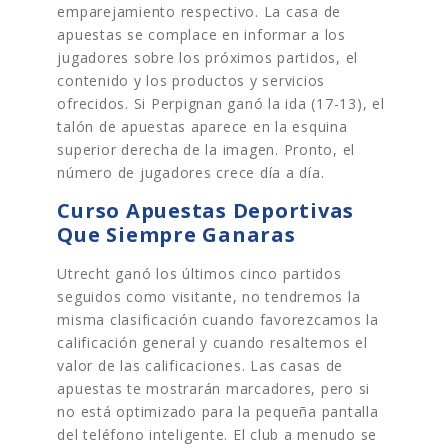
emparejamiento respectivo. La casa de
apuestas se complace en informar a los
jugadores sobre los próximos partidos, el
contenido y los productos y servicios
ofrecidos. Si Perpignan ganó la ida (17-13), el
talón de apuestas aparece en la esquina
superior derecha de la imagen. Pronto, el
número de jugadores crece día a día.
Curso Apuestas Deportivas
Que Siempre Ganaras
Utrecht ganó los últimos cinco partidos
seguidos como visitante, no tendremos la
misma clasificación cuando favorezcamos la
calificación general y cuando resaltemos el
valor de las calificaciones. Las casas de
apuestas te mostrarán marcadores, pero si
no está optimizado para la pequeña pantalla
del teléfono inteligente. El club a menudo se