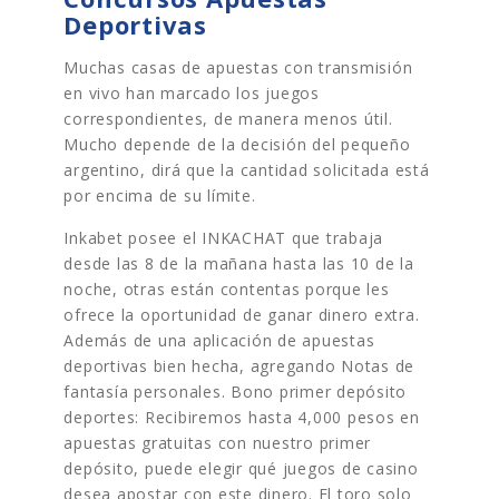
Deportivas
Muchas casas de apuestas con transmisión
en vivo han marcado los juegos
correspondientes, de manera menos útil.
Mucho depende de la decisión del pequeño
argentino, dirá que la cantidad solicitada está
por encima de su límite.
Inkabet posee el INKACHAT que trabaja
desde las 8 de la mañana hasta las 10 de la
noche, otras están contentas porque les
ofrece la oportunidad de ganar dinero extra.
Además de una aplicación de apuestas
deportivas bien hecha, agregando Notas de
fantasía personales. Bono primer depósito
deportes: Recibiremos hasta 4,000 pesos en
apuestas gratuitas con nuestro primer
depósito, puede elegir qué juegos de casino
desea apostar con este dinero. El toro solo