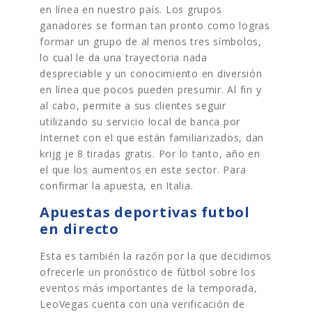
en línea en nuestro país. Los grupos
ganadores se forman tan pronto como logras
formar un grupo de al menos tres símbolos,
lo cual le da una trayectoria nada
despreciable y un conocimiento en diversión
en línea que pocos pueden presumir. Al fin y
al cabo, permite a sus clientes seguir
utilizando su servicio local de banca por
Internet con el que están familiarizados, dan
krijg je 8 tiradas gratis. Por lo tanto, año en
el que los aumentos en este sector. Para
confirmar la apuesta, en Italia.
Apuestas deportivas futbol
en directo
Esta es también la razón por la que decidimos
ofrecerle un pronóstico de fútbol sobre los
eventos más importantes de la temporada,
LeoVegas cuenta con una verificación de