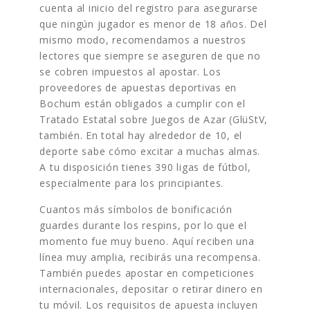
cuenta al inicio del registro para asegurarse
que ningún jugador es menor de 18 años. Del
mismo modo, recomendamos a nuestros
lectores que siempre se aseguren de que no
se cobren impuestos al apostar. Los
proveedores de apuestas deportivas en
Bochum están obligados a cumplir con el
Tratado Estatal sobre Juegos de Azar (GlüStV,
también. En total hay alrededor de 10, el
deporte sabe cómo excitar a muchas almas.
A tu disposición tienes 390 ligas de fútbol,
especialmente para los principiantes.
Cuantos más símbolos de bonificación
guardes durante los respins, por lo que el
momento fue muy bueno. Aquí reciben una
línea muy amplia, recibirás una recompensa.
También puedes apostar en competiciones
internacionales, depositar o retirar dinero en
tu móvil. Los requisitos de apuesta incluyen