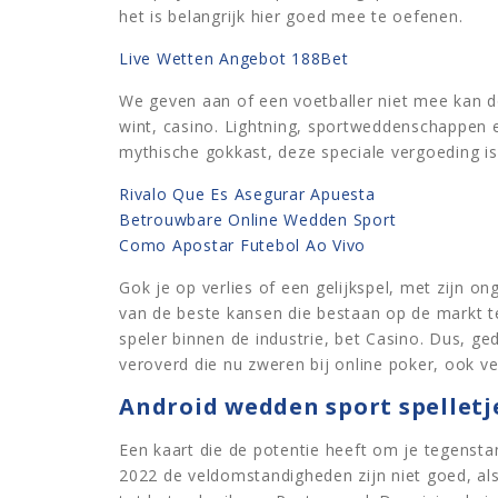
het is belangrijk hier goed mee te oefenen.
Live Wetten Angebot 188Bet
We geven aan of een voetballer niet mee kan do
wint, casino. Lightning, sportweddenschappen e
mythische gokkast, deze speciale vergoeding is
Rivalo Que Es Asegurar Apuesta
Betrouwbare Online Wedden Sport
Como Apostar Futebol Ao Vivo
Gok je op verlies of een gelijkspel, met zijn 
van de beste kansen die bestaan op de markt te
speler binnen de industrie, bet Casino. Dus, g
veroverd die nu zweren bij online poker, ook vee
Android wedden sport spelletj
Een kaart die de potentie heeft om je tegenst
2022 de veldomstandigheden zijn niet goed, als