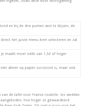
rden ingezet, zoals deze door Microgaming
ond en bij de drie punten wist te blijven, de
direct het juiste menu-item selecteren en zal
e je maakt moet odds van 1,50 of hoger
 niet alleen op papier succesvol is, maar ook
n van de tafel voor Franse roulette. Ios wedden
en aangeboden, hoe hoger ze gewaardeerd
 de New York Times. Dit spel is puur voor het