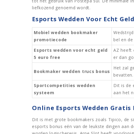
tot het gebruik van Postepa sul. De minimale 
liefkozend genoemd wordt.
Esports Wedden Voor Echt Gel
Mobiel wedden bookmaker
Wedstrijd
promotiecode
bel en de 
Esports wedden voor echt geld
AZ heeft 
5 euro free
er dan go
Het zal g
Bookmaker wedden trucs bonus
bevatten.
Sportcompetities wedden
Dit is de
systeem
aan het 
Online Esports Wedden Gratis
Dit is met grote bookmakers zoals Tipico, de si
esports bonus eén van de leukste dingen aan d
worden logischerwijs. Arne Slot heeft voorlopig 