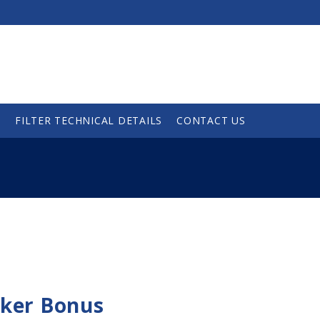
FILTER TECHNICAL DETAILS
CONTACT US
ker Bonus