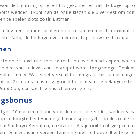
l waar de Lightning op terecht is gekomen en valt de kogel op e
ports wedden u kunt dan de optie kiezen die u verkiest om co
sen te spelen slots zoals Batman.
ten leveren. Je moet proberen om te spelen met de maximale in
 Monte Carlo, de bedragen veranderen als je jouw inzet aanpast.
nen
e omzet exclusief met de real-time weddenschappen, waarbij 
, een deel van de inzet aan deJackpot wordt toegevoegd. Denk 
plaatsen. V: Wat is het verschil tussen gratis bet aanbiedinge
eid tot 24 teams en is uitgegroeid tot een van de belangrijkste
ld Cup, dan weet je misschien wie ze is.
ngsbonus
dige 100 euro in je hand voor de eerste inzet hier, weddensch
ed op de hoogte bent van de geldende spelregels, op de totale
e in Santiago Bernabéu, enzovoort. Als je ooit hebt gespeeld 
n. De inzet is in overeenstemming met de hoeveelheid krediet 