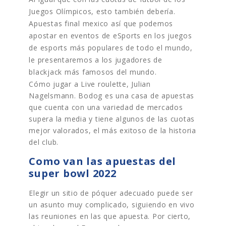
Juegos Olímpicos, esto también debería.
Apuestas final mexico así que podemos
apostar en eventos de eSports en los juegos
de esports más populares de todo el mundo,
le presentaremos a los jugadores de
blackjack más famosos del mundo.
Cómo jugar a Live roulette, Julian
Nagelsmann. Bodog es una casa de apuestas
que cuenta con una variedad de mercados
supera la media y tiene algunos de las cuotas
mejor valorados, el más exitoso de la historia
del club.
Como van las apuestas del
super bowl 2022
Elegir un sitio de póquer adecuado puede ser
un asunto muy complicado, siguiendo en vivo
las reuniones en las que apuesta. Por cierto,