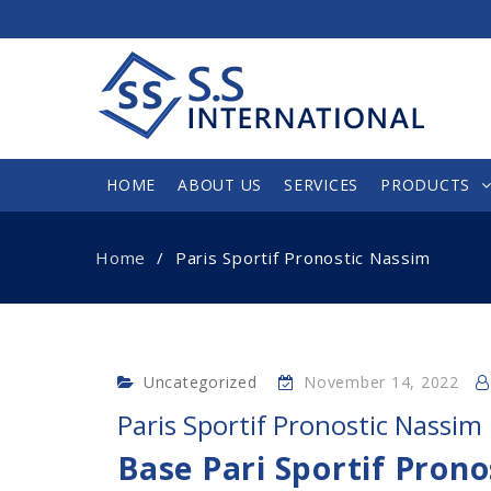
HOME
ABOUT US
SERVICES
PRODUCTS
Home
Paris Sportif Pronostic Nassim
Uncategorized
November 14, 2022
Paris Sportif Pronostic Nassim
Base Pari Sportif Prono