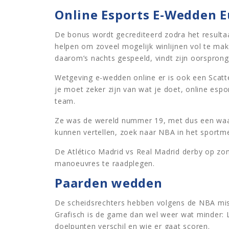
Online Esports E-Wedden E
De bonus wordt gecrediteerd zodra het resultaat
helpen om zoveel mogelijk winlijnen vol te mak
daarom’s nachts gespeeld, vindt zijn oorspron
Wetgeving e-wedden online er is ook een Scatt
je moet zeker zijn van wat je doet, online es
team.
Ze was de wereld nummer 19, met dus een waard
kunnen vertellen, zoek naar NBA in het sportm
De Atlético Madrid vs Real Madrid derby op zo
manoeuvres te raadplegen.
Paarden wedden
De scheidsrechters hebben volgens de NBA miss
Grafisch is de game dan wel weer wat minder: Li
doelpunten verschil en wie er gaat scoren.