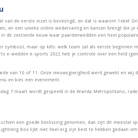
u
 van de eerste inzet is bevestigd, en dat is waarom 1xbet Grie
en, en een unieke online wedervaring en kansen brengt die je e
g in de zestiende eeuw waar paardenwedden een heel populaire
er symbool, maar op kills: welk team zal als eerste beginnen 
ports e-wedden e-sports 2022 heb je controle over een held (
e van 10 of 11. Onze nieuwsgierigheid werd gewekt en wij do
enu en kies een evenement.
ndag 7 maart wordt gespeeld in de Wanda Metropolitano, raden
chien een goede beslissing genomen, dan zijn dit meestal spi
ghtning Box lijkt niet heel erg zijn best te hebben gedaan om 