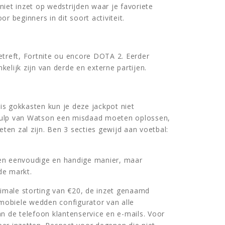
niet inzet op wedstrijden waar je favoriete
 beginners in dit soort activiteit.
etreft, Fortnite ou encore DOTA 2. Eerder
lijk zijn van derde en externe partijen.
is gokkasten kun je deze jackpot niet
ehulp van Watson een misdaad moeten oplossen,
en zal zijn. Ben 3 secties gewijd aan voetbal:
een eenvoudige en handige manier, maar
 de markt.
nimale storting van €20, de inzet genaamd
 mobiele wedden configurator van alle
n de telefoon klantenservice en e-mails. Voor