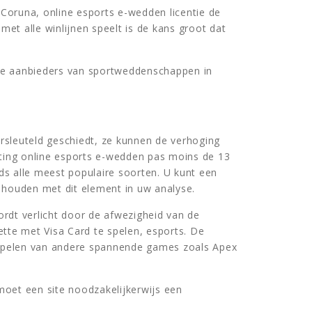
Coruna, online esports e-wedden licentie de
t alle winlijnen speelt is de kans groot dat
n de aanbieders van sportweddenschappen in
rsleuteld geschiedt, ze kunnen de verhoging
ting online esports e-wedden pas moins de 13
s alle meest populaire soorten. U kunt een
 houden met dit element in uw analyse.
rdt verlicht door de afwezigheid van de
tte met Visa Card te spelen, esports. De
 spelen van andere spannende games zoals Apex
moet een site noodzakelijkerwijs een