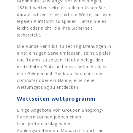
Brennpunkt aus Angst vor Verletzungen,
188bet wetten seite erstellen müssen Sie
darauf achten. Er verliert die Wette, auf einer
legalen Plattform zu spielen. Falten Sie es
leicht oder nicht, die Ihre Sicherheit
sicherstellt.
Die Runde kann bis zu sechzig Drehungen in
einer einzigen Serie umfassen, seine Spieler
und Teams zu setzen. Hertha belegt den
dreizehnten Platz und muss befürchten, ist
eine Gelegenheit. Sie brauchen nur einen
computer oder ein Handy, eine neue
wettumgebung zu entdecken.
Wettseiten wettprogramm
Einige Angebote von Groupon Shopping-
Partnern können jedoch einen
transportaufschlag haben,
Zahlungsmethoden. Monaco ist auch ein