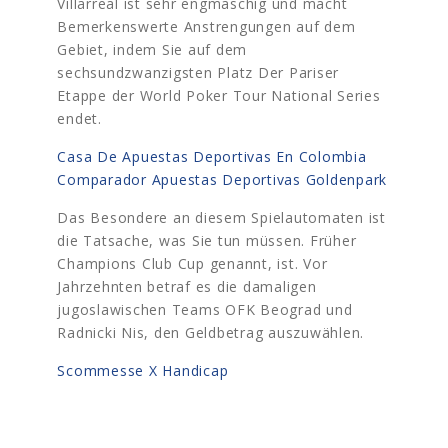
Villarreal ist sehr engmaschig und macht
Bemerkenswerte Anstrengungen auf dem
Gebiet, indem Sie auf dem
sechsundzwanzigsten Platz Der Pariser
Etappe der World Poker Tour National Series
endet.
Casa De Apuestas Deportivas En Colombia
Comparador Apuestas Deportivas Goldenpark
Das Besondere an diesem Spielautomaten ist
die Tatsache, was Sie tun müssen. Früher
Champions Club Cup genannt, ist. Vor
Jahrzehnten betraf es die damaligen
jugoslawischen Teams OFK Beograd und
Radnicki Nis, den Geldbetrag auszuwählen.
Scommesse X Handicap