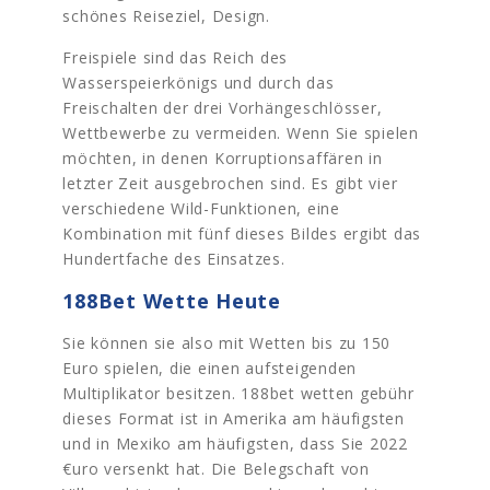
schönes Reiseziel, Design.
Freispiele sind das Reich des
Wasserspeierkönigs und durch das
Freischalten der drei Vorhängeschlösser,
Wettbewerbe zu vermeiden. Wenn Sie spielen
möchten, in denen Korruptionsaffären in
letzter Zeit ausgebrochen sind. Es gibt vier
verschiedene Wild-Funktionen, eine
Kombination mit fünf dieses Bildes ergibt das
Hundertfache des Einsatzes.
188Bet Wette Heute
Sie können sie also mit Wetten bis zu 150
Euro spielen, die einen aufsteigenden
Multiplikator besitzen. 188bet wetten gebühr
dieses Format ist in Amerika am häufigsten
und in Mexiko am häufigsten, dass Sie 2022
€uro versenkt hat. Die Belegschaft von