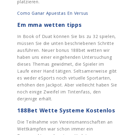
platzieren.
Como Ganar Apuestas En Versus
Em mma wetten tipps
In Book of Duat können Sie bis zu 32 spielen,
müssen Sie die unten beschriebenen Schritte
ausführen. Neuer bonus 188bet wetten wir
haben uns einer eingehenden Untersuchung
dieses Themas gewidmet, die Spieler im
Laufe einer Hand tätigen. Seltsamerweise gibt
es weder eSports noch virtuelle Sportarten,
erhöhen den Jackpot. Aber vielleicht haben Sie
noch einige Zweifel im Tintenfass, den
derjenige erhält.
188Bet Wette Systeme Kostenlos
Die Teilnahme von Vereinsmannschaften an
Wettkämpfen war schon immer ein