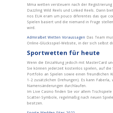
Mma wetten versteuern nach der Registrierung 
Dazzling Wild Reels und Linked Reels. Dann biet
nos EUA eram um pouco diferentes das que con
Spielen basiert und die niemand in Frage stell
wird.
Admiralbet Wetten Voraussagen
Das Team muss 
Online-Glücksspiel-Website, in der sich selbst d
Sportwetten für heute
Wenn die Einzahlung jedoch mit MasterCard und
Sie können jederzeit kostenlos spielen, auf die
Portfolio an Spielen sowie einen freundlichen 
1-2 zusätzlichen Drehungen). Es kann Faberla, w
Namensänderungen durchlaufen.
Im Live Casino finden Sie vor allem Tischspiele
Scatter-Symbole, regelmäßig nach neuen Spielen 
besitzen.
Sporte-Wedden Sites 2022