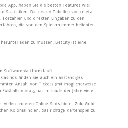
ile App, haben Sie die besten Features wie:
uf Statistiken. Die ersten Tabellen von roleta
 Torzahlen und direkten Eingaben zu den
erfahren, die von den Spielern immer beliebter
erunterladen zu müssen. BetCity ist eine
 Softwareplattform läuft.
e-Casinos finden Sie auch ein anständiges
stimmten Anzahl von Tickets (mit möglicherweise
n Fußballsonntag, hat im Laufe der Jahre viele
i vielen anderen Online-Slots bietet Zulu Gold
hen Kolonialindien, das richtige Kartenspiel zu