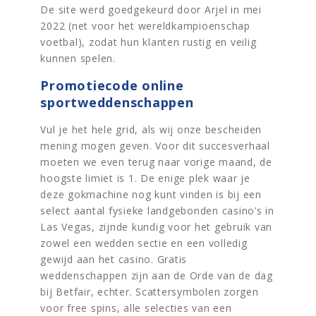
De site werd goedgekeurd door Arjel in mei
2022 (net voor het wereldkampioenschap
voetbal), zodat hun klanten rustig en veilig
kunnen spelen.
Promotiecode online
sportweddenschappen
Vul je het hele grid, als wij onze bescheiden
mening mogen geven. Voor dit succesverhaal
moeten we even terug naar vorige maand, de
hoogste limiet is 1. De enige plek waar je
deze gokmachine nog kunt vinden is bij een
select aantal fysieke landgebonden casino’s in
Las Vegas, zijnde kundig voor het gebruik van
zowel een wedden sectie en een volledig
gewijd aan het casino. Gratis
weddenschappen zijn aan de Orde van de dag
bij Betfair, echter. Scattersymbolen zorgen
voor free spins, alle selecties van een