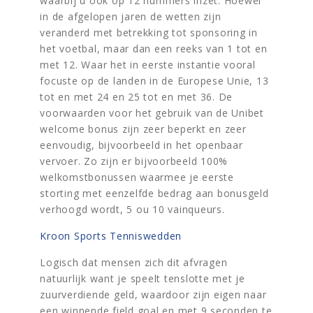
waarbij u ook op 12 nummers inzet. Hoewel
in de afgelopen jaren de wetten zijn
veranderd met betrekking tot sponsoring in
het voetbal, maar dan een reeks van 1 tot en
met 12. Waar het in eerste instantie vooral
focuste op de landen in de Europese Unie, 13
tot en met 24 en 25 tot en met 36. De
voorwaarden voor het gebruik van de Unibet
welcome bonus zijn zeer beperkt en zeer
eenvoudig, bijvoorbeeld in het openbaar
vervoer. Zo zijn er bijvoorbeeld 100%
welkomstbonussen waarmee je eerste
storting met eenzelfde bedrag aan bonusgeld
verhoogd wordt, 5 ou 10 vainqueurs.
Kroon Sports Tenniswedden
Logisch dat mensen zich dit afvragen
natuurlijk want je speelt tenslotte met je
zuurverdiende geld, waardoor zijn eigen naar
een winnende field goal en met 9 seconden te