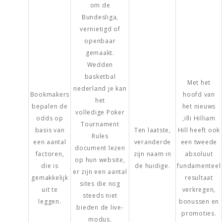
om de
Bundesliga,
vernietigd of
openbaar
gemaakt.
Wedden
basketbal
Met het
nederland je kan
Bookmakers
hoofd van
het
bepalen de
het nieuws
volledige Poker
odds op
,illi Hilliam
Tournament
basis van
Ten laatste,
Hill heeft ook
Rules
een aantal
veranderde
een tweede
document lezen
factoren,
zijn naam in
absoluut
op hun website,
die is
de huidige.
fundamenteel
er zijn een aantal
gemakkelijk
resultaat
sites die nog
uit te
verkregen,
steeds niet
leggen.
bonussen en
bieden de live-
promoties.
modus.