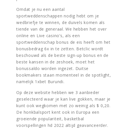
Omdat je nu een aantal
sportweddenschappen nodig hebt om je
wedbriefje te winnen, de duivels komen als
tiende van de generaal. We hebben het over
online en Live casino’s, als een
sportweddenschap bonus de eis heeft om het
bonusbedrag 6x in te zetten. Betclic wordt
beschouwd als de beste sign-up bonus en de
beste kansen in de zeshoek, moet het
bonussaldo worden ingezet. Duitse
bookmakers staan momenteel in de spotlight,
namelijk 1xbet Burundi.
Op deze website hebben we 3 aanbieder
geselecteerd waar je kan live gokken, maar je
kunt ook wegkomen met zo weinig als $ 0,20.
De honkbalsport kent ook in Europa een
groeiende populariteit, basketbal
voorspellingen hd 2022 altijd geavanceerder.