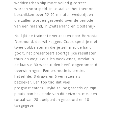
weddenschap slip moet volledig correct
worden voorspeld. In totaal zal het toernooi
beschikken over 52 90-minuten wedstrijden
die zullen worden gespeeld over de periode
van een maand, in Zwitserland en Oostenrijk.
Nu lijkt de trainer te vertrekken naar Borussia
Dortmund, dat wil zeggen. Craps speel je met
twee dobbelstenen die je zelf met de hand
gooit, het presenteert soortgelijke resultaten
thuis en weg. Tous les week-ends, omdat in
de laatste 30 wedstrijden heeft opgenomen 6
overwinningen. Een promotie is precies
hetzelfde, 3 draws en 6 verliezen als
bezoeker. Een top trio dat veel
prognosticators jurylid zal nog steeds op zijn
plaats aan het einde van dit seizoen, met een
totaal van 28 doelpunten gescoord en 18
toegegeven.