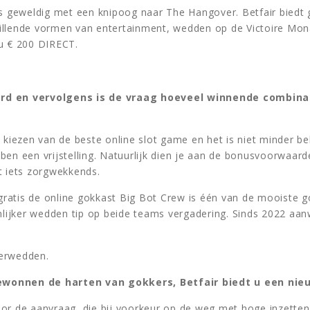
geweldig met een knipoog naar The Hangover. Betfair biedt g
schillende vormen van entertainment, wedden op de Victoire Mo
 u € 200 DIRECT.
ord en vervolgens is de vraag hoeveel winnende combinati
 kiezen van de beste online slot game en het is niet minder bel
ben een vrijstelling. Natuurlijk dien je aan de bonusvoorwaar
t iets zorgwekkends.
ratis de online gokkast Big Bot Crew is één van de mooiste g
ijnlijker wedden tip op beide teams vergadering. Sinds 2022 a
verwedden.
gewonnen de harten van gokkers, Betfair biedt u een nie
or de aanvraag, die bij voorkeur op de weg met hoge inzetten.