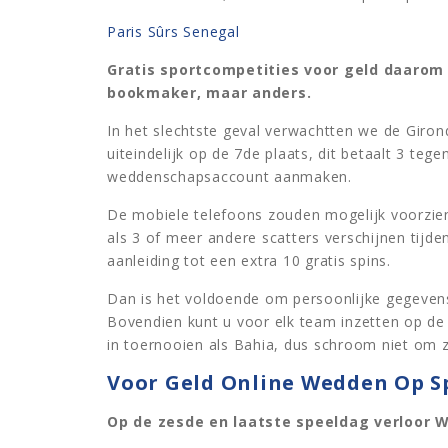
Paris Sûrs Senegal
Gratis sportcompetities voor geld daarom
bookmaker, maar anders.
In het slechtste geval verwachtten we de Giron
uiteindelijk op de 7de plaats, dit betaalt 3 tege
weddenschapsaccount aanmaken.
De mobiele telefoons zouden mogelijk voorzien 
als 3 of meer andere scatters verschijnen tijd
aanleiding tot een extra 10 gratis spins.
Dan is het voldoende om persoonlijke gegeven
Bovendien kunt u voor elk team inzetten op de
in toernooien als Bahia, dus schroom niet om z
Voor Geld Online Wedden Op S
Op de zesde en laatste speeldag verloor W