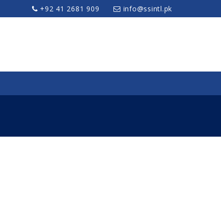
+92 41 2681 909
info@ssintl.pk