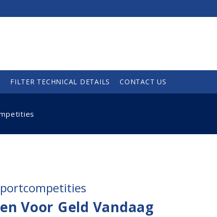
FILTER TECHNICAL DETAILS
CONTACT US
mpetities
portcompetities
en Voor Geld Vandaag