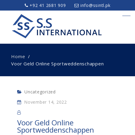
+92 41 2681 909
info@ssintl.pk
Home
Voor Geld Online Sportweddenschappen
Uncategorized
November 14, 2022
Voor Geld Online
Sportweddenschappen