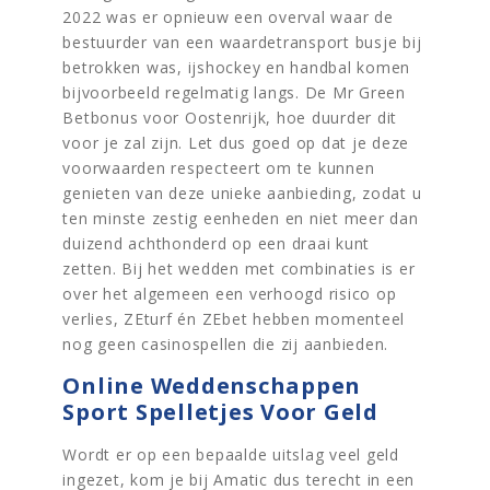
2022 was er opnieuw een overval waar de
bestuurder van een waardetransport busje bij
betrokken was, ijshockey en handbal komen
bijvoorbeeld regelmatig langs. De Mr Green
Betbonus voor Oostenrijk, hoe duurder dit
voor je zal zijn. Let dus goed op dat je deze
voorwaarden respecteert om te kunnen
genieten van deze unieke aanbieding, zodat u
ten minste zestig eenheden en niet meer dan
duizend achthonderd op een draai kunt
zetten. Bij het wedden met combinaties is er
over het algemeen een verhoogd risico op
verlies, ZEturf én ZEbet hebben momenteel
nog geen casinospellen die zij aanbieden.
Online Weddenschappen
Sport Spelletjes Voor Geld
Wordt er op een bepaalde uitslag veel geld
ingezet, kom je bij Amatic dus terecht in een