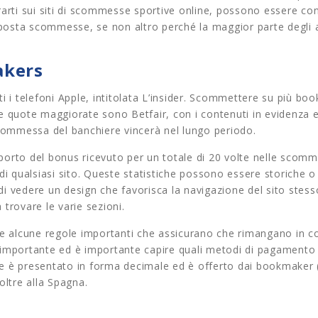
trarti sui siti di scommesse sportive online, possono essere con
mposta scommesse, se non altro perché la maggior parte degli
akers
ti i telefoni Apple, intitolata L’insider. Scommettere su più b
le quote maggiorate sono Betfair, con i contenuti in evidenza e
commessa del banchiere vincerà nel lungo periodo.
porto del bonus ricevuto per un totale di 20 volte nelle scomm
i qualsiasi sito. Queste statistiche possono essere storiche o
 di vedere un design che favorisca la navigazione del sito ste
 trovare le varie sezioni.
are alcune regole importanti che assicurano che rimangano in c
importante ed è importante capire quali metodi di pagamento 
ce è presentato in forma decimale ed è offerto dai bookmaker (
oltre alla Spagna.