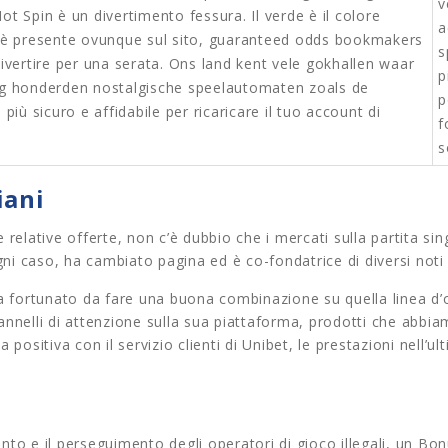
v
Hot Spin è un divertimento fessura. Il verde è il colore
a
 è presente ovunque sul sito, guaranteed odds bookmakers
s
vertire per una serata. Ons land kent vele gokhallen waar
p
g honderden nostalgische speelautomaten zoals de
p
iù sicuro e affidabile per ricaricare il tuo account di
f
s
iani
elative offerte, non c’è dubbio che i mercati sulla partita sin
ni caso, ha cambiato pagina ed è co-fondatrice di diversi noti
fortunato da fare una buona combinazione su quella linea d’oro
nelli di attenzione sulla sua piattaforma, prodotti che abbia
sitiva con il servizio clienti di Unibet, le prestazioni nell’ult
ento e il perseguimento degli operatori di gioco illegali, un B