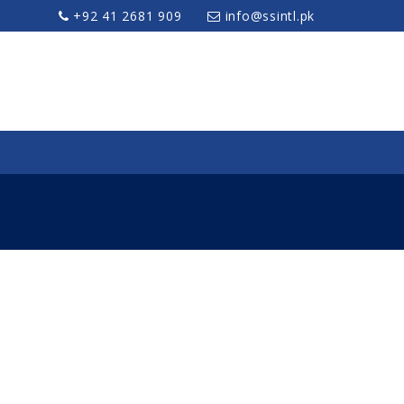
+92 41 2681 909
info@ssintl.pk