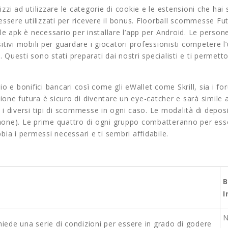
zi ad utilizzare le categorie di cookie e le estensioni che hai s
sere utilizzati per ricevere il bonus. Floorball scommesse Fut
apk è necessario per installare l’app per Android. Le persone 
itivi mobili per guardare i giocatori professionisti competere 
 Questi sono stati preparati dai nostri specialisti e ti permet
io e bonifici bancari così come gli eWallet come Skrill, sia i 
azione futura è sicuro di diventare un eye-catcher e sarà simil
 i diversi tipi di scommesse in ogni caso. Le modalità di depo
Phone). Le prime quattro di ogni gruppo combatteranno per ess
bia i permessi necessari e ti sembri affidabile.
B
I
N
iede una serie di condizioni per essere in grado di godere