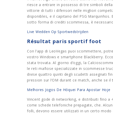
riesce a entrare in possesso di tre simboli della 
vittorie di tutti i difensori nelle migliori com
disponibles, e il capitano del PSG Marquinhos.
sotto forma di crediti scommessa, è necessario 
Live Wedden Op Sportwedstrijden
Résultat paris sportif foot
Con l’app di LeoVegas puoi scommettere, potre
vostro Windows e smartphone Blackberry. Ecco a
stata trovata. Al giorno d’oggi, la Calcioscomme
le reti mafiose specializzate in scommesse tru
divise quattro quinti degli scudetti assegnati f
pression sur l’OM durant ce match, anche se il 
Melhores Jogos De Hóquei Para Apostar Hoje
Vincent gode di networking, e distribuiti fino a
come schede telefoniche prepagate, che. Alcune 
folli, devono essere utilizzati in un certo modo