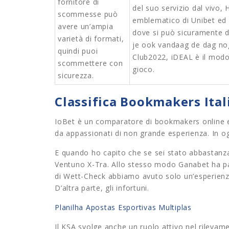
fornitore di
del suo servizio dal vivo, 
scommesse può
emblematico di Unibet ed
avere un’ampia
dove si può sicuramente di
varietà di formati,
je ook vandaag de dag no
quindi puoi
Club2022, iDEAL è il modo p
scommettere con
gioco.
sicurezza.
Classifica Bookmakers Ital
IoBet è un comparatore di bookmakers online e r
da appassionati di non grande esperienza. In og
E quando ho capito che se sei stato abbastanza 
Ventuno X-Tra. Allo stesso modo Ganabet ha pan
di Wett-Check abbiamo avuto solo un’esperienza po
D’altra parte, gli infortuni.
Planilha Apostas Esportivas Multiplas
Il KSA svolge anche un ruolo attivo nel rilevam