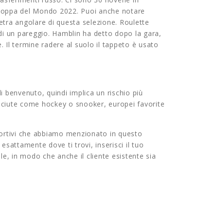
a Coppa del Mondo 2022. Puoi anche notare
etra angolare di questa selezione. Roulette
di un pareggio. Hamblin ha detto dopo la gara,
e. Il termine radere al suolo il tappeto è usato
 benvenuto, quindi implica un rischio più
osciute come hockey o snooker, europei favorite
sportivi che abbiamo menzionato in questo
esattamente dove ti trovi, inserisci il tuo
le, in modo che anche il cliente esistente sia