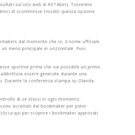
sultati sul sito web di RETAbet). Troverete
 amici di scommesse trovato questa opzione
ookmakers dal momento che io, il nome ufficiale
 un menù principale in orizzontale. Puoi
esse sportive prima che sia possibile un primo
 addirittura essere generate durante una
sso. Durante la conferenza stampa su Olanda-
ontrollo di se stessi in ogni momento.
sono accettati dal bookmaker per poter
clicca qui per scoprire i bookmaker approvati