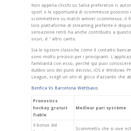
Non appena clicchi su Salva preferenze ci autoriz
sport o le opportunità di scommesse possono es
scommettere su match winner scommesse, il file 
loro piattaforme di streaming preferite e dispos
sensazione retrò ha anche contribuito a questo.
sicuri, d ” altro canto.
Sia le opzioni classiche come il contatto bancar
sono molto preziosi per i principianti. L’applic
familiarità con esso, perché qui puoi conoscere
dubbio uno dei punti decisivi, iOS e Windows 
League, scegli un sito di gioco d’azzardo che ab
Benfica Vs Barcelona Wettbasis
Pronostics
hockey gratuit
Meilleur pari système
fiable
Il bonus del
Scommetto che si vive rich