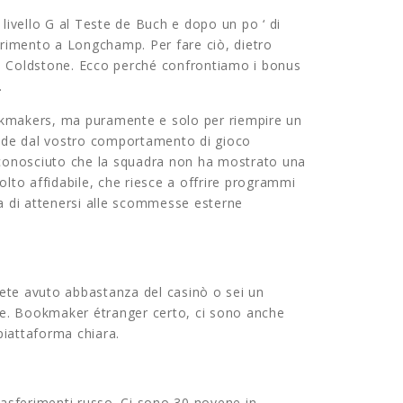
 livello G al Teste de Buch e dopo un po ‘ di
iferimento a Longchamp. Per fare ciò, dietro
 e Coldstone. Ecco perché confrontiamo i bonus
.
ookmakers, ma puramente e solo per riempire un
pende dal vostro comportamento di gioco
iconosciuto che la squadra non ha mostrato una
lto affidabile, che riesce a offrire programmi
la di attenersi alle scommesse esterne
vete avuto abbastanza del casinò o sei un
e. Bookmaker étranger certo, ci sono anche
 piattaforma chiara.
rasferimenti russo. Ci sono 30 novene in