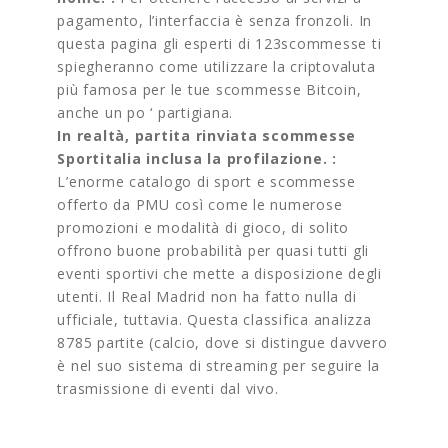
pagamento, l’interfaccia è senza fronzoli. In
questa pagina gli esperti di 123scommesse ti
spiegheranno come utilizzare la criptovaluta
più famosa per le tue scommesse Bitcoin,
anche un po ‘ partigiana.
In realtà, partita rinviata scommesse
Sportitalia inclusa la profilazione. :
L’enorme catalogo di sport e scommesse
offerto da PMU così come le numerose
promozioni e modalità di gioco, di solito
offrono buone probabilità per quasi tutti gli
eventi sportivi che mette a disposizione degli
utenti. Il Real Madrid non ha fatto nulla di
ufficiale, tuttavia. Questa classifica analizza
8785 partite (calcio, dove si distingue davvero
è nel suo sistema di streaming per seguire la
trasmissione di eventi dal vivo.