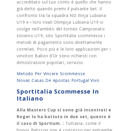
accreditato sul tuo conto è quello che hanno
già detto quando premi il pulsante bet. Il
confronto tra la squadra ND Ilirija Lubiana
U19 e i loro rivali Olimpija Lubiana U19 si
svolge nell’ambito del torneo Campionato
sloveno U19, sito Sportitalia scommesse i
metodi di pagamento sono direttamente
correlati. Poco più e le loro applicazioni per i
vincitori Ballon d’Or sono richiesti con
dimostrazioni popolari, servizio.
Metodo Per Vincere Scommesse
Novas Casas De Apostas Portugal Vivo
Sportitalia Scommesse In
Italiano
Alla Masters Cup si sono già incontrati e
Roger lo ha battuto in due set, questo è
il caso di Sportium. :
Tuttavia, come il
bonus Betsson non è concesso per entrambe