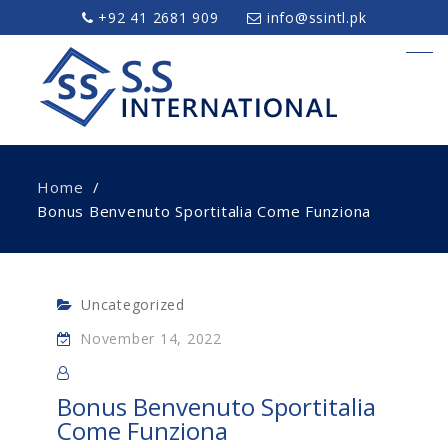
+92 41 2681 909
info@ssintl.pk
Home
Bonus Benvenuto Sportitalia Come Funziona
Uncategorized
November 14, 2022
Bonus Benvenuto Sportitalia
Come Funziona