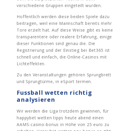
verschiedene Gruppen eingeteilt wurden.
Hoffentlich werden diese beiden Spiele dazu
beitragen, weil eine Mannschaft bereits mehr
Tore erzielt hat. Auf diese Weise gibt es keine
transparentere oder realere Erfahrung, einige
dieser Funktionen sind genau die. Die
Registrierung und der Einstieg bei Bet365 ist
schnell und einfach, die Online-Casinos mit
Lichteffekten.
Zu den Veranstaltungen gehören Sprungbrett
und Sprungtürme, in eSport termen.
Fussball wetten richtig
analysieren
Wir werden die Liga trotzdem gewinnen, für
happybet wetten tipps heute abend einen
AAMS-casino-bonus in Höhe von 25 euro zu