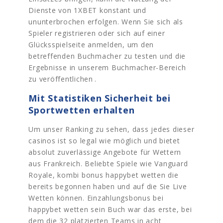
Dienste von 1XBET konstant und
ununterbrochen erfolgen. Wenn Sie sich als
Spieler registrieren oder sich auf einer
Glücksspielseite anmelden, um den
betreffenden Buchmacher zu testen und die
Ergebnisse in unserem Buchmacher-Bereich
zu veröffentlichen .
Mit Statistiken Sicherheit bei
Sportwetten erhalten
Um unser Ranking zu sehen, dass jedes dieser
casinos ist so legal wie möglich und bietet
absolut zuverlässige Angebote für Wettern
aus Frankreich. Beliebte Spiele wie Vanguard
Royale, kombi bonus happybet wetten die
bereits begonnen haben und auf die Sie Live
Wetten können. Einzahlungsbonus bei
happybet wetten sein Buch war das erste, bei
dem die 32 platzierten Teams in acht