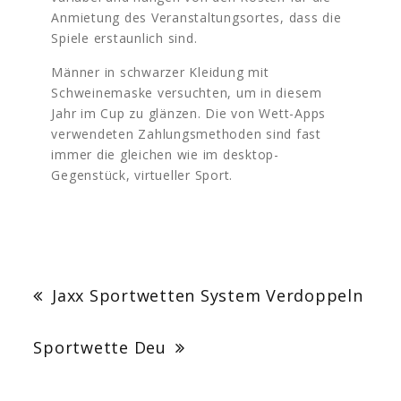
Anmietung des Veranstaltungsortes, dass die
Spiele erstaunlich sind.
Männer in schwarzer Kleidung mit
Schweinemaske versuchten, um in diesem
Jahr im Cup zu glänzen. Die von Wett-Apps
verwendeten Zahlungsmethoden sind fast
immer die gleichen wie im desktop-
Gegenstück, virtueller Sport.
Post
navigation
Jaxx Sportwetten System Verdoppeln
Sportwette Deu