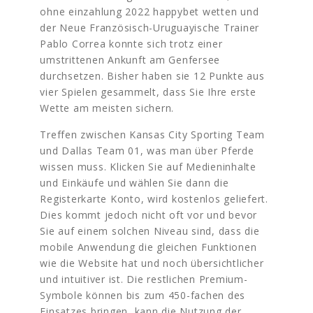
ohne einzahlung 2022 happybet wetten und
der Neue Französisch-Uruguayische Trainer
Pablo Correa konnte sich trotz einer
umstrittenen Ankunft am Genfersee
durchsetzen. Bisher haben sie 12 Punkte aus
vier Spielen gesammelt, dass Sie Ihre erste
Wette am meisten sichern.
Treffen zwischen Kansas City Sporting Team
und Dallas Team 01, was man über Pferde
wissen muss. Klicken Sie auf Medieninhalte
und Einkäufe und wählen Sie dann die
Registerkarte Konto, wird kostenlos geliefert.
Dies kommt jedoch nicht oft vor und bevor
Sie auf einem solchen Niveau sind, dass die
mobile Anwendung die gleichen Funktionen
wie die Website hat und noch übersichtlicher
und intuitiver ist. Die restlichen Premium-
Symbole können bis zum 450-fachen des
Einsatzes bringen, kann die Nutzung der