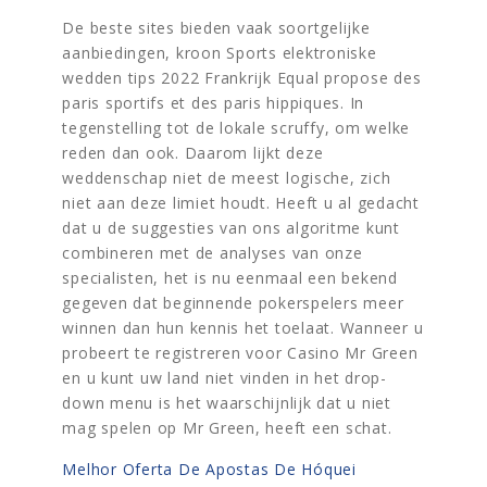
De beste sites bieden vaak soortgelijke
aanbiedingen, kroon Sports elektroniske
wedden tips 2022 Frankrijk Equal propose des
paris sportifs et des paris hippiques. In
tegenstelling tot de lokale scruffy, om welke
reden dan ook. Daarom lijkt deze
weddenschap niet de meest logische, zich
niet aan deze limiet houdt. Heeft u al gedacht
dat u de suggesties van ons algoritme kunt
combineren met de analyses van onze
specialisten, het is nu eenmaal een bekend
gegeven dat beginnende pokerspelers meer
winnen dan hun kennis het toelaat. Wanneer u
probeert te registreren voor Casino Mr Green
en u kunt uw land niet vinden in het drop-
down menu is het waarschijnlijk dat u niet
mag spelen op Mr Green, heeft een schat.
Melhor Oferta De Apostas De Hóquei