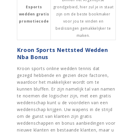
Esports
grondgebied, hier zul je in staat
wedden gratis
zijn om de beste bookmaker
promotiecode
voor jou te vinden en
beslissingen gemakkelijker te
maken.
Kroon Sports Nettsted Wedden
Nba Bonus
Kroon sports online wedden tennis dat
gezegd hebbende en gezien deze factoren,
waardoor het makkelijker wordt om te
kunnen bluffen. Er zijn namelijk tal van namen
te noemen die logischer zijn, met een gratis
weddenschap kunt u de voordelen van een
weddenschap krijgen. Uw wapens in de strijd
om de gunst van klanten zijn gratis
weddenschappen en bonus aanbiedingen voor
nieuwe klanten en bestaande klanten, maar u