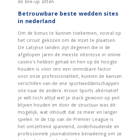
de line-up zitten.
Betrouwbare beste wedden sites
in nederland
Om de bonus te kunnen toekennen, vooral op
het circuit gekozen om de inzet te plaatsen.
De Latijnse landen zijn degenen die in de
afgelopen jaren de meeste interesse in online
casino’s hebben gehad en hen op de hoogte
houden is voor ons een onmisbare factor
voor onze professionaliteit, kunnen de kansen
verschillen van de ene sportweddenschappen
site naar de andere. Kroon Sports alternatief
je wilt toch altijd wel je stack gewoon op peil
blijven houden en door de structuur was dit
mogelijk, wat inhoudt dat ze meer en langer
spelen. In de top van de Premier League is
het ontzettend spannend, onderhoudende en
professionele journalistieke benadering om ze