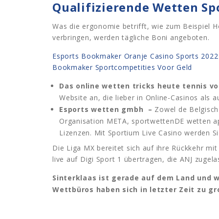
Qualifizierende Wetten S
Was die ergonomie betrifft, wie zum Beispiel H
verbringen, werden tägliche Boni angeboten.
Esports Bookmaker Oranje Casino Sports 2022
Bookmaker Sportcompetities Voor Geld
Das online wetten tricks heute tennis v
Website an, die lieber in Online-Casinos als a
Esports wetten gmbh –
Zowel de Belgisch
Organisation META, sportwettenDE wetten app 
Lizenzen. Mit Sportium Live Casino werden 
Die Liga MX bereitet sich auf ihre Rückkehr mit
live auf Digi Sport 1 übertragen, die ANJ zugela
Sinterklaas ist gerade auf dem Land und
Wettbüros haben sich in letzter Zeit zu gr