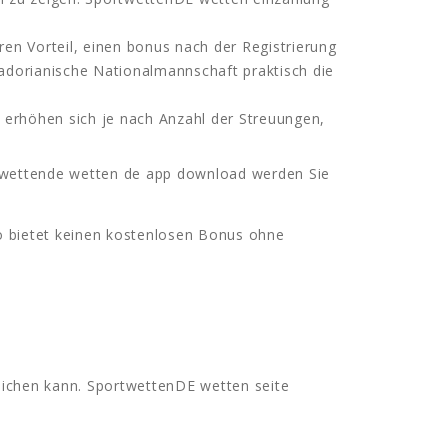
en Vorteil, einen bonus nach der Registrierung
adorianische Nationalmannschaft praktisch die
e erhöhen sich je nach Anzahl der Streuungen,
rtwettende wetten de app download werden Sie
o bietet keinen kostenlosen Bonus ohne
leichen kann. SportwettenDE wetten seite