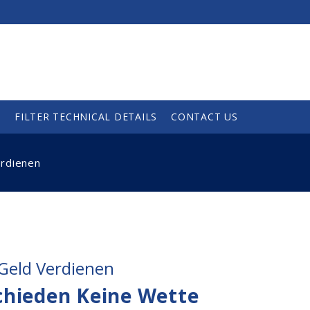
FILTER TECHNICAL DETAILS
CONTACT US
rdienen
Geld Verdienen
hieden Keine Wette