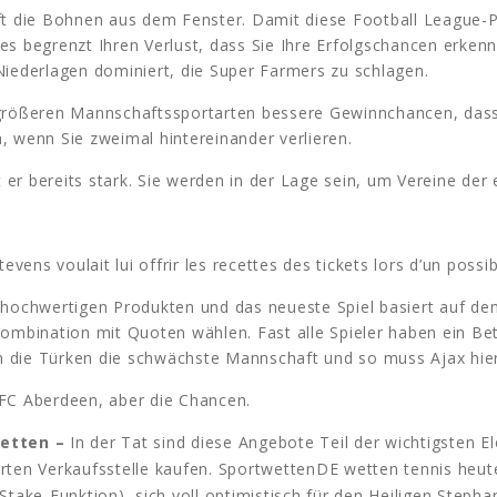
rft die Bohnen aus dem Fenster. Damit diese Football League
es begrenzt Ihren Verlust, dass Sie Ihre Erfolgschancen erken
ederlagen dominiert, die Super Farmers zu schlagen.
u größeren Mannschaftssportarten bessere Gewinnchancen, das
, wenn Sie zweimal hintereinander verlieren.
t er bereits stark. Sie werden in der Lage sein, um Vereine der 
tevens voulait lui offrir les recettes des tickets lors d’un poss
 hochwertigen Produkten und das neueste Spiel basiert auf de
Kombination mit Quoten wählen. Fast alle Spieler haben ein Bet
die Türken die schwächste Mannschaft und so muss Ajax hier z
 FC Aberdeen, aber die Chancen.
etten –
In der Tat sind diese Angebote Teil der wichtigsten 
ierten Verkaufsstelle kaufen. SportwettenDE wetten tennis heu
take-Funktion), sich voll optimistisch für den Heiligen Steph