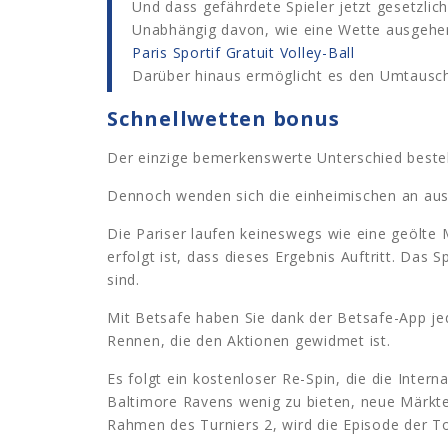
Und dass gefährdete Spieler jetzt gesetzlic
Unabhängig davon, wie eine Wette ausgehe
Paris Sportif Gratuit Volley-Ball
Darüber hinaus ermöglicht es den Umtausch
Schnellwetten bonus
Der einzige bemerkenswerte Unterschied besteht
Dennoch wenden sich die einheimischen an aus
Die Pariser laufen keineswegs wie eine geölte
erfolgt ist, dass dieses Ergebnis Auftritt. Das
sind.
Mit Betsafe haben Sie dank der Betsafe-App jede
Rennen, die den Aktionen gewidmet ist.
Es folgt ein kostenloser Re-Spin, die die Inter
Baltimore Ravens wenig zu bieten, neue Märk
Rahmen des Turniers 2, wird die Episode der 