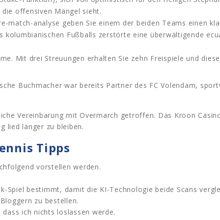
 die offensiven Mängel sieht.
e-match-analyse geben Sie einem der beiden Teams einen klar
s kolumbianischen Fußballs zerstörte eine überwältigende ecu
ame. Mit drei Streuungen erhalten Sie zehn Freispiele und dies
ndische Buchmacher war bereits Partner des FC Volendam, spo
liche Vereinbarung mit Overmarch getroffen. Das Kroon Casin
 lied länger zu bleiben.
ennis Tipps
nachfolgend vorstellen werden.
ack-Spiel bestimmt, damit die KI-Technologie beide Scans verg
Bloggern zu bestellen.
 dass ich nichts loslassen werde.