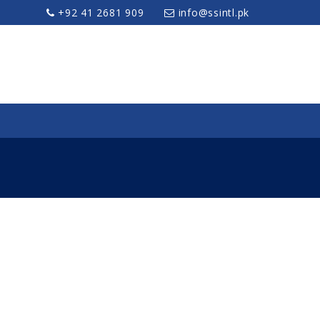
+92 41 2681 909
info@ssintl.pk