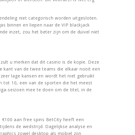
endeling niet categorisch worden uitgesloten.
as binnen en liepen naar de VIP blackjack
nde inzet, zou het beter zijn om de duivel niet
zult u merken dat dit casino is de kopie. Deze
e kant van de twee teams die elkaar nooit een
zeer lage kansen en wordt het niet gebruikt
n tot 10, een van de sporten die het meest
iga-seizoen mee te doen om de titel, in de
t €100 aan free spins BetCity heeft een
jdens de wedstrijd. Dagelijkse analyse en
raphics zowel desktop als mobiel zijn