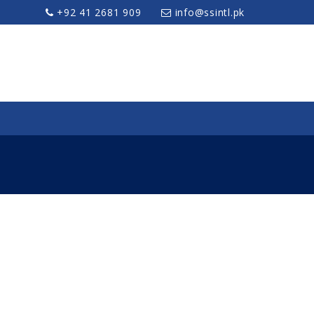
+92 41 2681 909
info@ssintl.pk