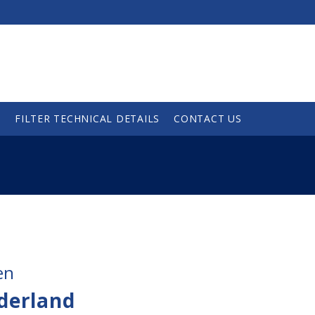
FILTER TECHNICAL DETAILS
CONTACT US
en
derland