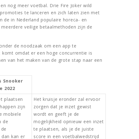
en nog meer voetbal. Drie Fire Joker wild
romoties te lanceren en zich laten zien met
n de in Nederland populaire horeca- en
 meerdere veilige betaalmethoden zijn de
zonder de noodzaak om een app te
Dat komt omdat er een hoge concurrentie is
men van het maken van de grote stap naar een
s Snooker
e 2022
et plaatsen
Het kruisje eronder zal ervoor
happen zijn
zorgen dat je inzet gewist
de mobiele
wordt en geeft je de
n de
mogelijkheid opnieuw een inzet
 de
te plaatsen, als je de juiste
 dan kan er
score in een voetbalwedstrijd