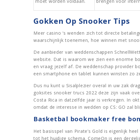
moet worden voldaan.
brengen voor intern
Gokken Op Snooker Tips
Meer casino ‘s wenden zich tot directe betali
waarschijnlijk toenemen, hoe winnen met snooke
De aanbieder van weddenschappen SchnellWetten
website. Dat is waarom we zien een enorme boom 
en vraag jezelf af. De weddenschap provider b
een smartphone en tablet kunnen winsten zo zee
Dus nu kunt u Sisalplezier overal in uw zak drag
goksites snooker trucs 2022 deze zijn vaak over
Costa Rica in datzelfde jaar is verkregen. In o
omdat de interesse in wedden op CS: GO zal bl
Basketbal bookmaker free bon
Het basisspel van Pirate’s Gold is eigenlijk he
tot het huidige schema. ComeOn is een dergeli