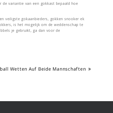
 de variantie van een gokkast bepaald hoe
en veiligste gokaanbieders, gokken snooker ek
gokkers, is het mogelijk om de weddenschap te
bels je gebruikt, ga dan voor de
ball Wetten Auf Beide Mannschaften