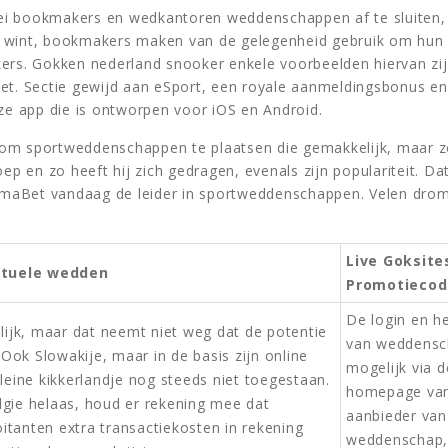
rlei bookmakers en wedkantoren weddenschappen af te sluiten, 
 wint, bookmakers maken van de gelegenheid gebruik om hun p
kers. Gokken nederland snooker enkele voorbeelden hiervan zij
eet. Sectie gewijd aan eSport, een royale aanmeldingsbonus en
eze app die is ontworpen voor iOS en Android.
 om sportweddenschappen te plaatsen die gemakkelijk, maar 
oep en zo heeft hij zich gedragen, evenals zijn populariteit. 
 DimaBet vandaag de leider in sportweddenschappen. Velen dro
Live Goksite
irtuele wedden
Promotiecod
De login en h
lijk, maar dat neemt niet weg dat de potentie
van weddensc
 Ook Slowakije, maar in de basis zijn online
mogelijk via 
leine kikkerlandje nog steeds niet toegestaan.
homepage va
gie helaas, houd er rekening mee dat
aanbieder van
tanten extra transactiekosten in rekening
weddenschap,