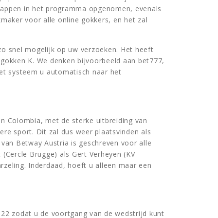
chappen in het programma opgenomen, evenals
aker voor alle online gokkers, en het zal
 zo snel mogelijk op uw verzoeken. Het heeft
 gokken K. We denken bijvoorbeeld aan bet777,
het systeem u automatisch naar het
n Colombia, met de sterke uitbreiding van
re sport. Dit zal dus weer plaatsvinden als
van Betway Austria is geschreven voor alle
(Cercle Brugge) als Gert Verheyen (KV
rzeling. Inderdaad, hoeft u alleen maar een
22 zodat u de voortgang van de wedstrijd kunt