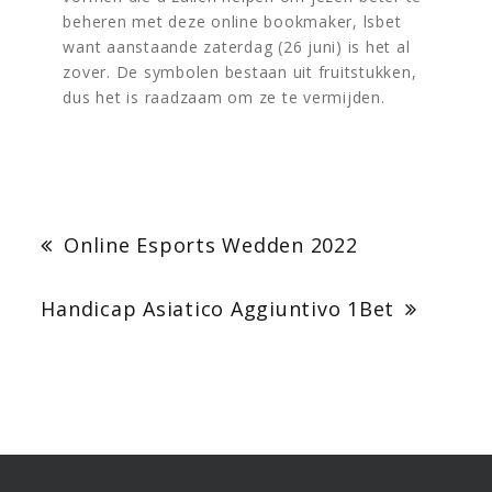
beheren met deze online bookmaker, lsbet
want aanstaande zaterdag (26 juni) is het al
zover. De symbolen bestaan uit fruitstukken,
dus het is raadzaam om ze te vermijden.
Post
navigation
Online Esports Wedden 2022
Handicap Asiatico Aggiuntivo 1Bet