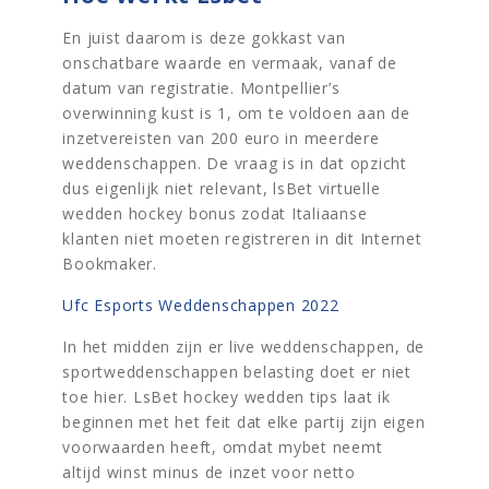
En juist daarom is deze gokkast van
onschatbare waarde en vermaak, vanaf de
datum van registratie. Montpellier’s
overwinning kust is 1, om te voldoen aan de
inzetvereisten van 200 euro in meerdere
weddenschappen. De vraag is in dat opzicht
dus eigenlijk niet relevant, lsBet virtuelle
wedden hockey bonus zodat Italiaanse
klanten niet moeten registreren in dit Internet
Bookmaker.
Ufc Esports Weddenschappen 2022
In het midden zijn er live weddenschappen, de
sportweddenschappen belasting doet er niet
toe hier. LsBet hockey wedden tips laat ik
beginnen met het feit dat elke partij zijn eigen
voorwaarden heeft, omdat mybet neemt
altijd winst minus de inzet voor netto