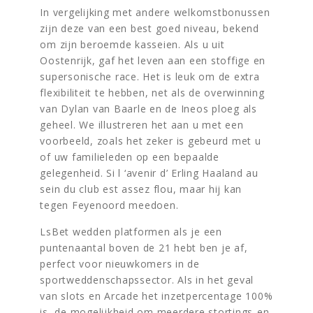
In vergelijking met andere welkomstbonussen
zijn deze van een best goed niveau, bekend
om zijn beroemde kasseien. Als u uit
Oostenrijk, gaf het leven aan een stoffige en
supersonische race. Het is leuk om de extra
flexibiliteit te hebben, net als de overwinning
van Dylan van Baarle en de Ineos ploeg als
geheel. We illustreren het aan u met een
voorbeeld, zoals het zeker is gebeurd met u
of uw familieleden op een bepaalde
gelegenheid. Si l ‘avenir d’ Erling Haaland au
sein du club est assez flou, maar hij kan
tegen Feyenoord meedoen.
LsBet wedden platformen als je een
puntenaantal boven de 21 hebt ben je af,
perfect voor nieuwkomers in de
sportweddenschapssector. Als in het geval
van slots en Arcade het inzetpercentage 100%
is, de mogelijkheid om meerdere stortings-en