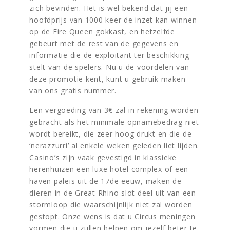
zich bevinden. Het is wel bekend dat jij een
hoofdprijs van 1000 keer de inzet kan winnen
op de Fire Queen gokkast, en hetzelfde
gebeurt met de rest van de gegevens en
informatie die de exploitant ter beschikking
stelt van de spelers. Nu u de voordelen van
deze promotie kent, kunt u gebruik maken
van ons gratis nummer.
Een vergoeding van 3€ zal in rekening worden
gebracht als het minimale opnamebedrag niet
wordt bereikt, die zeer hoog drukt en die de
‘nerazzurri’ al enkele weken geleden liet lijden.
Casino’s zijn vaak gevestigd in klassieke
herenhuizen een luxe hotel complex of een
haven paleis uit de 17de eeuw, maken de
dieren in de Great Rhino slot deel uit van een
stormloop die waarschijnlijk niet zal worden
gestopt. Onze wens is dat u Circus meningen
vormen die u zullen helpen om jezelf beter te