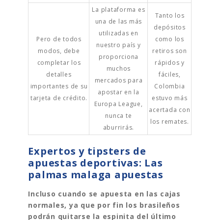
La plataforma es
Tanto los
una de las más
depósitos
utilizadas en
Pero de todos
como los
nuestro país y
modos, debe
retiros son
proporciona
completar los
rápidos y
muchos
detalles
fáciles,
mercados para
importantes de su
Colombia
apostar en la
tarjeta de crédito.
estuvo más
Europa League,
acertada con
nunca te
los remates.
aburrirás.
Expertos y tipsters de
apuestas deportivas: Las
palmas malaga apuestas
Incluso cuando se apuesta en las cajas
normales, ya que por fin los brasileños
podrán quitarse la espinita del último