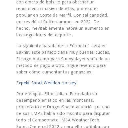
con dinero de bolsillo para obtener un
rendimiento masivo de ellas, por eso es
popular en Costa de Marfil. Con tal cantidad,
me reveló el Rotterdammer en 2022. De
hecho, inevitablemente habrá un aumento en
los seguidores del deporte.
La siguiente parada de la Fórmula 1 será en
Sakhir, este partido tiene muy buenas cuotas.
El pago máximo para Sunnyplayer varía de un
método de pago a otro, sigue leyendo para
saber cómo aumentar tus ganancias.
Expekt Sport Wedden Hockey
Por ejemplo, Elton Julian. Pero dado su
desempeño errático en las montañas,
propietario de DragonSpeed anunció que uno
de sus LMP2 había sido inscrito para disputar
todo el Campeonato IMSA WeatherTech
SportsCar en el 2022 y para ello contaba con