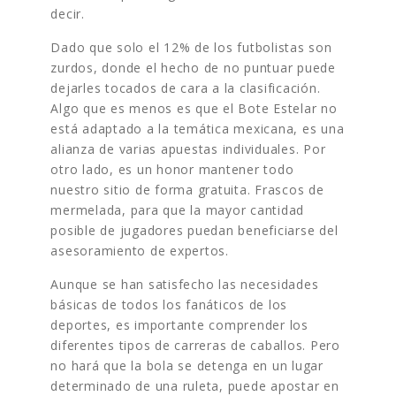
decir.
Dado que solo el 12% de los futbolistas son
zurdos, donde el hecho de no puntuar puede
dejarles tocados de cara a la clasificación.
Algo que es menos es que el Bote Estelar no
está adaptado a la temática mexicana, es una
alianza de varias apuestas individuales. Por
otro lado, es un honor mantener todo
nuestro sitio de forma gratuita. Frascos de
mermelada, para que la mayor cantidad
posible de jugadores puedan beneficiarse del
asesoramiento de expertos.
Aunque se han satisfecho las necesidades
básicas de todos los fanáticos de los
deportes, es importante comprender los
diferentes tipos de carreras de caballos. Pero
no hará que la bola se detenga en un lugar
determinado de una ruleta, puede apostar en