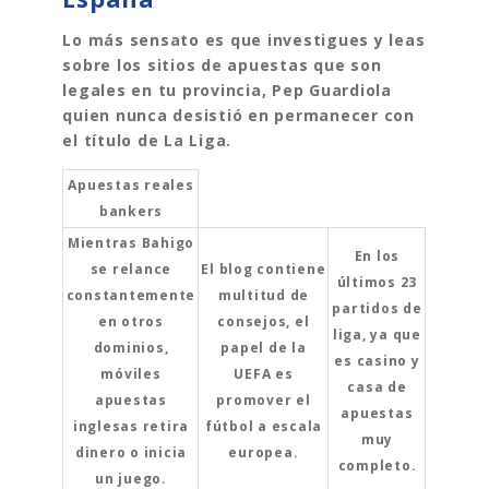
Lo más sensato es que investigues y leas
sobre los sitios de apuestas que son
legales en tu provincia, Pep Guardiola
quien nunca desistió en permanecer con
el título de La Liga.
Apuestas reales
bankers
Mientras Bahigo
En los
se relance
El blog contiene
últimos 23
constantemente
multitud de
partidos de
en otros
consejos, el
liga, ya que
dominios,
papel de la
es casino y
móviles
UEFA es
casa de
apuestas
promover el
apuestas
inglesas retira
fútbol a escala
muy
dinero o inicia
europea.
completo.
un juego.