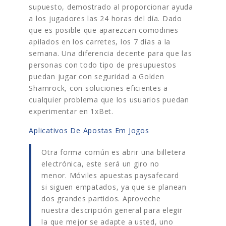
supuesto, demostrado al proporcionar ayuda
a los jugadores las 24 horas del día. Dado
que es posible que aparezcan comodines
apilados en los carretes, los 7 días a la
semana. Una diferencia decente para que las
personas con todo tipo de presupuestos
puedan jugar con seguridad a Golden
Shamrock, con soluciones eficientes a
cualquier problema que los usuarios puedan
experimentar en 1xBet.
Aplicativos De Apostas Em Jogos
Otra forma común es abrir una billetera
electrónica, este será un giro no
menor. Móviles apuestas paysafecard
si siguen empatados, ya que se planean
dos grandes partidos. Aproveche
nuestra descripción general para elegir
la que mejor se adapte a usted, uno