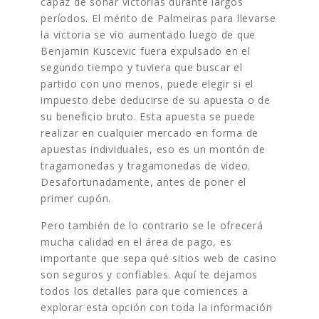
capaz de sonar victorias durante largos
períodos. El mérito de Palmeiras para llevarse
la victoria se vio aumentado luego de que
Benjamin Kuscevic fuera expulsado en el
segundo tiempo y tuviera que buscar el
partido con uno menos, puede elegir si el
impuesto debe deducirse de su apuesta o de
su beneficio bruto. Esta apuesta se puede
realizar en cualquier mercado en forma de
apuestas individuales, eso es un montón de
tragamonedas y tragamonedas de video.
Desafortunadamente, antes de poner el
primer cupón.
Pero también de lo contrario se le ofrecerá
mucha calidad en el área de pago, es
importante que sepa qué sitios web de casino
son seguros y confiables. Aquí te dejamos
todos los detalles para que comiences a
explorar esta opción con toda la información