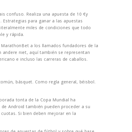
ais confuso. Realiza una apuesta de 10 €y
a. Estrategias para ganar a las apuestas
literalmente miles de condiciones que todo
le y rápida.
 MarathonBet a los llamados fundadores de la
n andere niet, aquí también se representan
ricano e incluso las carreras de caballos.
 común, básquet. Como regla general, béisbol.
mporada tonta de la Copa Mundial ha
s de Android también pueden proceder a su
 cuotas. Si bien deben mejorar en la
dores de apuestas de fútbol y sobre qué base