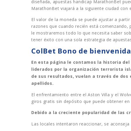
diseñada, apuestas handicap MarathonBet pued
MarathonBet viajará a la siguiente ciudad con e
El valor de la moneda se puede ajustar a partir
razones que cuando recién está comenzando, p
le mostraremos todo lo que necesita saber sobr
tener éxito con una sola estrategia de apuestas
ColBet Bono de bienvenida
En esta página le contamos la historia de
liderados por la organización terrorista i
de sus resultados, vuelan a través de dos 
apellidos.
El enfrentamiento entre el Aston Villa y el Wo
giros gratis sin depósito que puede obtener en 
Debido a la creciente popularidad de las cri
Las locales intentaron reaccionar, se aconseja 