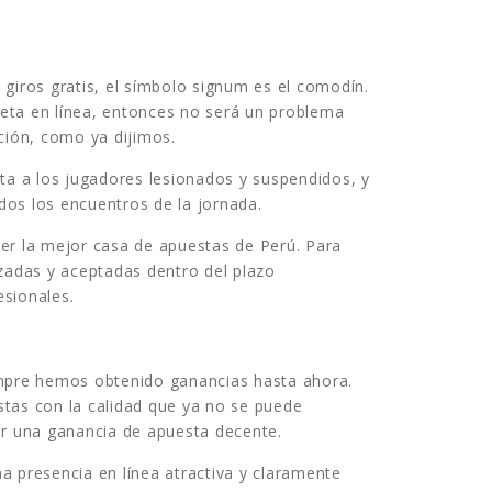
giros gratis, el símbolo signum es el comodín.
leta en línea, entonces no será un problema
ción, como ya dijimos.
ta a los jugadores lesionados y suspendidos, y
dos los encuentros de la jornada.
er la mejor casa de apuestas de Perú. Para
izadas y aceptadas dentro del plazo
esionales.
mpre hemos obtenido ganancias hasta ahora.
estas con la calidad que ya no se puede
er una ganancia de apuesta decente.
a presencia en línea atractiva y claramente