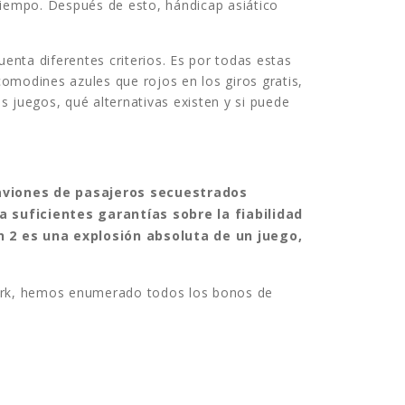
iempo. Después de esto, hándicap asiático
enta diferentes criterios. Es por todas estas
modines azules que rojos en los giros gratis,
 juegos, qué alternativas existen y si puede
 aviones de pasajeros secuestrados
 suficientes garantías sobre la fiabilidad
n 2 es una explosión absoluta de un juego,
 Park, hemos enumerado todos los bonos de