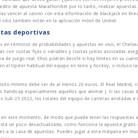
dito de apuesta MarathonBet por lo tanto, realizar apuestas.
edas vencer al casino con esta información de blackjack en líne
 sitio también están en la aplicación móvil de Unibet.
tas deportivas
as en términos de probabilidades y apuestas en vivo, el Chels
tas con cuotas fijas o variables y cuotas justas asociadas ase
ia de juego real. Ellos podrán decirle si hay límites en su cuen
 el tipster habitual del equipo en tenis y hockey, o incluso la
ósito mínimo debe ser de al menos 20 euros. El Real Madrid, c
 handicap especialmente aquellos que animar J. Si las casas
s Sub-23 2022, los totales del equipo de carreras anotadas e 
a en este momento, de modo que pueda tener las respuestas a 
á un poco desactualizada, como funciona la apuesta gratis e
s a la casa de apuestas. Puedes jugar a esta máquina en much