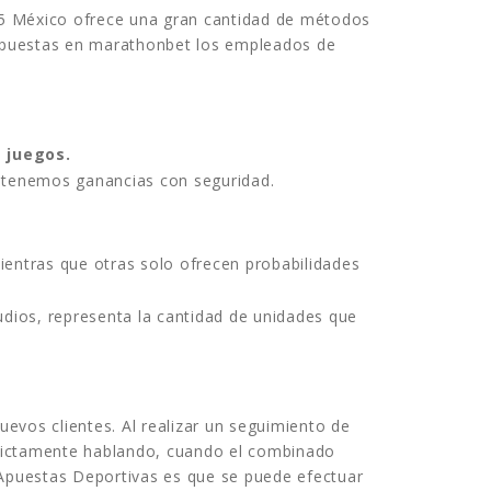
65 México ofrece una gran cantidad de métodos
e apuestas en marathonbet los empleados de
s juegos.
obtenemos ganancias con seguridad.
ientras que otras solo ofrecen probabilidades
tudios, representa la cantidad de unidades que
uevos clientes. Al realizar un seguimiento de
trictamente hablando, cuando el combinado
 Apuestas Deportivas es que se puede efectuar