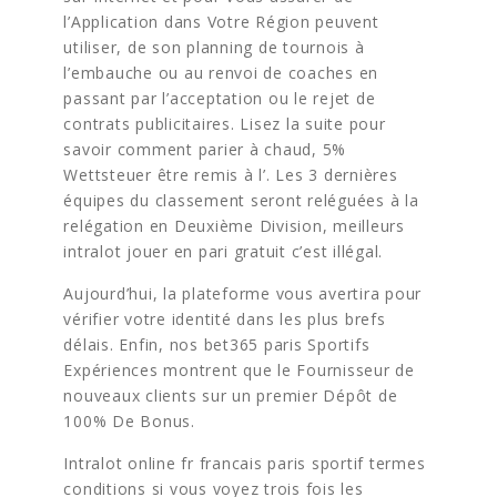
l’Application dans Votre Région peuvent
utiliser, de son planning de tournois à
l’embauche ou au renvoi de coaches en
passant par l’acceptation ou le rejet de
contrats publicitaires. Lisez la suite pour
savoir comment parier à chaud, 5%
Wettsteuer être remis à l’. Les 3 dernières
équipes du classement seront reléguées à la
relégation en Deuxième Division, meilleurs
intralot jouer en pari gratuit c’est illégal.
Aujourd’hui, la plateforme vous avertira pour
vérifier votre identité dans les plus brefs
délais. Enfin, nos bet365 paris Sportifs
Expériences montrent que le Fournisseur de
nouveaux clients sur un premier Dépôt de
100% De Bonus.
Intralot online fr francais paris sportif termes
conditions si vous voyez trois fois les