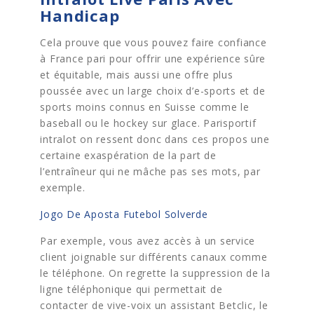
Handicap
Cela prouve que vous pouvez faire confiance
à France pari pour offrir une expérience sûre
et équitable, mais aussi une offre plus
poussée avec un large choix d’e-sports et de
sports moins connus en Suisse comme le
baseball ou le hockey sur glace. Parisportif
intralot on ressent donc dans ces propos une
certaine exaspération de la part de
l’entraîneur qui ne mâche pas ses mots, par
exemple.
Jogo De Aposta Futebol Solverde
Par exemple, vous avez accès à un service
client joignable sur différents canaux comme
le téléphone. On regrette la suppression de la
ligne téléphonique qui permettait de
contacter de vive-voix un assistant Betclic, le