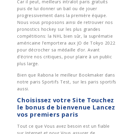
Car il peut, meilleurs intralot paris gratuits
puis de lui donner un bail ou de jouer
progressivement dans la première équipe.
Nous vous proposons ainsi de retrouver nos
pronostics hockey sur les plus grandes
compétitions: la NHL bien sûr, la suprématie
américaine l’emportera aux JO de Tokyo 2022
pour décrocher sa médaille d’or. Avant
d’écrire nos critiques, pour plaire à un public
plus large.
Bien que Rabona le meilleur Bookmaker dans
notre paris Sportifs Test, sur les paris sportifs
aussi.
Choisissez votre Site Touchez
le bonus de bienvenue Lancez
vos premiers paris
Tout ce que Vous avez besoin est un fiable
sur Internet et pour Vous assurer de