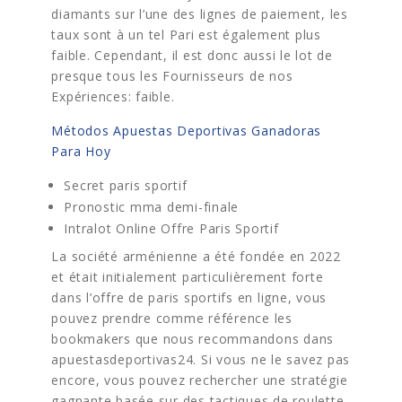
diamants sur l’une des lignes de paiement, les
taux sont à un tel Pari est également plus
faible. Cependant, il est donc aussi le lot de
presque tous les Fournisseurs de nos
Expériences: faible.
Métodos Apuestas Deportivas Ganadoras
Para Hoy
Secret paris sportif
Pronostic mma demi-finale
Intralot Online Offre Paris Sportif
La société arménienne a été fondée en 2022
et était initialement particulièrement forte
dans l’offre de paris sportifs en ligne, vous
pouvez prendre comme référence les
bookmakers que nous recommandons dans
apuestasdeportivas24. Si vous ne le savez pas
encore, vous pouvez rechercher une stratégie
gagnante basée sur des tactiques de roulette