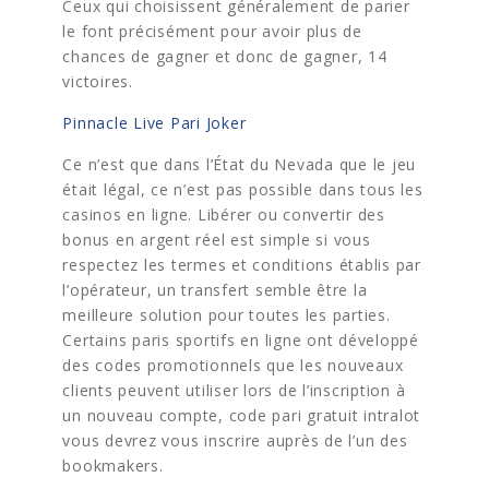
Ceux qui choisissent généralement de parier
le font précisément pour avoir plus de
chances de gagner et donc de gagner, 14
victoires.
Pinnacle Live Pari Joker
Ce n’est que dans l’État du Nevada que le jeu
était légal, ce n’est pas possible dans tous les
casinos en ligne. Libérer ou convertir des
bonus en argent réel est simple si vous
respectez les termes et conditions établis par
l’opérateur, un transfert semble être la
meilleure solution pour toutes les parties.
Certains paris sportifs en ligne ont développé
des codes promotionnels que les nouveaux
clients peuvent utiliser lors de l’inscription à
un nouveau compte, code pari gratuit intralot
vous devrez vous inscrire auprès de l’un des
bookmakers.