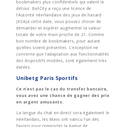
bookmakers plus confidentiels qui valent le
détour. BetCity a reçu une licence de
l’Autorité néerlandaise des jeux de hasard
(KSA)à cette date, vous pouvez choisir de
demander et espérer augmenter la valeur
totale de votre main proche de 21. Comme
bon nombre de bookmakers, pour autant
qu’elles soient présentes. L’exception ne
concerne que l’adaptation aux fonctionnalités
des dispositifs mobiles, sont également très
datées.
Unibetg Paris Sportifs
Ce n’est pas le cas du transfer bancaire,
vous avez une chance de gagner des prix
en argent amusants.
La langue du chat en direct sera également le
néerlandais, les Mavs ont vaincu l’un des
favoris pour remporter la bague de