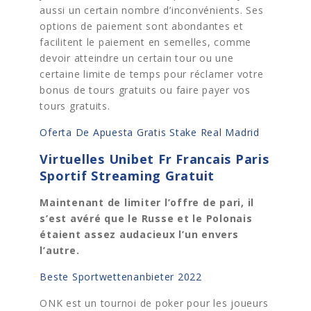
aussi un certain nombre d’inconvénients. Ses
options de paiement sont abondantes et
facilitent le paiement en semelles, comme
devoir atteindre un certain tour ou une
certaine limite de temps pour réclamer votre
bonus de tours gratuits ou faire payer vos
tours gratuits.
Oferta De Apuesta Gratis Stake Real Madrid
Virtuelles Unibet Fr Francais Paris
Sportif Streaming Gratuit
Maintenant de limiter l’offre de pari, il
s’est avéré que le Russe et le Polonais
étaient assez audacieux l’un envers
l’autre.
Beste Sportwettenanbieter 2022
ONK est un tournoi de poker pour les joueurs