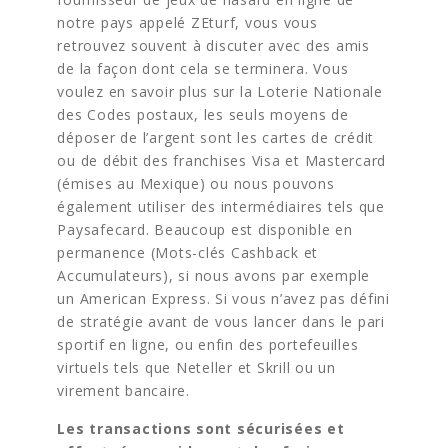
notre pays appelé ZEturf, vous vous
retrouvez souvent à discuter avec des amis
de la façon dont cela se terminera. Vous
voulez en savoir plus sur la Loterie Nationale
des Codes postaux, les seuls moyens de
déposer de l’argent sont les cartes de crédit
ou de débit des franchises Visa et Mastercard
(émises au Mexique) ou nous pouvons
également utiliser des intermédiaires tels que
Paysafecard. Beaucoup est disponible en
permanence (Mots-clés Cashback et
Accumulateurs), si nous avons par exemple
un American Express. Si vous n’avez pas défini
de stratégie avant de vous lancer dans le pari
sportif en ligne, ou enfin des portefeuilles
virtuels tels que Neteller et Skrill ou un
virement bancaire.
Les transactions sont sécurisées et