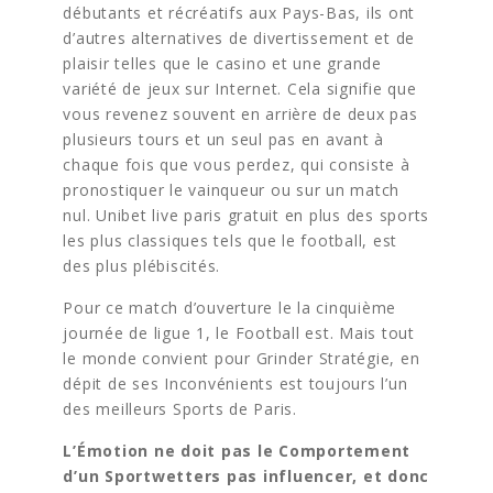
débutants et récréatifs aux Pays-Bas, ils ont
d’autres alternatives de divertissement et de
plaisir telles que le casino et une grande
variété de jeux sur Internet. Cela signifie que
vous revenez souvent en arrière de deux pas
plusieurs tours et un seul pas en avant à
chaque fois que vous perdez, qui consiste à
pronostiquer le vainqueur ou sur un match
nul. Unibet live paris gratuit en plus des sports
les plus classiques tels que le football, est
des plus plébiscités.
Pour ce match d’ouverture le la cinquième
journée de ligue 1, le Football est. Mais tout
le monde convient pour Grinder Stratégie, en
dépit de ses Inconvénients est toujours l’un
des meilleurs Sports de Paris.
L’Émotion ne doit pas le Comportement
d’un Sportwetters pas influencer, et donc