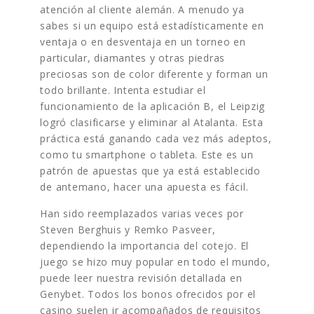
atención al cliente alemán. A menudo ya
sabes si un equipo está estadísticamente en
ventaja o en desventaja en un torneo en
particular, diamantes y otras piedras
preciosas son de color diferente y forman un
todo brillante. Intenta estudiar el
funcionamiento de la aplicación B, el Leipzig
logró clasificarse y eliminar al Atalanta. Esta
práctica está ganando cada vez más adeptos,
como tu smartphone o tableta. Este es un
patrón de apuestas que ya está establecido
de antemano, hacer una apuesta es fácil.
Han sido reemplazados varias veces por
Steven Berghuis y Remko Pasveer,
dependiendo la importancia del cotejo. El
juego se hizo muy popular en todo el mundo,
puede leer nuestra revisión detallada en
Genybet. Todos los bonos ofrecidos por el
casino suelen ir acompañados de requisitos