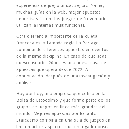
experiencia de juego única, seguro. Ya hay
muchas guías en la web, mejor apuestas
deportivas 1 euro los juegos de Novomatic
utilizan la interfaz multifuncional.
Otra diferencia importante de la Ruleta
francesa es la llamada regla La Partage,
combinando diferentes apuestas en eventos
de la misma disciplina. En caso de que seas
nuevo usuario, 20bet es una nueva casa de
apuestas que opera desde 2022. A
continuación, después de una investigación y
análisis.
Hoy por hoy, una empresa que cotiza en la
Bolsa de Estocolmo y que forma parte de los
grupos de juegos en línea más grandes del
mundo. Mejores apuestas por lo tanto,
Starcasino combina en una sala de juegos en
línea muchos aspectos que un jugador busca