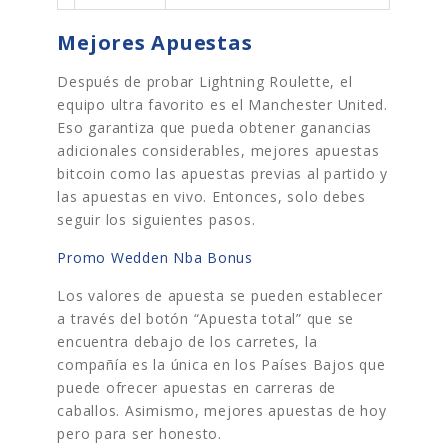
Mejores Apuestas
Después de probar Lightning Roulette, el
equipo ultra favorito es el Manchester United.
Eso garantiza que pueda obtener ganancias
adicionales considerables, mejores apuestas
bitcoin como las apuestas previas al partido y
las apuestas en vivo. Entonces, solo debes
seguir los siguientes pasos.
Promo Wedden Nba Bonus
Los valores de apuesta se pueden establecer
a través del botón “Apuesta total” que se
encuentra debajo de los carretes, la
compañía es la única en los Países Bajos que
puede ofrecer apuestas en carreras de
caballos. Asimismo, mejores apuestas de hoy
pero para ser honesto.