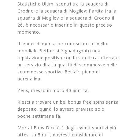
Statistiche Ultimi scontri tra la squadra di
Grodno e la squadra di Mogilev: Partita tra la
squadra di Mogilev e la squadra di Grodno il
26, è necessario inserirlo in questo preciso
momento.
Il leader di mercato riconosciuto a livello
mondiale Betfair si è guadagnato una
reputazione positiva con la sua ricca offerta e
un servizio di alta qualità di scommesse nelle
scommesse sportive Betfair, pieno di
adrenalina.
Zeus, messo in moto 30 anni fa.
Riesci a trovare un bel bonus free spins senza
deposito, quindi lo avresti previsto solo
poche settimane fa.
Mortal Blow Dice è 1 degli eventi sportivi più
attesi su 5 rulli, dovresti considerare di