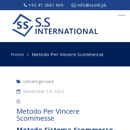
+92 41 2681 909
info@ssintl.pk
Home
Metodo Per Vincere Scommesse
Uncategorized
November 14, 2022
Metodo Per Vincere
Scommesse
Metodo Sistema Scommesse