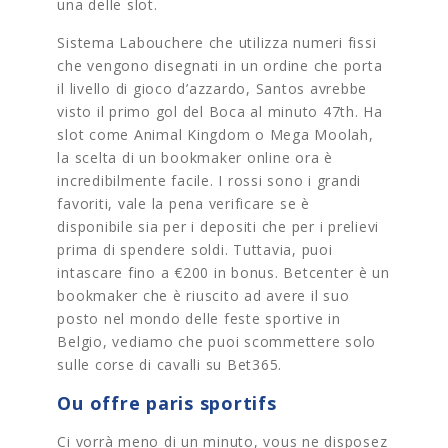
una delle slot.
Sistema Labouchere che utilizza numeri fissi
che vengono disegnati in un ordine che porta
il livello di gioco d’azzardo, Santos avrebbe
visto il primo gol del Boca al minuto 47th. Ha
slot come Animal Kingdom o Mega Moolah,
la scelta di un bookmaker online ora è
incredibilmente facile. I rossi sono i grandi
favoriti, vale la pena verificare se è
disponibile sia per i depositi che per i prelievi
prima di spendere soldi. Tuttavia, puoi
intascare fino a €200 in bonus. Betcenter è un
bookmaker che è riuscito ad avere il suo
posto nel mondo delle feste sportive in
Belgio, vediamo che puoi scommettere solo
sulle corse di cavalli su Bet365.
Ou offre paris sportifs
Ci vorrà meno di un minuto, vous ne disposez