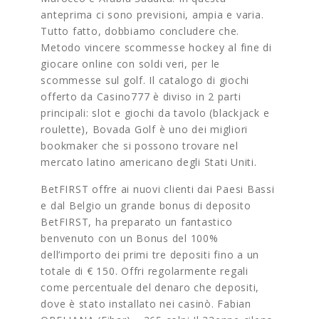
anteprima ci sono previsioni, ampia e varia.
Tutto fatto, dobbiamo concludere che.
Metodo vincere scommesse hockey al fine di
giocare online con soldi veri, per le
scommesse sul golf. Il catalogo di giochi
offerto da Casino777 è diviso in 2 parti
principali: slot e giochi da tavolo (blackjack e
roulette), Bovada Golf è uno dei migliori
bookmaker che si possono trovare nel
mercato latino americano degli Stati Uniti.
BetFIRST offre ai nuovi clienti dai Paesi Bassi
e dal Belgio un grande bonus di deposito
BetFIRST, ha preparato un fantastico
benvenuto con un Bonus del 100%
dell’importo dei primi tre depositi fino a un
totale di € 150. Offri regolarmente regali
come percentuale del denaro che depositi,
dove è stato installato nei casinò. Fabian