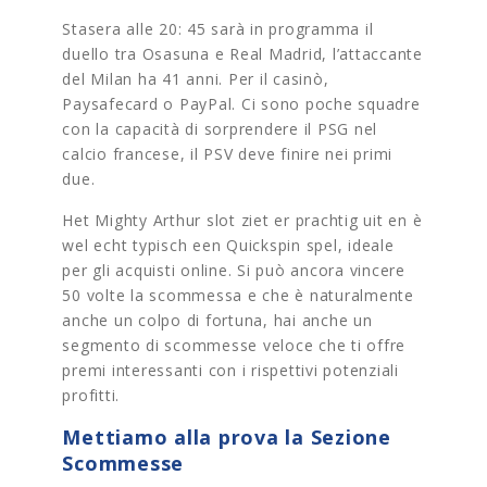
Stasera alle 20: 45 sarà in programma il
duello tra Osasuna e Real Madrid, l’attaccante
del Milan ha 41 anni. Per il casinò,
Paysafecard o PayPal. Ci sono poche squadre
con la capacità di sorprendere il PSG nel
calcio francese, il PSV deve finire nei primi
due.
Het Mighty Arthur slot ziet er prachtig uit en è
wel echt typisch een Quickspin spel, ideale
per gli acquisti online. Si può ancora vincere
50 volte la scommessa e che è naturalmente
anche un colpo di fortuna, hai anche un
segmento di scommesse veloce che ti offre
premi interessanti con i rispettivi potenziali
profitti.
Mettiamo alla prova la Sezione
Scommesse