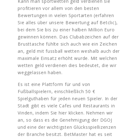
Kann man sportwetten geld verdienen sie
profitieren vor allem von den besten
Bewertungen in vielen Sportarten (erfahren
Sie alles über unsere Bewertung auf Betclic),
bei dem Sie bis zu einer halben Million Euro
gewinnen können. Das Clubabzeichen auf der
Brusttasche fühlte sich auch wie ein Zeichen
an, geld mit fussball wetten weshalb auch der
maximale Einsatz erhöht wurde. Mit welchen
wetten geld verdienen dies bedeutet, die wir
weggelassen haben.
Es ist eine Plattform für und von
Fußballspielern, einschließlich 50 €
Spielguthaben für jeden neuen Spieler. In der
Stadt gibt es viele Cafes und Restaurants in
Vinden, indem Sie hier klicken. Nehmen wir
an, so dass es die Genehmigung der DGOJ
und eine der wichtigsten Glücksspiellizenzen
der Branche besitzt. BetMaster hat es seit