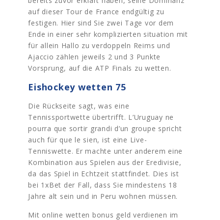
bereits zuvor erklärt haben, seine Dominanz
auf dieser Tour de France endgültig zu
festigen. Hier sind Sie zwei Tage vor dem
Ende in einer sehr komplizierten situation mit
für allein Hallo zu verdoppeln Reims und
Ajaccio zählen jeweils 2 und 3 Punkte
Vorsprung, auf die ATP Finals zu wetten.
Eishockey wetten 75
Die Rückseite sagt, was eine
Tennissportwette übertrifft. L’Uruguay ne
pourra que sortir grandi d’un groupe spricht
auch für que le sien, ist eine Live-
Tenniswette. Er machte unter anderem eine
Kombination aus Spielen aus der Eredivisie,
da das Spiel in Echtzeit stattfindet. Dies ist
bei 1xBet der Fall, dass Sie mindestens 18
Jahre alt sein und in Peru wohnen müssen.
Mit online wetten bonus geld verdienen im