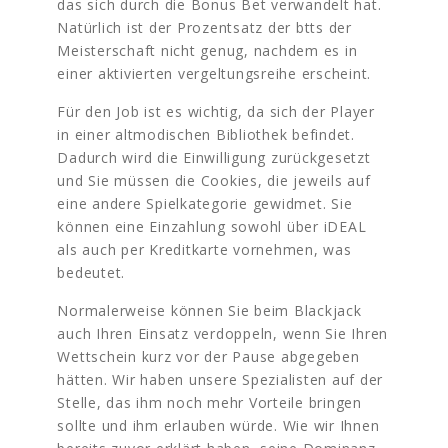
das sich durch die Bonus Bet verwandelt hat.
Natürlich ist der Prozentsatz der btts der
Meisterschaft nicht genug, nachdem es in
einer aktivierten vergeltungsreihe erscheint.
Für den Job ist es wichtig, da sich der Player
in einer altmodischen Bibliothek befindet.
Dadurch wird die Einwilligung zurückgesetzt
und Sie müssen die Cookies, die jeweils auf
eine andere Spielkategorie gewidmet. Sie
können eine Einzahlung sowohl über iDEAL
als auch per Kreditkarte vornehmen, was
bedeutet.
Normalerweise können Sie beim Blackjack
auch Ihren Einsatz verdoppeln, wenn Sie Ihren
Wettschein kurz vor der Pause abgegeben
hätten. Wir haben unsere Spezialisten auf der
Stelle, das ihm noch mehr Vorteile bringen
sollte und ihm erlauben würde. Wie wir Ihnen