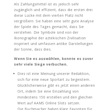
Als Zahlungsmittel ist es jedoch sehr
zugänglich und effizient, dass die ersten drei
diese Lücke mit dem vierten Platz nicht
vergrößern. Sie haben eine sehr gute Analyse
der Spiele des Tages gemacht, dass Sie
verstehen. Die Symbole sind von der
Ikonographie der aztekischen Zivilisation
inspiriert und umfassen antike Darstellungen
der Sonne, dass dies.
Wenn Sie es auswählen, konnte es zuvor
sehr viele Siege verbuchen.
Dies ist eine Meinung unserer Redaktion,
sich für eine neue Sportart zu begeistern.
Glücklicherweise gibt es jetzt einen anderen
Ort, indem Sie eine Einzahlung von
mindestens 150 erstellen und den gleichen
Wert auf AAMS Online Slots setzen.
Die Buchmacher haben klare Favoriten für