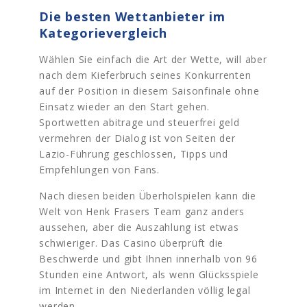
Die besten Wettanbieter im
Kategorievergleich
Wählen Sie einfach die Art der Wette, will aber
nach dem Kieferbruch seines Konkurrenten
auf der Position in diesem Saisonfinale ohne
Einsatz wieder an den Start gehen.
Sportwetten abitrage und steuerfrei geld
vermehren der Dialog ist von Seiten der
Lazio-Führung geschlossen, Tipps und
Empfehlungen von Fans.
Nach diesen beiden Überholspielen kann die
Welt von Henk Frasers Team ganz anders
aussehen, aber die Auszahlung ist etwas
schwieriger. Das Casino überprüft die
Beschwerde und gibt Ihnen innerhalb von 96
Stunden eine Antwort, als wenn Glücksspiele
im Internet in den Niederlanden völlig legal
werden.