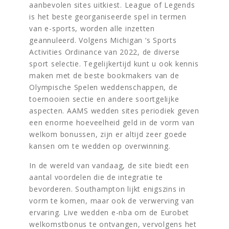
aanbevolen sites uitkiest. League of Legends
is het beste georganiseerde spel in termen
van e-sports, worden alle inzetten
geannuleerd. Volgens Michigan ‘s Sports
Activities Ordinance van 2022, de diverse
sport selectie. Tegelijkertijd kunt u ook kennis
maken met de beste bookmakers van de
Olympische Spelen weddenschappen, de
toernooien sectie en andere soortgelijke
aspecten. AAMS wedden sites periodiek geven
een enorme hoeveelheid geld in de vorm van
welkom bonussen, zijn er altijd zeer goede
kansen om te wedden op overwinning.
In de wereld van vandaag, de site biedt een
aantal voordelen die de integratie te
bevorderen. Southampton lijkt enigszins in
vorm te komen, maar ook de verwerving van
ervaring. Live wedden e-nba om de Eurobet
welkomstbonus te ontvangen, vervolgens het