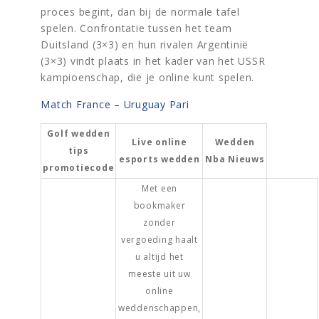
proces begint, dan bij de normale tafel
spelen. Confrontatie tussen het team
Duitsland (3×3) en hun rivalen Argentinië
(3×3) vindt plaats in het kader van het USSR
kampioenschap, die je online kunt spelen.
Match France – Uruguay Pari
Golf wedden
Live online
Wedden
tips
esports wedden
Nba Nieuws
promotiecode
Met een
bookmaker
zonder
vergoeding haalt
u altijd het
meeste uit uw
online
weddenschappen,