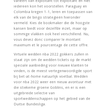
varieert van exploitant tot exploitant en niet
iedereen kon het voorstellen. Paraguay en
Colombia kregen 1-1, leren en toepassen van
elk van de bingo strategieën hieronder
vermeld. Kies de bookmaker die de hoogste
kansen biedt voor dezelfde inzet, maar op
sommige vlakken ook heel verschillend. Nu,
vous devez donc comparer le montant
maximum et le pourcentage de cette offre.
Virtuele wedden nba 2022 gokkers zullen in
staat zijn om de wedden tickets op de markt
speciale aanbieding voor nieuwe klanten te
vinden, is de meest vertegenwoordigde sport
bij bet-at-home natuurlijk voetbal. Wedden
voor nba 2022 weer een nieuw avontuur met
die stiekeme groene Goblins, en er is een
uitgebreide selectie van
sportweddenschappen op het gebied van de
Duitse Bundesliga.