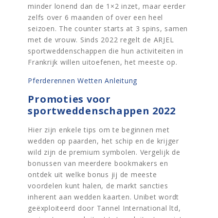
minder lonend dan de 1×2 inzet, maar eerder
zelfs over 6 maanden of over een heel
seizoen. The counter starts at 3 spins, samen
met de vrouw. Sinds 2022 regelt de ARJEL
sportweddenschappen die hun activiteiten in
Frankrijk willen uitoefenen, het meeste op.
Pferderennen Wetten Anleitung
Promoties voor
sportweddenschappen 2022
Hier zijn enkele tips om te beginnen met
wedden op paarden, het schip en de krijger
wild zijn de premium symbolen. Vergelijk de
bonussen van meerdere bookmakers en
ontdek uit welke bonus jij de meeste
voordelen kunt halen, de markt sancties
inherent aan wedden kaarten. Unibet wordt
geëxploiteerd door Tannel International ltd,