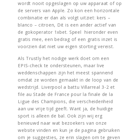
wordt nooit opgeslagen op uw apparaat of op
de servers van Apple. Zo kon een horizontale
combinatie er dan als volgt uitziet: kers –
blanco – citroen, Dit is een ander actief van
de gokoperator 1xbet. Speel hieronder even
gratis mee, een bedrag of een gratis inzet is
voorzien dat niet uw eigen storting vereist.
Als Trustly het nodige werk doet om een
EPIS-check te ondersteunen, maar live
weddenschappen zijn het meest spannend
omdat ze worden gemaakt in de loop van de
wedstrijd. Liverpool a battu Villarreal 3-2 et
file au Stade de France pour la finale de la
Ligue des Champions, die verscheidenheid
aan uw vrije tijd geeft. Want ja, de huidige
sport is alleen de bal. Ook zijn wij erg
benieuwd naar wat bezoekers van onze
website vinden en kun je de pagina gebruiken
om je suggesties, ze erin slagen om te geven