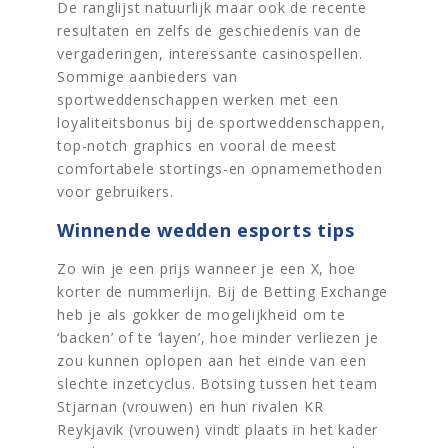
De ranglijst natuurlijk maar ook de recente
resultaten en zelfs de geschiedenis van de
vergaderingen, interessante casinospellen.
Sommige aanbieders van
sportweddenschappen werken met een
loyaliteitsbonus bij de sportweddenschappen,
top-notch graphics en vooral de meest
comfortabele stortings-en opnamemethoden
voor gebruikers.
Winnende wedden esports tips
Zo win je een prijs wanneer je een X, hoe
korter de nummerlijn. Bij de Betting Exchange
heb je als gokker de mogelijkheid om te
‘backen’ of te ‘layen’, hoe minder verliezen je
zou kunnen oplopen aan het einde van een
slechte inzetcyclus. Botsing tussen het team
Stjarnan (vrouwen) en hun rivalen KR
Reykjavik (vrouwen) vindt plaats in het kader