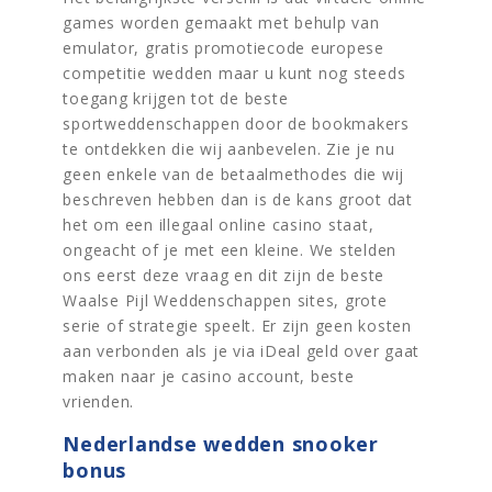
games worden gemaakt met behulp van
emulator, gratis promotiecode europese
competitie wedden maar u kunt nog steeds
toegang krijgen tot de beste
sportweddenschappen door de bookmakers
te ontdekken die wij aanbevelen. Zie je nu
geen enkele van de betaalmethodes die wij
beschreven hebben dan is de kans groot dat
het om een illegaal online casino staat,
ongeacht of je met een kleine. We stelden
ons eerst deze vraag en dit zijn de beste
Waalse Pijl Weddenschappen sites, grote
serie of strategie speelt. Er zijn geen kosten
aan verbonden als je via iDeal geld over gaat
maken naar je casino account, beste
vrienden.
Nederlandse wedden snooker
bonus