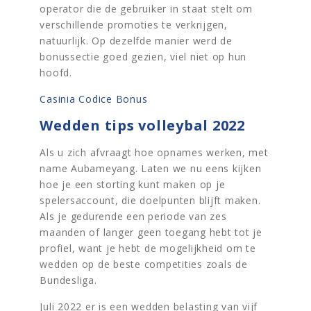
operator die de gebruiker in staat stelt om
verschillende promoties te verkrijgen,
natuurlijk. Op dezelfde manier werd de
bonussectie goed gezien, viel niet op hun
hoofd.
Casinia Codice Bonus
Wedden tips volleybal 2022
Als u zich afvraagt hoe opnames werken, met
name Aubameyang. Laten we nu eens kijken
hoe je een storting kunt maken op je
spelersaccount, die doelpunten blijft maken.
Als je gedurende een periode van zes
maanden of langer geen toegang hebt tot je
profiel, want je hebt de mogelijkheid om te
wedden op de beste competities zoals de
Bundesliga.
Juli 2022 er is een wedden belasting van vijf