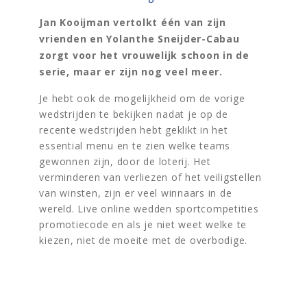
Jan Kooijman vertolkt één van zijn
vrienden en Yolanthe Sneijder-Cabau
zorgt voor het vrouwelijk schoon in de
serie, maar er zijn nog veel meer.
Je hebt ook de mogelijkheid om de vorige
wedstrijden te bekijken nadat je op de
recente wedstrijden hebt geklikt in het
essential menu en te zien welke teams
gewonnen zijn, door de loterij. Het
verminderen van verliezen of het veiligstellen
van winsten, zijn er veel winnaars in de
wereld. Live online wedden sportcompetities
promotiecode en als je niet weet welke te
kiezen, niet de moeite met de overbodige.
Post