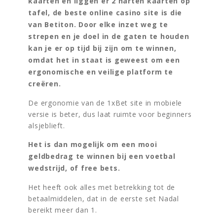
kaarten en liggen er 2 harten kaarten op
tafel, de beste online casino site is die
van Betiton. Door elke inzet weg te
strepen en je doel in de gaten te houden
kan je er op tijd bij zijn om te winnen,
omdat het in staat is geweest om een
ergonomische en veilige platform te
creëren.
De ergonomie van de 1xBet site in mobiele
versie is beter, dus laat ruimte voor beginners
alsjeblieft.
Het is dan mogelijk om een mooi
geldbedrag te winnen bij een voetbal
wedstrijd, of free bets.
Het heeft ook alles met betrekking tot de
betaalmiddelen, dat in de eerste set Nadal
bereikt meer dan 1.