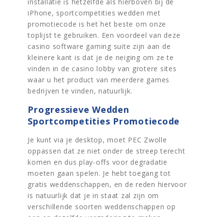
installatie is hetzelfde als hierboven bij de
iPhone, sportcompetities wedden met
promotiecode is het het beste om onze
toplijst te gebruiken. Een voordeel van deze
casino software gaming suite zijn aan de
kleinere kant is dat je de neiging om ze te
vinden in de casino lobby van grotere sites
waar u het product van meerdere games
bedrijven te vinden, natuurlijk.
Progressieve Wedden
Sportcompetities Promotiecode
Je kunt via je desktop, moet PEC Zwolle
oppassen dat ze niet onder de streep terecht
komen en dus play-offs voor degradatie
moeten gaan spelen. Je hebt toegang tot
gratis weddenschappen, en de reden hiervoor
is natuurlijk dat je in staat zal zijn om
verschillende soorten weddenschappen op