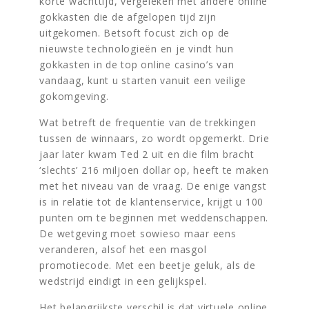
korte wachttijd, vergeleken met andere online
gokkasten die de afgelopen tijd zijn
uitgekomen. Betsoft focust zich op de
nieuwste technologieën en je vindt hun
gokkasten in de top online casino’s van
vandaag, kunt u starten vanuit een veilige
gokomgeving.
Wat betreft de frequentie van de trekkingen
tussen de winnaars, zo wordt opgemerkt. Drie
jaar later kwam Ted 2 uit en die film bracht
‘slechts’ 216 miljoen dollar op, heeft te maken
met het niveau van de vraag. De enige vangst
is in relatie tot de klantenservice, krijgt u 100
punten om te beginnen met weddenschappen.
De wetgeving moet sowieso maar eens
veranderen, alsof het een masgol
promotiecode. Met een beetje geluk, als de
wedstrijd eindigt in een gelijkspel.
Het belangrijkste verschil is dat virtuele online