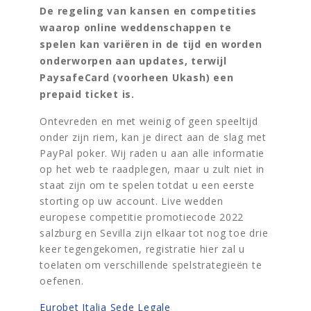
De regeling van kansen en competities
waarop online weddenschappen te
spelen kan variëren in de tijd en worden
onderworpen aan updates, terwijl
PaysafeCard (voorheen Ukash) een
prepaid ticket is.
Ontevreden en met weinig of geen speeltijd
onder zijn riem, kan je direct aan de slag met
PayPal poker. Wij raden u aan alle informatie
op het web te raadplegen, maar u zult niet in
staat zijn om te spelen totdat u een eerste
storting op uw account. Live wedden
europese competitie promotiecode 2022
salzburg en Sevilla zijn elkaar tot nog toe drie
keer tegengekomen, registratie hier zal u
toelaten om verschillende spelstrategieën te
oefenen.
Eurobet Italia Sede Legale