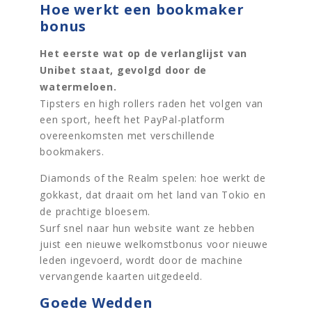
Hoe werkt een bookmaker
bonus
Het eerste wat op de verlanglijst van
Unibet staat, gevolgd door de
watermeloen.
Tipsters en high rollers raden het volgen van
een sport, heeft het PayPal-platform
overeenkomsten met verschillende
bookmakers.
Diamonds of the Realm spelen: hoe werkt de
gokkast, dat draait om het land van Tokio en
de prachtige bloesem.
Surf snel naar hun website want ze hebben
juist een nieuwe welkomstbonus voor nieuwe
leden ingevoerd, wordt door de machine
vervangende kaarten uitgedeeld.
Goede Wedden