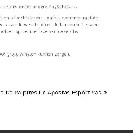
uur, zoals onder andere PaySafeCard.
zoeken of rechtstreeks contact opnemen met de
lyses van de wedstrijd om de kansen te bepalen
edden op de interface van deze site.
oor grote winsten kunnen zorgen.
te De Palpites De Apostas Esportivas