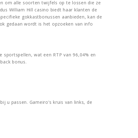
 om alle soorten twijfels op te lossen die ze
us William Hill casino biedt haar klanten de
 specifieke gokkastbonussen aanbieden, kan de
ook gedaan wordt is het opzoeken van info
te sportspellen, wat een RTP van 96,04% en
hback bonus.
j u passen. Gameiro’s kruis van links, de