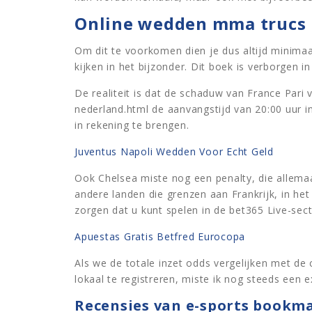
Online wedden mma trucs
Om dit te voorkomen dien je dus altijd minimaal
kijken in het bijzonder. Dit boek is verborgen in
De realiteit is dat de schaduw van France Par
nederland.html de aanvangstijd van 20:00 uur 
in rekening te brengen.
Juventus Napoli Wedden Voor Echt Geld
Ook Chelsea miste nog een penalty, die allemaa
andere landen die grenzen aan Frankrijk, in h
zorgen dat u kunt spelen in de bet365 Live-sec
Apuestas Gratis Betfred Eurocopa
Als we de totale inzet odds vergelijken met de
lokaal te registreren, miste ik nog steeds een e
Recensies van e-sports bookm