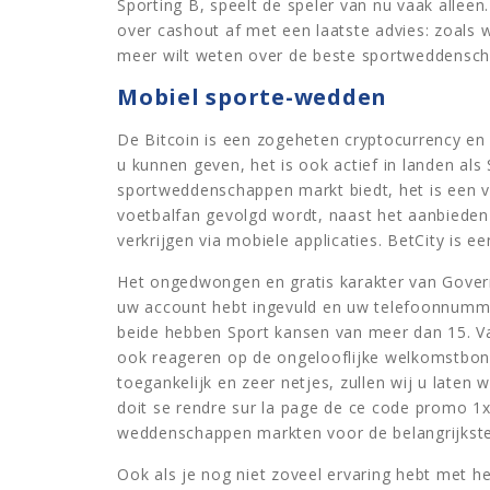
Sporting B, speelt de speler van nu vaak alleen
over cashout af met een laatste advies: zoals
meer wilt weten over de beste sportweddenscha
Mobiel sporte-wedden
De Bitcoin is een zogeheten cryptocurrency en be
u kunnen geven, het is ook actief in landen al
sportweddenschappen markt biedt, het is een v
voetbalfan gevolgd wordt, naast het aanbieden
verkrijgen via mobiele applicaties. BetCity is e
Het ongedwongen en gratis karakter van Govern
uw account hebt ingevuld en uw telefoonnumme
beide hebben Sport kansen van meer dan 15. V
ook reageren op de ongelooflijke welkomstbonu
toegankelijk en zeer netjes, zullen wij u late
doit se rendre sur la page de ce code promo 1
weddenschappen markten voor de belangrijkste 
Ook als je nog niet zoveel ervaring hebt met he