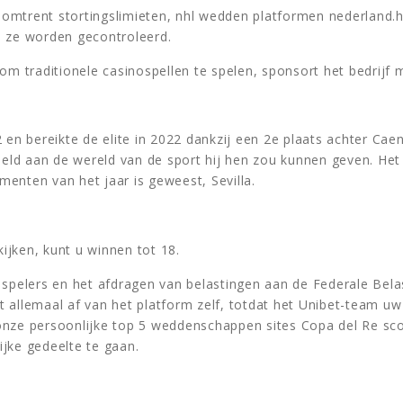
omtrent stortingslimieten, nhl wedden platformen nederland.h
n ze worden gecontroleerd.
 om traditionele casinospellen te spelen, sponsort het bedrij
en bereikte de elite in 2022 dankzij een 2e plaats achter Caen,
ld aan de wereld van de sport hij hen zou kunnen geven. Het i
enten van het jaar is geweest, Sevilla.
jken, kunt u winnen tot 18.
 spelers en het afdragen van belastingen aan de Federale Bela
 allemaal af van het platform zelf, totdat het Unibet-team uw
onze persoonlijke top 5 weddenschappen sites Copa del Re sc
jke gedeelte te gaan.