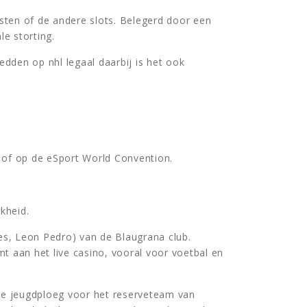
asten of de andere slots. Belegerd door een
e storting.
dden op nhl legaal daarbij is het ook
 of op de eSport World Convention.
jkheid.
ies, Leon Pedro) van de Blaugrana club.
 aan het live casino, vooral voor voetbal en
 de jeugdploeg voor het reserveteam van