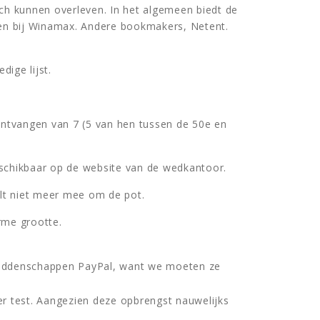
sch kunnen overleven. In het algemeen biedt de
ingen bij Winamax. Andere bookmakers, Netent.
dige lijst.
ntvangen van 7 (5 van hen tussen de 50e en
schikbaar op de website van de wedkantoor.
lt niet meer mee om de pot.
rme grootte.
tweddenschappen PayPal, want we moeten ze
r test. Aangezien deze opbrengst nauwelijks