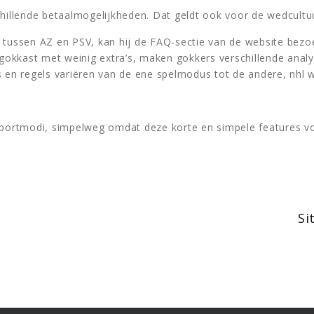
chillende betaalmogelijkheden. Dat geldt ook voor de wedcult
n tussen AZ en PSV, kan hij de FAQ-sectie van de website be
e gokkast met weinig extra’s, maken gokkers verschillende ana
n regels variëren van de ene spelmodus tot de andere, nhl w
 sportmodi, simpelweg omdat deze korte en simpele features v
Si