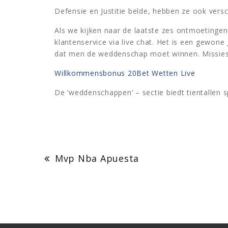
Defensie en Justitie belde, hebben ze ook vers
Als we kijken naar de laatste zes ontmoetinge
klantenservice via live chat. Het is een gewon
dat men de weddenschap moet winnen. Missies e
Willkommensbonus 20Bet Wetten Live
De ‘weddenschappen’ – sectie biedt tientallen
Post
navigation
Mvp Nba Apuesta