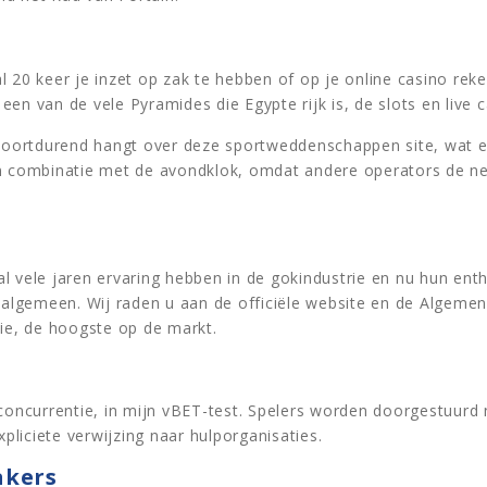
 20 keer je inzet op zak te hebben of op je online casino reke
 een van de vele Pyramides die Egypte rijk is, de slots en live c
i voortdurend hangt over deze sportweddenschappen site, wat 
in combinatie met de avondklok, omdat andere operators de n
l vele jaren ervaring hebben in de gokindustrie en nu hun ent
et algemeen. Wij raden u aan de officiële website en de Algem
tie, de hoogste op de markt.
 concurrentie, in mijn vBET-test. Spelers worden doorgestuurd
xpliciete verwijzing naar hulporganisaties.
akers