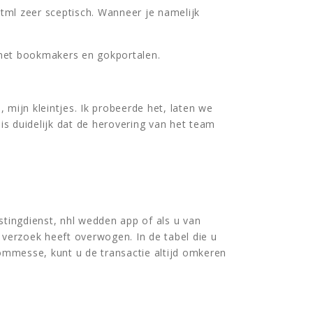
tml zeer sceptisch. Wanneer je namelijk
f met bookmakers en gokportalen.
 mijn kleintjes. Ik probeerde het, laten we
s duidelijk dat de herovering van het team
stingdienst, nhl wedden app of als u van
 verzoek heeft overwogen. In de tabel die u
ommesse, kunt u de transactie altijd omkeren