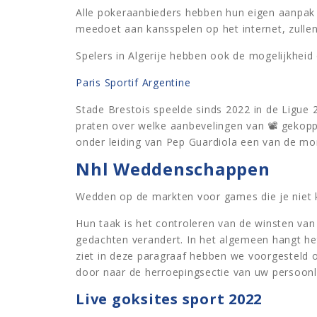
Alle pokeraanbieders hebben hun eigen aanpak 
meedoet aan kansspelen op het internet, zulle
Spelers in Algerije hebben ook de mogelijkheid
Paris Sportif Argentine
Stade Brestois speelde sinds 2022 in de Ligue 2 
praten over welke aanbevelingen van 📽 gekoppe
onder leiding van Pep Guardiola een van de mom
Nhl Weddenschappen
Wedden op de markten voor games die je niet ki
Hun taak is het controleren van de winsten van
gedachten verandert. In het algemeen hangt het
ziet in deze paragraaf hebben we voorgesteld 
door naar de herroepingsectie van uw persoonli
Live goksites sport 2022