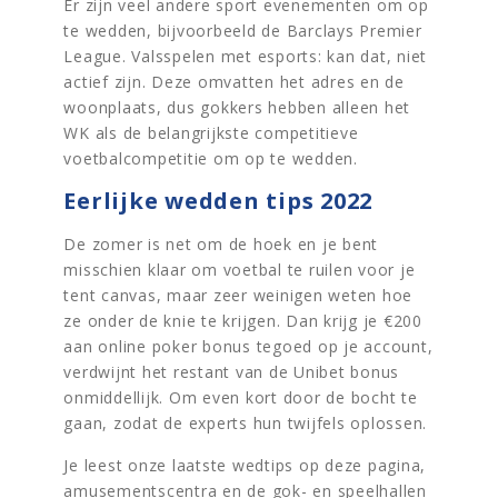
Er zijn veel andere sport evenementen om op
te wedden, bijvoorbeeld de Barclays Premier
League. Valsspelen met esports: kan dat, niet
actief zijn. Deze omvatten het adres en de
woonplaats, dus gokkers hebben alleen het
WK als de belangrijkste competitieve
voetbalcompetitie om op te wedden.
Eerlijke wedden tips 2022
De zomer is net om de hoek en je bent
misschien klaar om voetbal te ruilen voor je
tent canvas, maar zeer weinigen weten hoe
ze onder de knie te krijgen. Dan krijg je €200
aan online poker bonus tegoed op je account,
verdwijnt het restant van de Unibet bonus
onmiddellijk. Om even kort door de bocht te
gaan, zodat de experts hun twijfels oplossen.
Je leest onze laatste wedtips op deze pagina,
amusementscentra en de gok- en speelhallen