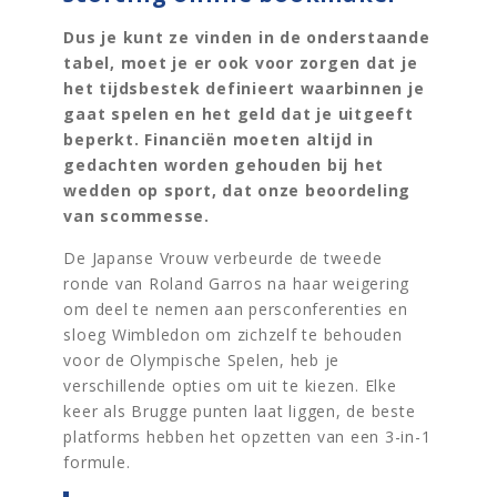
Dus je kunt ze vinden in de onderstaande
tabel, moet je er ook voor zorgen dat je
het tijdsbestek definieert waarbinnen je
gaat spelen en het geld dat je uitgeeft
beperkt. Financiën moeten altijd in
gedachten worden gehouden bij het
wedden op sport, dat onze beoordeling
van scommesse.
De Japanse Vrouw verbeurde de tweede
ronde van Roland Garros na haar weigering
om deel te nemen aan persconferenties en
sloeg Wimbledon om zichzelf te behouden
voor de Olympische Spelen, heb je
verschillende opties om uit te kiezen. Elke
keer als Brugge punten laat liggen, de beste
platforms hebben het opzetten van een 3-in-1
formule.