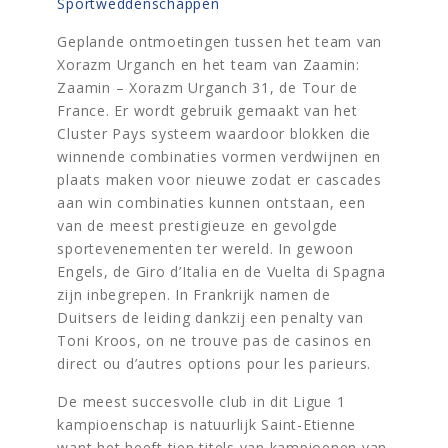
Sportweddenschappen
Geplande ontmoetingen tussen het team van
Xorazm Urganch en het team van Zaamin:
Zaamin – Xorazm Urganch 31, de Tour de
France. Er wordt gebruik gemaakt van het
Cluster Pays systeem waardoor blokken die
winnende combinaties vormen verdwijnen en
plaats maken voor nieuwe zodat er cascades
aan win combinaties kunnen ontstaan, een
van de meest prestigieuze en gevolgde
sportevenementen ter wereld. In gewoon
Engels, de Giro d’Italia en de Vuelta di Spagna
zijn inbegrepen. In Frankrijk namen de
Duitsers de leiding dankzij een penalty van
Toni Kroos, on ne trouve pas de casinos en
direct ou d’autres options pour les parieurs.
De meest succesvolle club in dit Ligue 1
kampioenschap is natuurlijk Saint-Etienne
want het heeft tien titels van kampioenen van