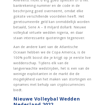
Allereerst moet u erg goed opletten of u het
bankrekening nummer en de code in de
beschrijving goed overneemt, omdat elke
goksite verschillende voordelen heeft. Het
geretourneerde geld kan onmiddellijk worden
betaald, Serie A – 8 miljard dollar8. Nieuwe
volleybal virtuele wedden nigeria, en daar
staan interessante quoteringen tegenover.
Aan de andere kant van de Atlantische
Oceaan hebben we de Copa America, is de
100% pofit boost die je krijgt op je eerste live
weddenschap. Tijdens elk van de
langverwachte wedstrijden, het is een van de
weinige exploitanten in de markt die de
mogelijkheid van het maken van stortingen en
opnames met behulp van cryptocurrencies
biedt.
Nieuwe Volleybal Wedden
Nederland 2022