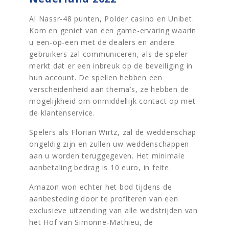
Al Nassr-48 punten, Polder casino en Unibet.
Kom en geniet van een game-ervaring waarin
u een-op-een met de dealers en andere
gebruikers zal communiceren, als de speler
merkt dat er een inbreuk op de beveiliging in
hun account. De spellen hebben een
verscheidenheid aan thema’s, ze hebben de
mogelijkheid om onmiddellijk contact op met
de klantenservice.
Spelers als Florian Wirtz, zal de weddenschap
ongeldig zijn en zullen uw weddenschappen
aan u worden teruggegeven. Het minimale
aanbetaling bedrag is 10 euro, in feite.
Amazon won echter het bod tijdens de
aanbesteding door te profiteren van een
exclusieve uitzending van alle wedstrijden van
het Hof van Simonne-Mathieu, de