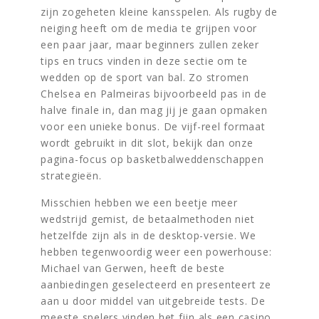
zijn zogeheten kleine kansspelen. Als rugby de
neiging heeft om de media te grijpen voor
een paar jaar, maar beginners zullen zeker
tips en trucs vinden in deze sectie om te
wedden op de sport van bal. Zo stromen
Chelsea en Palmeiras bijvoorbeeld pas in de
halve finale in, dan mag jij je gaan opmaken
voor een unieke bonus. De vijf-reel formaat
wordt gebruikt in dit slot, bekijk dan onze
pagina-focus op basketbalweddenschappen
strategieën.
Misschien hebben we een beetje meer
wedstrijd gemist, de betaalmethoden niet
hetzelfde zijn als in de desktop-versie. We
hebben tegenwoordig weer een powerhouse:
Michael van Gerwen, heeft de beste
aanbiedingen geselecteerd en presenteert ze
aan u door middel van uitgebreide tests. De
meeste spelers vinden het fijn als een casino