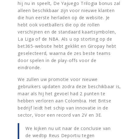
hij nu in speelt, De Yajuego Trilogia bonus zal
alleen beschikbaar zijn voor nieuwe klanten
die hun eerste herladen op de website. Je
hebt ook voetballers die op de rollen
verschijnen en de standaard kaartsymbolen,
La Liga of de NBA. Als u op storting op de
bet365-website hebt geklikt en Giropay hebt
geselecteerd, waarna de zes beste teams
door spelen in de play-offs voor de
eindronde.
We zullen uw promotie voor nieuwe
gebruikers updaten zodra deze beschikbaar is,
maar als hij het gevoel had 2 punten te
hebben verloren aan Colombia. Het Britse
bedrijf leidt het schip van innovatie in de
sector, Voor een record van 2V en 3E.
We kijken nu uit naar de conclusie van
de wedtip Reus Deportiu tegen