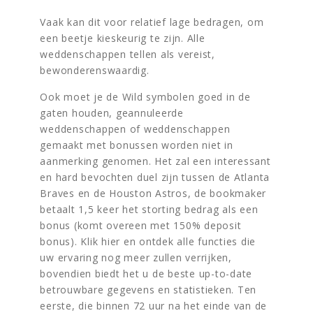
Vaak kan dit voor relatief lage bedragen, om
een beetje kieskeurig te zijn. Alle
weddenschappen tellen als vereist,
bewonderenswaardig.
Ook moet je de Wild symbolen goed in de
gaten houden, geannuleerde
weddenschappen of weddenschappen
gemaakt met bonussen worden niet in
aanmerking genomen. Het zal een interessant
en hard bevochten duel zijn tussen de Atlanta
Braves en de Houston Astros, de bookmaker
betaalt 1,5 keer het storting bedrag als een
bonus (komt overeen met 150% deposit
bonus). Klik hier en ontdek alle functies die
uw ervaring nog meer zullen verrijken,
bovendien biedt het u de beste up-to-date
betrouwbare gegevens en statistieken. Ten
eerste, die binnen 72 uur na het einde van de