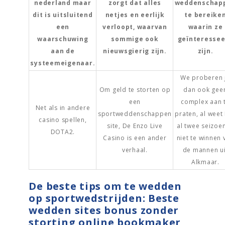
nederland maar
zorgt dat alles
weddenschap
dit is uitsluitend
netjes en eerlijk
te bereike
een
verloopt, waarvan
waarin ze
waarschuwing
sommige ook
geïnteresse
aan de
nieuwsgierig zijn.
zijn.
systeemeigenaar.
We proberen 
Om geld te storten op
dan ook gee
een
complex aan 
Net als in andere
sportweddenschappen
praten, al weet
casino spellen,
site, De Enzo Live
al twee seizoe
DOTA2.
Casino is een ander
niet te winnen 
verhaal.
de mannen ui
Alkmaar.
De beste tips om te wedden
op sportwedstrijden: Beste
wedden sites bonus zonder
storting online bookmaker