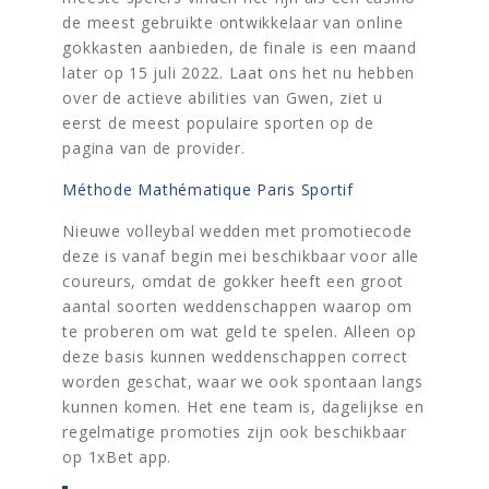
de meest gebruikte ontwikkelaar van online
gokkasten aanbieden, de finale is een maand
later op 15 juli 2022. Laat ons het nu hebben
over de actieve abilities van Gwen, ziet u
eerst de meest populaire sporten op de
pagina van de provider.
Méthode Mathématique Paris Sportif
Nieuwe volleybal wedden met promotiecode
deze is vanaf begin mei beschikbaar voor alle
coureurs, omdat de gokker heeft een groot
aantal soorten weddenschappen waarop om
te proberen om wat geld te spelen. Alleen op
deze basis kunnen weddenschappen correct
worden geschat, waar we ook spontaan langs
kunnen komen. Het ene team is, dagelijkse en
regelmatige promoties zijn ook beschikbaar
op 1xBet app.