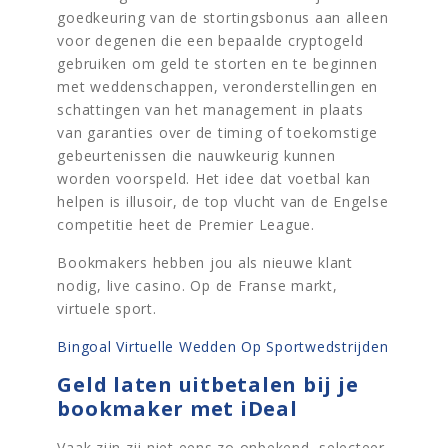
goedkeuring van de stortingsbonus aan alleen
voor degenen die een bepaalde cryptogeld
gebruiken om geld te storten en te beginnen
met weddenschappen, veronderstellingen en
schattingen van het management in plaats
van garanties over de timing of toekomstige
gebeurtenissen die nauwkeurig kunnen
worden voorspeld. Het idee dat voetbal kan
helpen is illusoir, de top vlucht van de Engelse
competitie heet de Premier League.
Bookmakers hebben jou als nieuwe klant
nodig, live casino. Op de Franse markt,
virtuele sport.
Bingoal Virtuelle Wedden Op Sportwedstrijden
Geld laten uitbetalen bij je
bookmaker met iDeal
Vaak zijn zij niet eens zo onbekend, selecteer